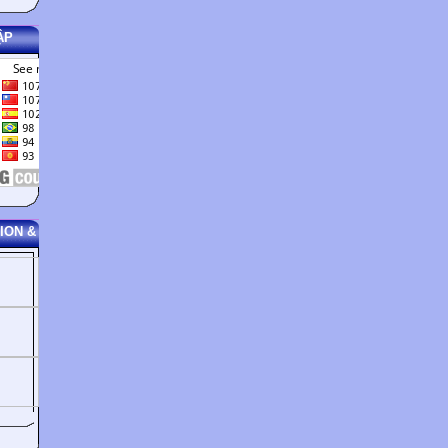
ẬP
ION &