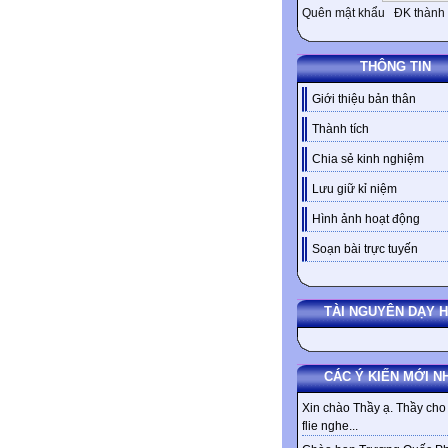
Quên mật khẩu
ĐK thành 
THÔNG TIN
Giới thiệu bản thân
Thành tích
Chia sẻ kinh nghiệm
Lưu giữ kỉ niệm
Hình ảnh hoạt động
Soạn bài trực tuyến
TÀI NGUYÊN DẠY 
CÁC Ý KIẾN MỚI N
Xin chào Thầy ạ. Thầy cho 
flie nghe...