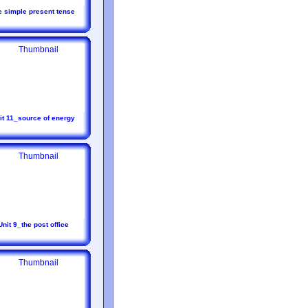
e simple present tense
it 11_source of energy
Unit 9_the post office