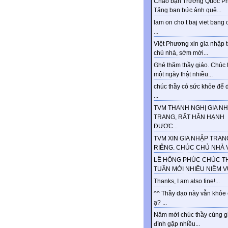
Chào bạn Trương Quốc Ph
Tặng bạn bức ảnh quê...
lam on cho t baj viet bang 
...
Việt Phương xin gia nhập 
chủ nhà, sớm mời...
Ghé thăm thầy giáo. Chúc 
một ngày thật nhiều...
chúc thầy có sức khỏe để d
...
TVM THANH NGHỊ GIA N
TRANG, RẤT HÂN HẠNH
ĐƯỢC...
TVM XIN GIA NHẬP TRAN
RIÊNG. CHÚC CHỦ NHÀ VU
LÊ HỒNG PHÚC CHÚC T
TUẦN MỚI NHIỀU NIỀM VUI
Thanks, I am also fine!...
^^ Thầy dạo này vẫn khỏe
ạ? ...
Năm mới chúc thầy cùng g
đình gặp nhiều...