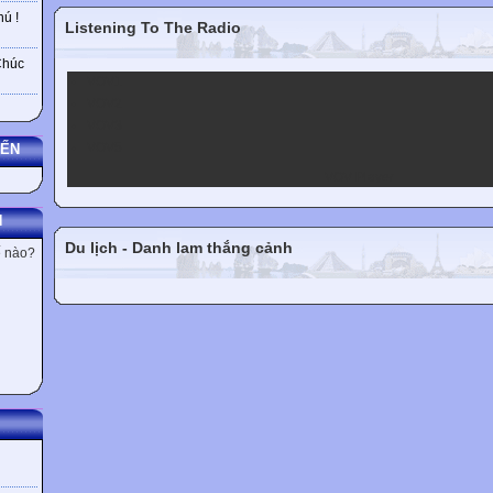
ú !
Listening To The Radio
Chúc
VOV1
VOV2
VOV3
VOV5
YẾN
VOV Player
N
Du lịch - Danh lam thắng cảnh
ế nào?