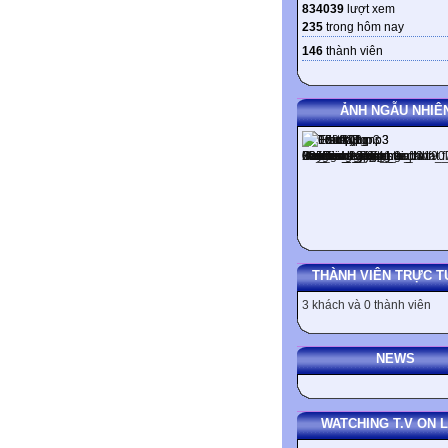
834039
lượt xem
235
trong hôm nay
146
thành viên
ẢNH NGẪU NHIÊ
THÀNH VIÊN TRỰC T
3 khách và 0 thành viên
NEWS
WATCHING T.V ON L