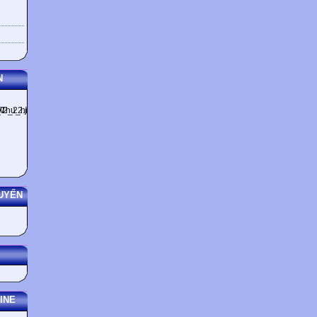
N
UYẾN
INE