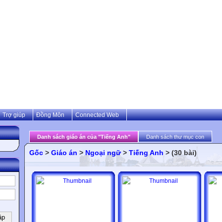
Trợ giúp
Đồng Môn
Connected Web
Danh sách giáo án của "Tiếng Anh"
Danh sách thư mục con
Gốc
>
Giáo án
>
Ngoại ngữ
>
Tiếng Anh
> (30 bài)