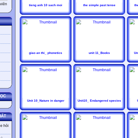
viên
tieng anh 10 sach moi
the simple past tense
th
giao an thi_ phonetics
unit 11_Books
Un
HỌC
Unit 10_Nature in danger
Unit10_ Endangered species
HẤT
e hỏi