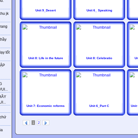
ú.
Unit 9_Desert
Unit 6_ Speaking
chu jk
trang
thầy
ạy tốt
Unit 8: Life in the future
Unit 8: Celebratio
Un
HẬP
G
I...
HẦY
...
Unit 7: Economic reforms
Unit 6_Part C
Unit
 chứ
1
2
ia