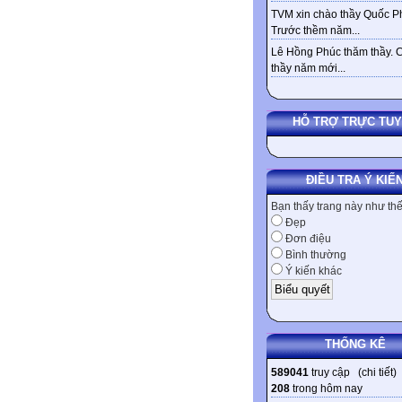
TVM xin chào thầy Quốc Ph
Trước thềm năm...
Lê Hồng Phúc thăm thầy. 
thầy năm mới...
HỖ TRỢ TRỰC TU
ĐIỀU TRA Ý KIẾ
Bạn thấy trang này như th
Đẹp
Đơn điệu
Bình thường
Ý kiến khác
THỐNG KÊ
589041
truy cập (
chi tiết
)
208
trong hôm nay