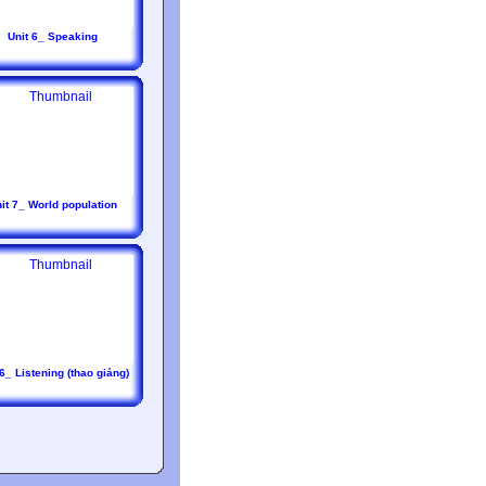
Unit 6_ Speaking
it 7_ World population
 6_ Listening (thao giảng)