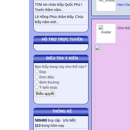
TVM xin chào thầy Quốc Phú !
Hien Che
Trước thềm năm...
Lê Hồng Phúc thăm thầy. Chúc
thầy năm mới...
Gh
é th
HỖ TRỢ TRỰC TUYẾN
ĐIỀU TRA Ý KIẾN
Bạn thấy trang này như thế nào?
Đẹp
Đơn điệu
Bình thường
Ý kiến khác
THỐNG KÊ
589480
truy cập (
chi tiết
)
113
trong hôm nay