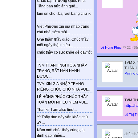
Chào bạn Trương Quốc Phú.
Tặng bạn bức ảnh quê...
lam on cho t baj viet bang chu jk
...
Việt Phương xin gia nhập trang
chủ nhà, sớm mời...
Ghé thăm thầy giáo. Chúc thầy
một ngày thật nhiều...
Lê Hồng Phúc
@ 22h:38p
chúc thầy có sức khỏe để dạy tốt
...
TVM XI
TVM THANH NGHỊ GIA NHẬP
THÀNH 
TRANG, RẤT HÂN HẠNH
Minh Kh
ĐƯỢC...
TVM XIN GIA NHẬP TRANG
RIÊNG. CHÚC CHỦ NHÀ VUI...
LÊ HỒNG PHÚC CHÚC THẦY
TVM TH
TUẦN MỚI NHIỀU NIỀM VUI...
http://
Thanks, I am also fine!...
Lê Thị T
^^ Thầy dạo này vẫn khỏe chứ
ạ? ...
Năm mới chúc thầy cùng gia
chúc th
đình gặp nhiều...