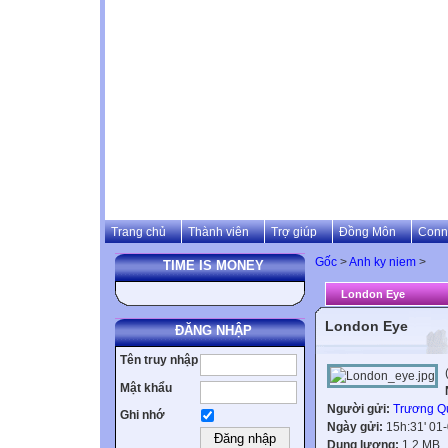
Trang chủ
Thành viên
Trợ giúp
Đồng Môn
Conn
Gốc
>
Anh ky niem
>
TIME IS MONEY
London Eye
London Eye
ĐĂNG NHẬP
Tên truy nhập
Mật khẩu
Người gửi:
Trương Q
Ghi nhớ
Ngày gửi:
15h:31' 01
Dung lượng:
1.2 MB