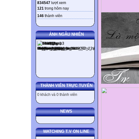
834547
lượt xem
121
trong hôm nay
146
thành viên
ẢNH NGẪU NHIÊN
THÀNH VIÊN TRỰC TUYẾN
0 khách và 0 thành viên
NEWS
WATCHING T.V ON LINE