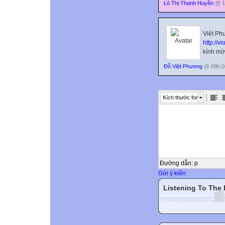
Lò Thị Thanh Huyền
@ 11
Việt Ph
http://vi
kính mời
Đỗ Việt Phương
@ 08h:04
Kích thước font
Đường dẫn
:
p
Gửi ý kiến
Listening To The