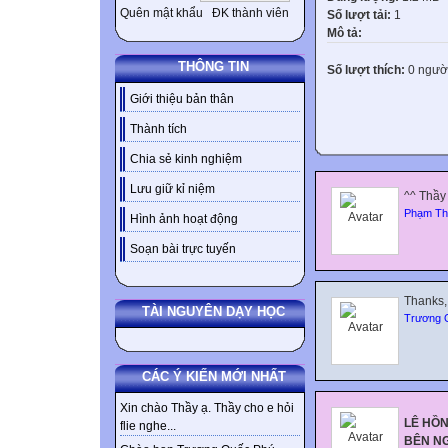
Quên mật khẩu
ĐK thành viên
Số lượt tải:
1
Mô tả:
THÔNG TIN
Số lượt thích:
0 ngườ
Giới thiệu bản thân
Thành tích
Chia sẻ kinh nghiệm
Lưu giữ kỉ niệm
^^ Thầy
Phạm Th
Hình ảnh hoạt động
Soạn bài trực tuyến
Thanks, 
TÀI NGUYÊN DẠY HỌC
Trương 
CÁC Ý KIẾN MỚI NHẤT
Xin chào Thầy ạ. Thầy cho e hỏi
LÊ HỒN
flie nghe...
BÊN NG