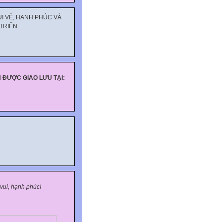
I VẺ, HẠNH PHÚC VÀ
TRIỂN.
 ĐƯỢC GIAO LƯU TẠI:
vui, h
ạnh ph
úc!