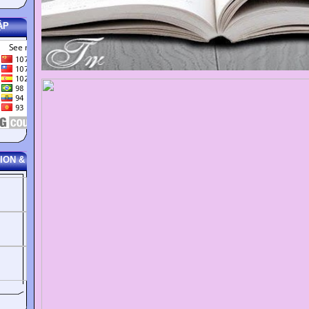
ẬP
ION &