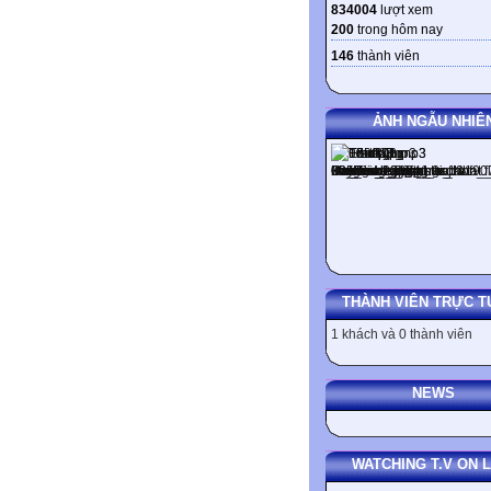
834004
lượt xem
200
trong hôm nay
146
thành viên
ẢNH NGẪU NHIÊ
THÀNH VIÊN TRỰC T
1 khách và 0 thành viên
NEWS
WATCHING T.V ON L