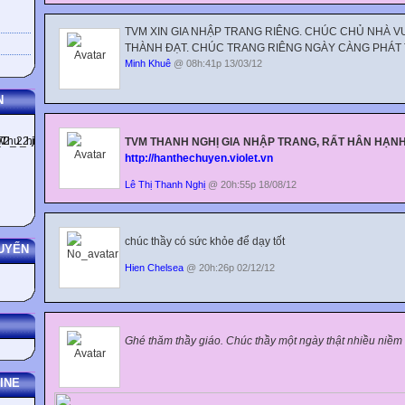
TVM XIN GIA NHẬP TRANG RIÊNG. CHÚC CHỦ NHÀ VU
THÀNH ĐẠT. CHÚC TRANG RIÊNG NGÀY CÀNG PHÁT 
Minh Khuê
@ 08h:41p 13/03/12
N
TVM THANH NGHỊ GIA NHẬP TRANG, RẤT HÂN HẠNH
http://hanthechuyen.violet.vn
Lê Thị Thanh Nghị
@ 20h:55p 18/08/12
chúc thầy có sức khỏe để dạy tốt
UYẾN
Hien Chelsea
@ 20h:26p 02/12/12
Gh
é th
ăm
thầy
giáo
. Chúc thầy một ngày thật nhiều niềm 
INE