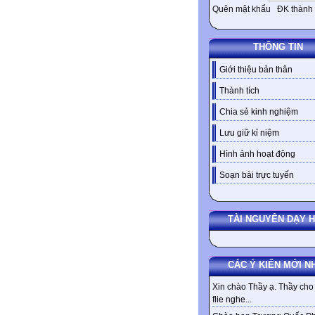
Quên mật khẩu
ĐK thành 
THÔNG TIN
Giới thiệu bản thân
Thành tích
Chia sẻ kinh nghiệm
Lưu giữ kỉ niệm
Hình ảnh hoạt động
Soạn bài trực tuyến
TÀI NGUYÊN DẠY 
CÁC Ý KIẾN MỚI N
Xin chào Thầy ạ. Thầy cho 
flie nghe...