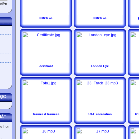
viên
listen C1
listen C1
certificat
London Eye
HỌC
Trainer & trainees
U14: recreation
U1
HẤT
e hỏi