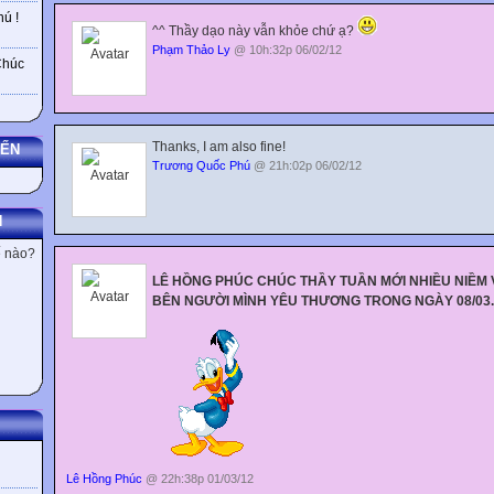
ú !
^^ Thầy dạo này vẫn khỏe chứ ạ?
Phạm Thảo Ly
@ 10h:32p 06/02/12
Chúc
Thanks, I am also fine!
YẾN
Trương Quốc Phú
@ 21h:02p 06/02/12
N
ế nào?
LÊ HỒNG PHÚC CHÚC THẦY TUẦN MỚI NHIỀU NIỀM 
BÊN NGƯỜI MÌNH YÊU THƯƠNG TRONG NGÀY 08/0
3.
Lê Hồng Phúc
@ 22h:38p 01/03/12