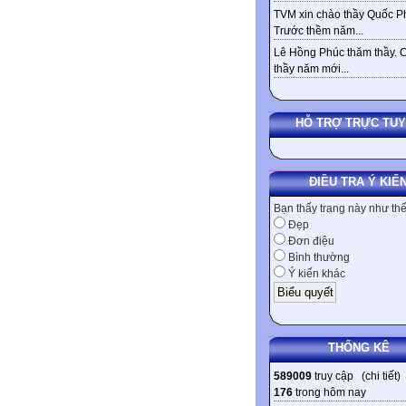
TVM xin chào thầy Quốc Ph
Trước thềm năm...
Lê Hồng Phúc thăm thầy. 
thầy năm mới...
HỖ TRỢ TRỰC TU
ĐIỀU TRA Ý KIẾ
Bạn thấy trang này như th
Đẹp
Đơn điệu
Bình thường
Ý kiến khác
THỐNG KÊ
589009
truy cập (
chi tiết
)
176
trong hôm nay