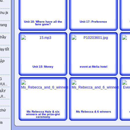
ú.
chu jk
Unit 18: Where have all the
Unit 17: Preference
fans gone?
trang
thầy
ạy tốt
HẬP
Unit 15: Money
event at Melia hotel
G
I...
HẦY
...
 chứ
Ms Rebecca Hale & six
Ms Rebecca & 6 winners
winners at the prize-givi
ceremony
ia