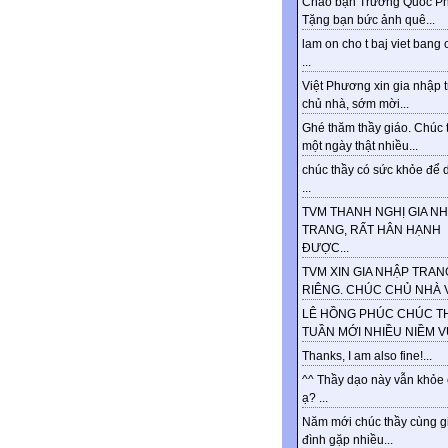
Chào bạn Trương Quốc Ph
Tặng bạn bức ảnh quê...
lam on cho t baj viet bang 
...
Việt Phương xin gia nhập 
chủ nhà, sớm mời...
Ghé thăm thầy giáo. Chúc 
một ngày thật nhiều...
chúc thầy có sức khỏe để d
...
TVM THANH NGHỊ GIA N
TRANG, RẤT HÂN HẠNH
ĐƯỢC...
TVM XIN GIA NHẬP TRAN
RIÊNG. CHÚC CHỦ NHÀ VU
LÊ HỒNG PHÚC CHÚC T
TUẦN MỚI NHIỀU NIỀM VUI
Thanks, I am also fine!...
^^ Thầy dạo này vẫn khỏe
ạ? ...
Năm mới chúc thầy cùng g
đình gặp nhiều...