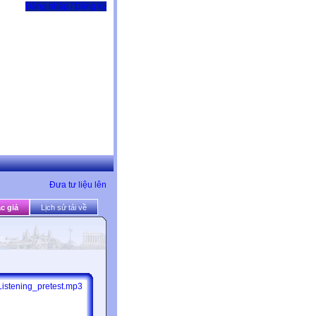
Đăng nhập / Đăng ký
Đưa tư liệu lên
c giả
Lịch sử tải về