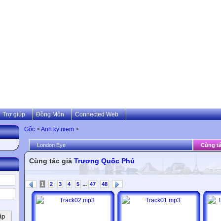
Trợ giúp
Đồng Môn
Connected Web
Gốc
>
Anh ky niem
>
London Eye
Cùng tá
Cùng tác giả
Trương Quốc Phú
...
1
2
3
4
5
47
48