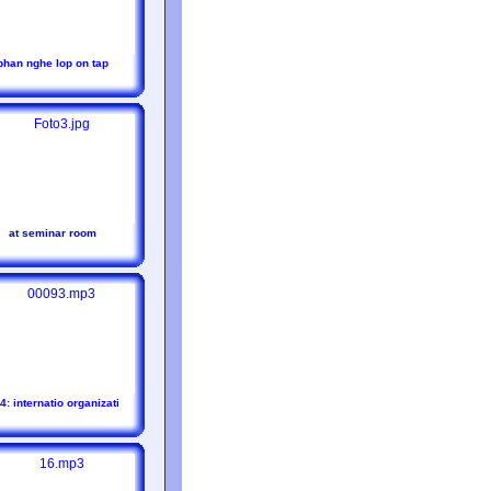
phan nghe lop on tap
at seminar room
4: internatio organizati