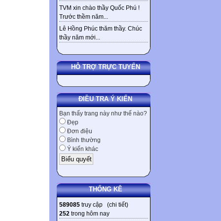
TVM xin chào thầy Quốc Phú !
Trước thềm năm...
Lê Hồng Phúc thăm thầy. Chúc
thầy năm mới...
HỖ TRỢ TRỰC TUYẾN
ĐIỀU TRA Ý KIẾN
Bạn thấy trang này như thế nào?
Đẹp
Đơn điệu
Bình thường
Ý kiến khác
THỐNG KÊ
589085
truy cập (
chi tiết
)
252
trong hôm nay