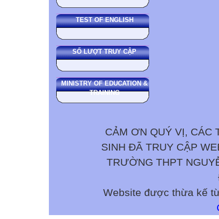
TEST OF ENGLISH
SỐ LƯỢT TRUY CẬP
MINISTRY OF EDUCATION &
TRAINING
CẢM ƠN QUÝ VỊ, CÁC 
SINH ĐÃ TRUY CẬP W
TRƯỜNG THPT NGUYỄN 
Website được thừa kế t