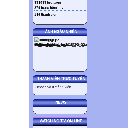
834083
lượt xem
279
trong hôm nay
146
thành viên
ẢNH NGẪU NHIÊN
THÀNH VIÊN TRỰC TUYẾN
1 khách và 0 thành viên
NEWS
WATCHING T.V ON LINE