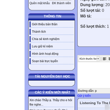
Quên mật khẩu
ĐK thành viên
Dung lượng:
20
Số lượt tải:
0
Mô tả:
THÔNG TIN
Giới thiệu bản thân
Số lượt thích:
1 
Thành tích
Chia sẻ kinh nghiệm
Lưu giữ kỉ niệm
Hình ảnh hoạt động
Kích thước font
Soạn bài trực tuyến
TÀI NGUYÊN DẠY HỌC
Đường dẫn
:
p
CÁC Ý KIẾN MỚI NHẤT
Gửi ý kiến
Xin chào Thầy ạ. Thầy cho e hỏi
Listening To The
flie nghe...