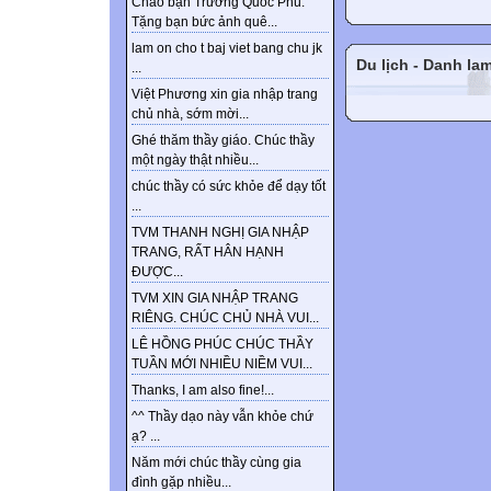
Chào bạn Trương Quốc Phú.
Tặng bạn bức ảnh quê...
lam on cho t baj viet bang chu jk
Du lịch - Danh la
...
Việt Phương xin gia nhập trang
chủ nhà, sớm mời...
Ghé thăm thầy giáo. Chúc thầy
một ngày thật nhiều...
chúc thầy có sức khỏe để dạy tốt
...
TVM THANH NGHỊ GIA NHẬP
TRANG, RẤT HÂN HẠNH
ĐƯỢC...
TVM XIN GIA NHẬP TRANG
RIÊNG. CHÚC CHỦ NHÀ VUI...
LÊ HỒNG PHÚC CHÚC THẦY
TUẦN MỚI NHIỀU NIỀM VUI...
Thanks, I am also fine!...
^^ Thầy dạo này vẫn khỏe chứ
ạ? ...
Năm mới chúc thầy cùng gia
đình gặp nhiều...