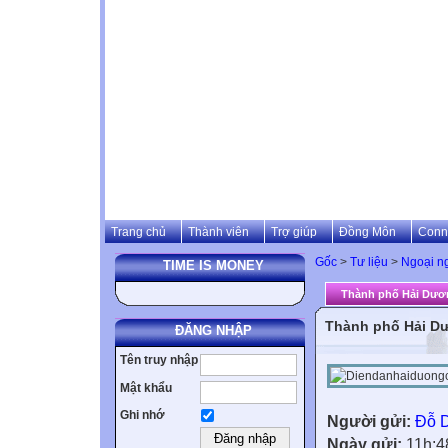
Trang chủ
Thành viên
Trợ giúp
Đồng Môn
Conn
Gốc
>
Tư liệu
>
Ngoại n
TIME IS MONEY
Thành phố Hải Dươn
Thành phố Hải Dư
ĐĂNG NHẬP
Tên truy nhập
Mật khẩu
Ghi nhớ
Người gửi:
Đỗ 
Ngày gửi:
11h:4