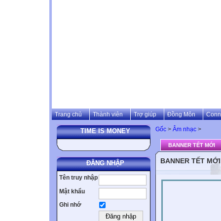
Trang chủ
Thành viên
Trợ giúp
Đồng Môn
Conn
Gốc
>
Âm nhạc
>
TIME IS MONEY
BANNER TẾT MỚI
BANNER TẾT MỚI
ĐĂNG NHẬP
Tên truy nhập
Mật khẩu
Ghi nhớ