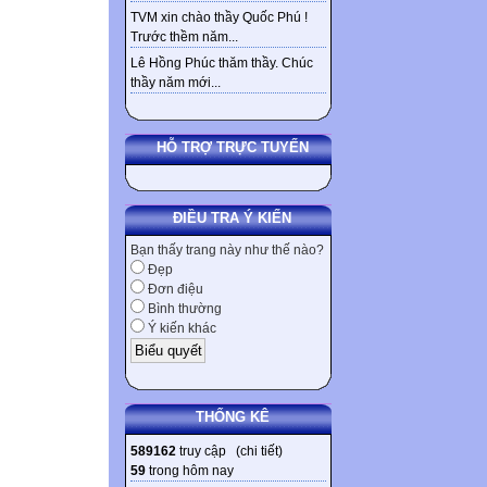
TVM xin chào thầy Quốc Phú !
Trước thềm năm...
Lê Hồng Phúc thăm thầy. Chúc
thầy năm mới...
HỖ TRỢ TRỰC TUYẾN
ĐIỀU TRA Ý KIẾN
Bạn thấy trang này như thế nào?
Đẹp
Đơn điệu
Bình thường
Ý kiến khác
THỐNG KÊ
589162
truy cập (
chi tiết
)
59
trong hôm nay