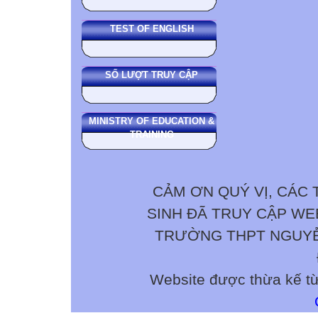
TEST OF ENGLISH
SỐ LƯỢT TRUY CẬP
MINISTRY OF EDUCATION &
TRAINING
CẢM ƠN QUÝ VỊ, CÁC 
SINH ĐÃ TRUY CẬP W
TRƯỜNG THPT NGUYỄN 
Website được thừa kế t