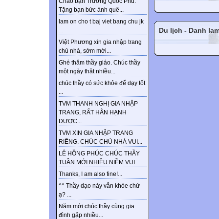
Chào bạn Trương Quốc Phú.
Tặng bạn bức ảnh quê...
lam on cho t baj viet bang chu jk
Du lịch - Danh la
...
Việt Phương xin gia nhập trang
chủ nhà, sớm mời...
Ghé thăm thầy giáo. Chúc thầy
một ngày thật nhiều...
chúc thầy có sức khỏe để dạy tốt
...
TVM THANH NGHỊ GIA NHẬP
TRANG, RẤT HÂN HẠNH
ĐƯỢC...
TVM XIN GIA NHẬP TRANG
RIÊNG. CHÚC CHỦ NHÀ VUI...
LÊ HỒNG PHÚC CHÚC THẦY
TUẦN MỚI NHIỀU NIỀM VUI...
Thanks, I am also fine!...
^^ Thầy dạo này vẫn khỏe chứ
ạ? ...
Năm mới chúc thầy cùng gia
đình gặp nhiều...