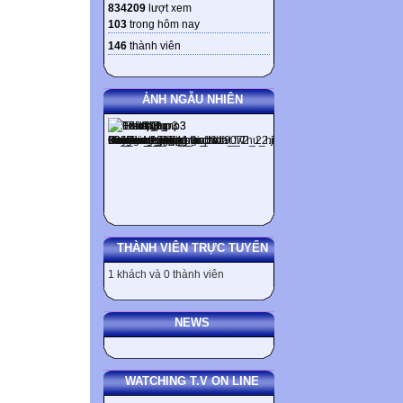
834209
lượt xem
103
trong hôm nay
146
thành viên
ẢNH NGẪU NHIÊN
THÀNH VIÊN TRỰC TUYẾN
1 khách và 0 thành viên
NEWS
WATCHING T.V ON LINE