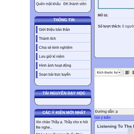
Quên mật khẩu
ĐK thành viên
Mô tả:
THÔNG TIN
Số lượt thích:
0 ngườ
Giới thiệu bản thân
Thành tích
Chia sẻ kinh nghiệm
Lưu giữ kỉ niệm
Hình ảnh hoạt động
Kích thước font
Soạn bài trực tuyến
TÀI NGUYÊN DẠY HỌC
Đường dẫn
:
p
CÁC Ý KIẾN MỚI NHẤT
Gửi ý kiến
Xin chào Thầy ạ. Thầy cho e hỏi
Listening To The
flie nghe...