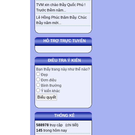
TVM xin chào thầy Quốc Phú !
Trước thềm năm...
Lê Hồng Phúc thăm thầy. Chúc
thầy năm mới...
HỖ TRỢ TRỰC TUYẾN
ĐIỀU TRA Ý KIẾN
Bạn thấy trang này như thế nào?
Đẹp
Đơn điệu
Bình thường
Ý kiến khác
THỐNG KÊ
588978
truy cập (
chi tiết
)
145
trong hôm nay