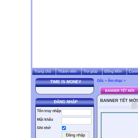
Trang chủ
Thành viên
Trợ giúp
Đồng Môn
Conn
Gốc
>
Âm nhạc
>
TIME IS MONEY
BANNER TẾT MỚI
BANNER TẾT MỚI
ĐĂNG NHẬP
Tên truy nhập
Mật khẩu
Ghi nhớ