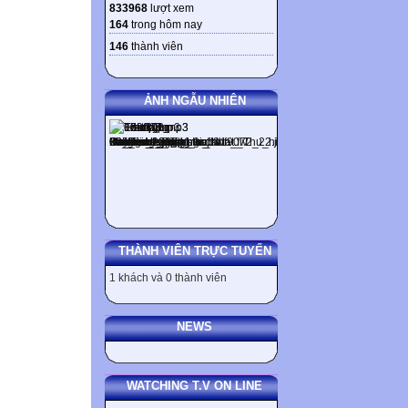
833968
lượt xem
164
trong hôm nay
146
thành viên
ẢNH NGẪU NHIÊN
THÀNH VIÊN TRỰC TUYẾN
1 khách và 0 thành viên
NEWS
WATCHING T.V ON LINE