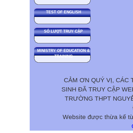
TEST OF ENGLISH
SỐ LƯỢT TRUY CẬP
MINISTRY OF EDUCATION &
TRAINING
CẢM ƠN QUÝ VỊ, CÁC 
SINH ĐÃ TRUY CẬP W
TRƯỜNG THPT NGUYỄN 
Website được thừa kế t