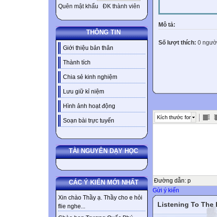
Quên mật khẩu
ĐK thành viên
Mô tả:
THÔNG TIN
Số lượt thích:
0 ngườ
Giới thiệu bản thân
Thành tích
Chia sẻ kinh nghiệm
Lưu giữ kỉ niệm
Hình ảnh hoạt động
Kích thước font
Soạn bài trực tuyến
TÀI NGUYÊN DẠY HỌC
Đường dẫn
:
p
CÁC Ý KIẾN MỚI NHẤT
Gửi ý kiến
Xin chào Thầy ạ. Thầy cho e hỏi
Listening To The
flie nghe...