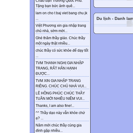
Chào bạn Trương Quốc Phú.
Tặng bạn bức ảnh quê...
lam on cho t baj viet bang chu jk
Du lịch - Danh la
...
Việt Phương xin gia nhập trang
chủ nhà, sớm mời...
Ghé thăm thầy giáo. Chúc thầy
một ngày thật nhiều...
chúc thầy có sức khỏe để dạy tốt
...
TVM THANH NGHỊ GIA NHẬP
TRANG, RẤT HÂN HẠNH
ĐƯỢC...
TVM XIN GIA NHẬP TRANG
RIÊNG. CHÚC CHỦ NHÀ VUI...
LÊ HỒNG PHÚC CHÚC THẦY
TUẦN MỚI NHIỀU NIỀM VUI...
Thanks, I am also fine!...
^^ Thầy dạo này vẫn khỏe chứ
ạ? ...
Năm mới chúc thầy cùng gia
đình gặp nhiều...