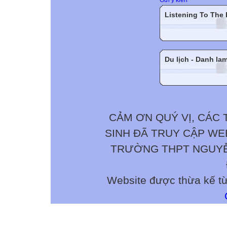
Listening To The
Du lịch - Danh la
CẢM ƠN QUÝ VỊ, CÁC 
SINH ĐÃ TRUY CẬP W
TRƯỜNG THPT NGUYỄN 
Website được thừa kế t