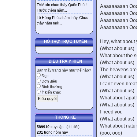
TVM xin chào thầy Quốc Phú !
Aaaaaaaaah Oo
Trước thềm năm...
Aaaaaaaaah Oo
Lê Hồng Phúc thăm thầy. Chúc
Aaaaaaaaah Oo
thầy năm mới...
Aaaaaaaaah Oo
Hey, what about 
HỖ TRỢ TRỰC TUYẾN
(What about us)
What about the 
ĐIỀU TRA Ý KIẾN
(What about us)
The heavens are 
Bạn thấy trang này như thế nào?
Đẹp
(What about us)
Đơn điệu
I can't even brea
Bình thường
(What about us)
Ý kiến khác
What about apat
(What about us)
I need you
THỐNG KÊ
(What about us)
What about natur
589910
truy cập (
chi tiết
)
231
trong hôm nay
(ooo, ooo)