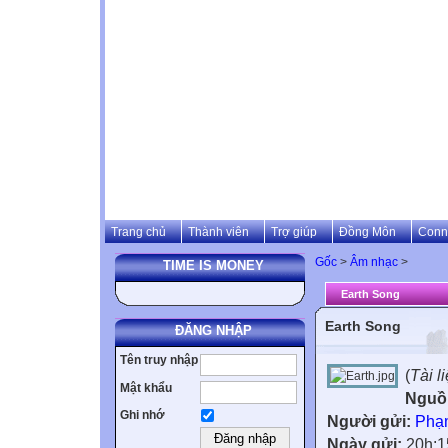
Trang chủ
Thành viên
Trợ giúp
Đồng Môn
Conn
Gốc
>
Âm nhạc
>
TIME IS MONEY
Earth Song
Earth Song
ĐĂNG NHẬP
Tên truy nhập
(
Tài l
Mật khẩu
Nguồ
Ghi nhớ
Người gửi:
Phạ
Ngày gửi:
20h:1