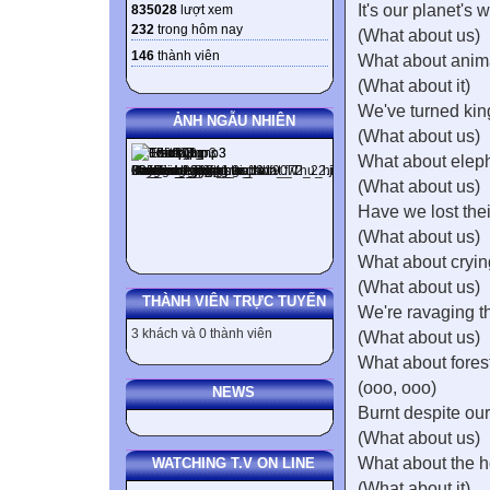
It's our planet's
835028
lượt xem
232
trong hôm nay
(What about us)
146
thành viên
What about anim
(What about it)
We've turned kin
ẢNH NGẪU NHIÊN
(What about us)
What about elep
(What about us)
Have we lost their
(What about us)
What about cryi
(What about us)
THÀNH VIÊN TRỰC TUYẾN
We're ravaging t
3 khách và 0 thành viên
(What about us)
What about forest
(ooo, ooo)
NEWS
Burnt despite ou
(What about us)
What about the h
WATCHING T.V ON LINE
(What about it)