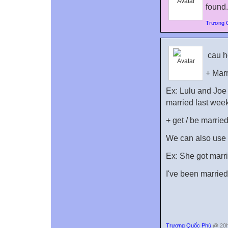
found.
Trương 
cau h
+ Marr
Ex: Lulu and Joe 
married last week
+ get / be married
We can also use g
Ex: She got marr
I've been married 
Trương Quốc Phú
@ 20h