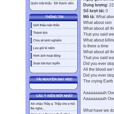
Quên mật khẩu
ĐK thành viên
Dung lượng:
22
Số lượt tải:
0
Mô tả:
What abou
THÔNG TIN
What about rain
Giới thiệu bản thân
What about all th
Thành tích
That you said we 
What about killin
Chia sẻ kinh nghiệm
Is there a time
Lưu giữ kỉ niệm
What about all th
Hình ảnh hoạt động
That you said wa
Did you ever stop
Soạn bài trực tuyến
All the blood we
Did you ever stop
TÀI NGUYÊN DẠY HỌC
The crying Earth
Aaaaaaaaah Oo
CÁC Ý KIẾN MỚI NHẤT
Aaaaaaaaah Oo
Xin chào Thầy ạ. Thầy cho e hỏi
flie nghe...
What have we do