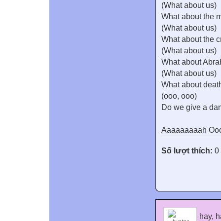
(What about us)
What about the 
(What about us)
What about the c
(What about us)
What about Abr
(What about us)
What about deat
(ooo, ooo)
Do we give a da
Aaaaaaaaah Oo
Số lượt thích:
0
hay, h