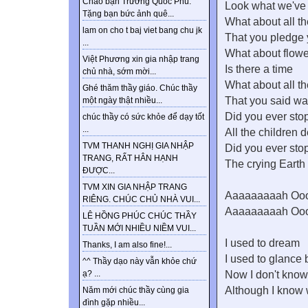
Chào bạn Trương Quốc Phú.
Look what we've
Tặng bạn bức ảnh quê...
What about all t
lam on cho t baj viet bang chu jk
That you pledge y
...
What about flower
Việt Phương xin gia nhập trang
Is there a time
chủ nhà, sớm mời...
What about all t
Ghé thăm thầy giáo. Chúc thầy
That you said wa
một ngày thật nhiều...
Did you ever stop
chúc thầy có sức khỏe để dạy tốt
...
All the children 
TVM THANH NGHỊ GIA NHẬP
Did you ever stop
TRANG, RẤT HÂN HẠNH
The crying Earth
ĐƯỢC...
TVM XIN GIA NHẬP TRANG
Aaaaaaaaah Oo
RIÊNG. CHÚC CHỦ NHÀ VUI...
Aaaaaaaaah Oo
LÊ HỒNG PHÚC CHÚC THẦY
TUẦN MỚI NHIỀU NIỀM VUI...
I used to dream
Thanks, I am also fine!...
I used to glance 
^^ Thầy dạo này vẫn khỏe chứ
Now I don't kno
ạ? ...
Although I know w
Năm mới chúc thầy cùng gia
đình gặp nhiều...