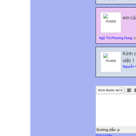
em cả
Ngô Thị Phương Dung
@ 
Kính c
việc !
Nguyễn 
Kích thước font
Đường dẫn
:
p
Gửi ý kiến