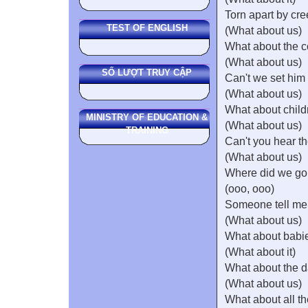
Torn apart by cr
TEST OF ENGLISH
(What about us)
What about the
(What about us)
SỐ LƯỢT TRUY CẬP
Can't we set him 
(What about us)
What about child
MINISTRY OF EDUCATION &
(What about us)
TRAINING
Can't you hear t
(What about us)
Where did we go
(ooo, ooo)
Someone tell me
(What about us)
What about babi
(What about it)
What about the 
(What about us)
What about all th