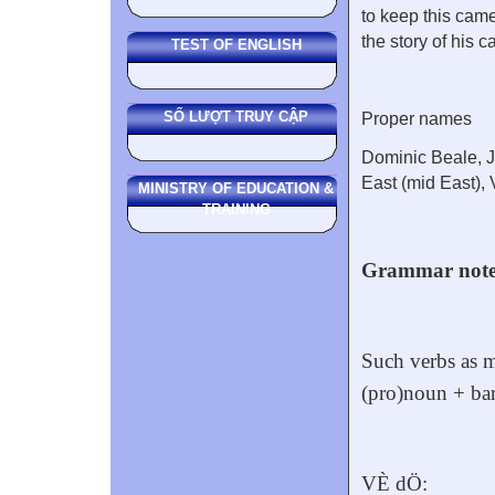
to keep this came
the story of his ca
TEST OF ENGLISH
SỐ LƯỢT TRUY CẬP
Proper names
Dominic Beale, 
East (mid East),
MINISTRY OF EDUCATION &
TRAINING
Grammar notes:
Such verbs as m
(pro)noun + bare
VÈ dÖ: