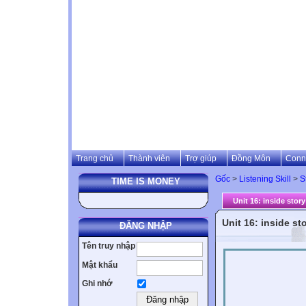
Trang chủ
Thành viên
Trợ giúp
Đồng Môn
Conn
Gốc
>
Listening Skill
>
S
TIME IS MONEY
Unit 16: inside story
Unit 16: inside st
ĐĂNG NHẬP
Tên truy nhập
Mật khẩu
Ghi nhớ