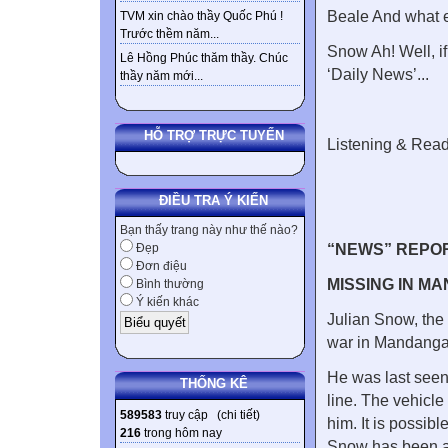
Beale And what ex
TVM xin chào thầy Quốc Phú !
Trước thềm năm...
Snow Ah! Well, if
Lê Hồng Phúc thăm thầy. Chúc
‘Daily News’...
thầy năm mới...
HỖ TRỢ TRỰC TUYẾN
Listening & Rea
ĐIỀU TRA Ý KIẾN
Bạn thấy trang này như thế nào?
“NEWS” REPO
Đẹp
Đơn điệu
MISSING IN M
Bình thường
Ý kiến khác
Julian Snow, the 
war in Mandanga
He was last seen
THỐNG KÊ
line. The vehicl
589583
truy cập (
chi tiết
)
him. It is possib
216
trong hôm nay
Snow has been a