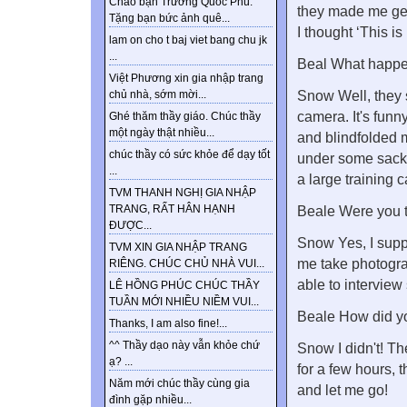
Chào bạn Trương Quốc Phú.
they made me get
Tặng bạn bức ảnh quê...
I thought ‘This is
lam on cho t baj viet bang chu jk
...
Beal What happe
Việt Phương xin gia nhập trang
Snow Well, they 
chủ nhà, sớm mời...
camera. It's funn
Ghé thăm thầy giáo. Chúc thầy
một ngày thật nhiều...
and blindfolded m
chúc thầy có sức khỏe để dạy tốt
under some sacks.
...
a large training 
TVM THANH NGHỊ GIA NHẬP
TRANG, RẤT HÂN HẠNH
Beale Were you t
ĐƯỢC...
Snow Yes, I supp
TVM XIN GIA NHẬP TRANG
me take photogra
RIÊNG. CHÚC CHỦ NHÀ VUI...
able to interview
LÊ HỒNG PHÚC CHÚC THẦY
TUẦN MỚI NHIỀU NIỀM VUI...
Beale How did y
Thanks, I am also fine!...
^^ Thầy dạo này vẫn khỏe chứ
Snow I didn't! Th
ạ? ...
for a few hours, 
Năm mới chúc thầy cùng gia
and let me go!
đình gặp nhiều...