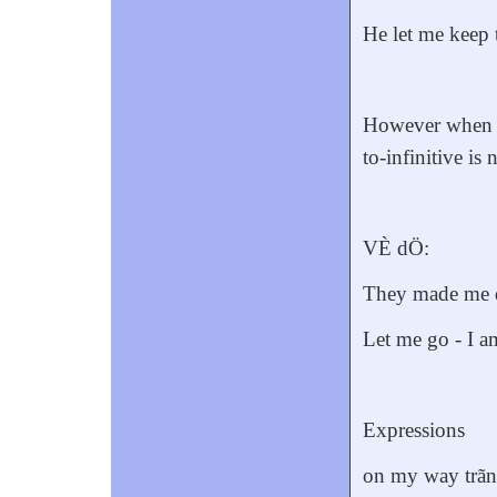
He let me keep 
However when se
to-infinitive is
VÈ dÖ:
They made me do
Let me go - I a
Expressions
on my way trã