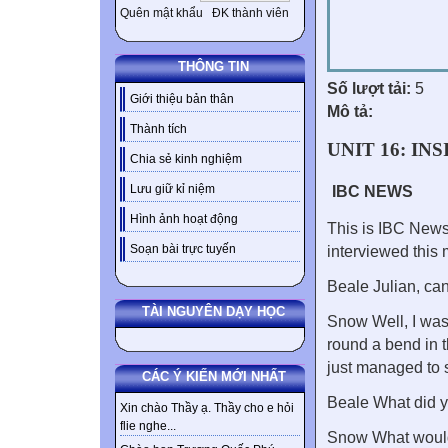
Quên mật khẩu
ĐK thành viên
THÔNG TIN
Số lượt tải:
5
Giới thiệu bản thân
Mô tả:
Thành tích
UNIT 16: IN
Chia sẻ kinh nghiệm
Lưu giữ kỉ niệm
IBC NEWS
Hình ảnh hoạt động
This is IBC News
Soạn bài trực tuyến
interviewed this
Beale Julian, can
TÀI NGUYÊN DẠY HỌC
Snow Well, I was 
round a bend in t
just managed to 
CÁC Ý KIẾN MỚI NHẤT
Beale What did 
Xin chào Thầy ạ. Thầy cho e hỏi
flie nghe...
Snow What would 