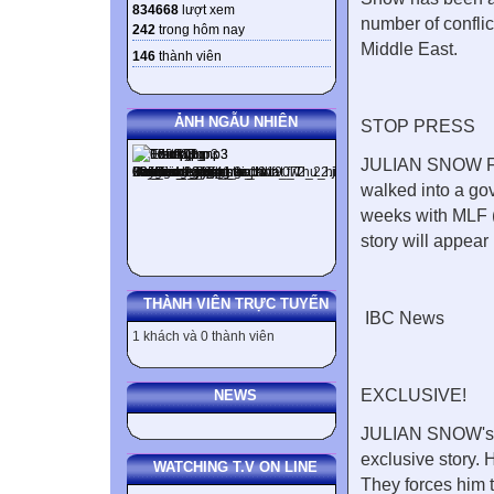
834668
lượt xem
number of confli
242
trong hôm nay
Middle East.
146
thành viên
ẢNH NGẪU NHIÊN
STOP PRESS
JULIAN SNOW FRE
walked into a go
weeks with MLF (
story will appear
THÀNH VIÊN TRỰC TUYẾN
IBC News
1 khách và 0 thành viên
EXCLUSIVE!
NEWS
JULIAN SNOW's in
exclusive story.
WATCHING T.V ON LINE
They forces him 