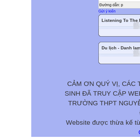
Đường dẫn
:
p
Gửi ý kiến
Listening To The
Du lịch - Danh la
CẢM ƠN QUÝ VỊ, CÁC 
SINH ĐÃ TRUY CẬP W
TRƯỜNG THPT NGUYỄN 
Website được thừa kế t