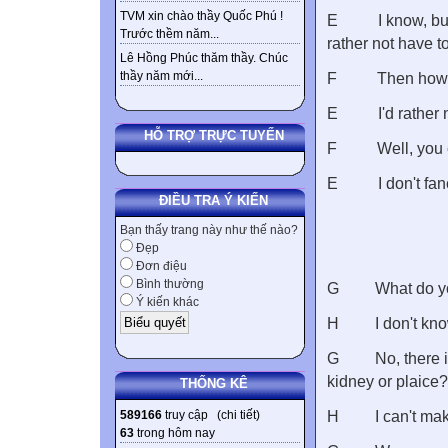
TVM xin chào thầy Quốc Phú !
E
I know, bu
Trước thềm năm...
rather not have to
Lê Hồng Phúc thăm thầy. Chúc
thầy năm mới...
F
Then how 
E
I'd rather
HỖ TRỢ TRỰC TUYẾN
F
Well, you
E
I don't fa
ĐIỀU TRA Ý KIẾN
Bạn thấy trang này như thế nào?
Đẹp
Đơn điệu
Bình thường
G
What do y
Ý kiến khác
H
I don't kn
G
No, there 
kidney or plaice?
THỐNG KÊ
589166
truy cập (
chi tiết
)
H
I can't ma
63
trong hôm nay