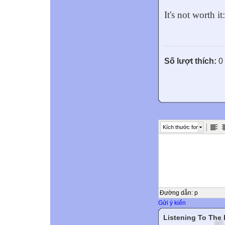
It's not worth i
Số lượt thích:
0
Kích thước font
Đường dẫn
:
p
Gửi ý kiến
Listening To The