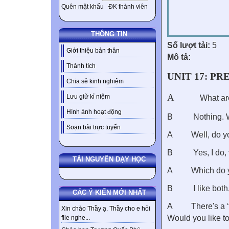
Quên mật khẩu
ĐK thành viên
THÔNG TIN
Số lượt tải:
5
Giới thiệu bản thân
Mô tả:
Thành tích
UNIT 17: P
Chia sẻ kinh nghiệm
A
Lưu giữ kỉ niệm
What ar
Hình ảnh hoạt động
B
Nothing.
Soạn bài trực tuyến
A
Well, do y
B
Yes, I do,
TÀI NGUYÊN DẠY HỌC
A
Which do y
B
I like both
CÁC Ý KIẾN MỚI NHẤT
A
There's a
Xin chào Thầy ạ. Thầy cho e hỏi
Would you like 
flie nghe...