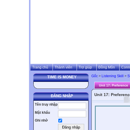
Trang chủ
Thành viên
Trợ giúp
Đồng Môn
Conn
Gốc
>
Listening Skill
>
S
TIME IS MONEY
Unit 17: Preference
Unit 17: Preferen
ĐĂNG NHẬP
Tên truy nhập
Mật khẩu
Ghi nhớ