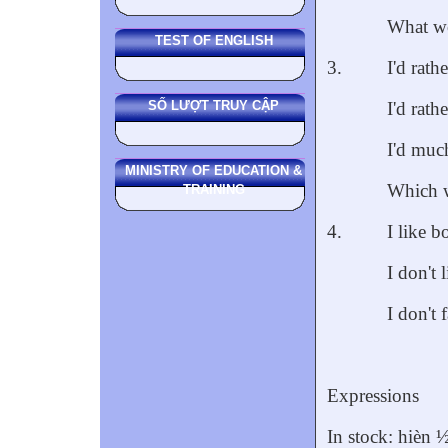
What wo
TEST OF ENGLISH
3.
I'd rathe
SỐ LƯỢT TRUY CẬP
I'd rath
I'd much
MINISTRY OF EDUCATION &
Which w
TRAINING
4.
I like b
I don't 
I don't
Expressions
In stock: hièn 