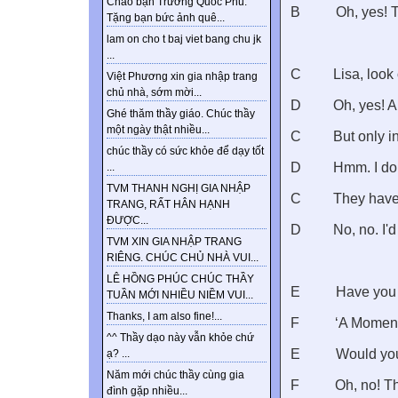
Chào bạn Trương Quốc Phú.
B
Oh, yes! 
Tặng bạn bức ảnh quê...
lam on cho t baj viet bang chu jk
...
C
Lisa, look
Việt Phương xin gia nhập trang
chủ nhà, sớm mời...
D
Oh, yes! A
Ghé thăm thầy giáo. Chúc thầy
một ngày thật nhiều...
C
But only i
chúc thầy có sức khỏe để dạy tốt
D
Hmm. I don
...
TVM THANH NGHỊ GIA NHẬP
C
They haven
TRANG, RẤT HÂN HẠNH
ĐƯỢC...
D
No, no. I'
TVM XIN GIA NHẬP TRANG
RIÊNG. CHÚC CHỦ NHÀ VUI...
LÊ HỒNG PHÚC CHÚC THẦY
E
Have you 
TUẦN MỚI NHIỀU NIỀM VUI...
Thanks, I am also fine!...
F
‘A Moment 
^^ Thầy dạo này vẫn khỏe chứ
E
Would you 
ạ? ...
Năm mới chúc thầy cùng gia
F
Oh, no! Th
đình gặp nhiều...