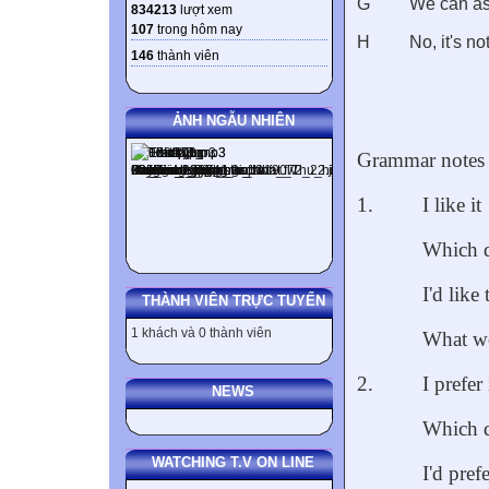
G
We can ask
834213
lượt xem
107
trong hôm nay
H
No, it's no
146
thành viên
ẢNH NGẪU NHIÊN
Grammar notes
1.
I like it
Which d
I'd like 
THÀNH VIÊN TRỰC TUYẾN
1 khách và 0 thành viên
What wo
2.
I prefer 
NEWS
Which d
WATCHING T.V ON LINE
I'd prefe