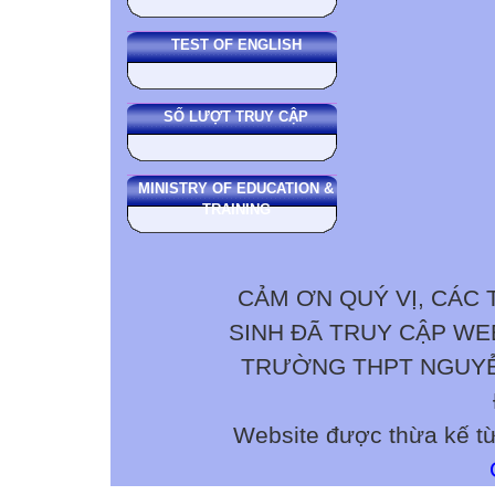
TEST OF ENGLISH
SỐ LƯỢT TRUY CẬP
MINISTRY OF EDUCATION &
TRAINING
CẢM ƠN QUÝ VỊ, CÁC 
SINH ĐÃ TRUY CẬP W
TRƯỜNG THPT NGUYỄN 
Website được thừa kế t