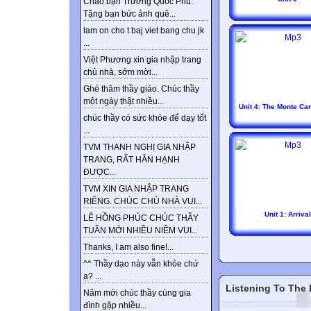
Chào bạn Trương Quốc Phú.
Tặng bạn bức ảnh quê...
lam on cho t baj viet bang chu jk
...
Việt Phương xin gia nhập trang
chủ nhà, sớm mời...
Ghé thăm thầy giáo. Chúc thầy
một ngày thật nhiều...
Unit 4: The Monte Car
chúc thầy có sức khỏe để dạy tốt
...
TVM THANH NGHỊ GIA NHẬP
TRANG, RẤT HÂN HẠNH
ĐƯỢC...
TVM XIN GIA NHẬP TRANG
RIÊNG. CHÚC CHỦ NHÀ VUI...
Unit 1: Arrival
LÊ HỒNG PHÚC CHÚC THẦY
TUẦN MỚI NHIỀU NIỀM VUI...
Thanks, I am also fine!...
^^ Thầy dạo này vẫn khỏe chứ
ạ? ...
Listening To The
Năm mới chúc thầy cùng gia
đình gặp nhiều...