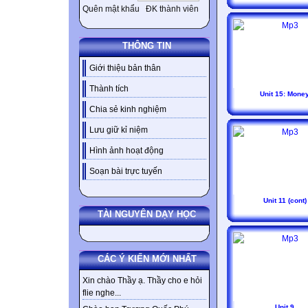
Quên mật khẩu
ĐK thành viên
THÔNG TIN
Giới thiệu bản thân
Thành tích
Unit 15: Mone
Chia sẻ kinh nghiệm
Lưu giữ kỉ niệm
Hình ảnh hoạt động
Soạn bài trực tuyến
Unit 11 (cont)
TÀI NGUYÊN DẠY HỌC
CÁC Ý KIẾN MỚI NHẤT
Xin chào Thầy ạ. Thầy cho e hỏi
flie nghe...
Unit 9