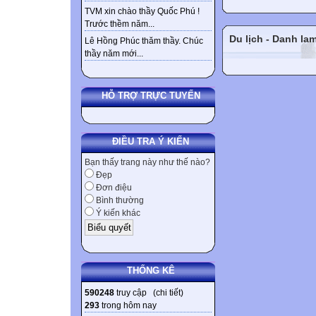
TVM xin chào thầy Quốc Phú !
Trước thềm năm...
Du lịch - Danh la
Lê Hồng Phúc thăm thầy. Chúc
thầy năm mới...
HỖ TRỢ TRỰC TUYẾN
ĐIỀU TRA Ý KIẾN
Bạn thấy trang này như thế nào?
Đẹp
Đơn điệu
Bình thường
Ý kiến khác
THỐNG KÊ
590248
truy cập (
chi tiết
)
293
trong hôm nay