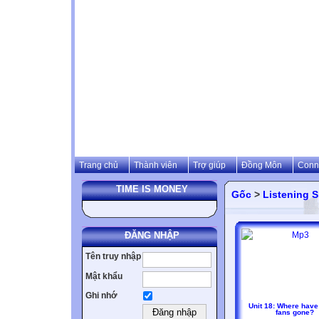
Trang chủ
Thành viên
Trợ giúp
Đồng Môn
Conn
TIME IS MONEY
Gốc
>
Listening Sk
ĐĂNG NHẬP
Tên truy nhập
Mật khẩu
Ghi nhớ
Unit 18: Where have 
fans gone?