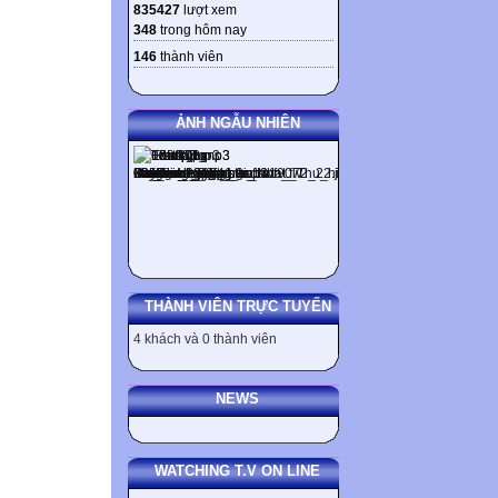
835427
lượt xem
348
trong hôm nay
146
thành viên
ẢNH NGẪU NHIÊN
THÀNH VIÊN TRỰC TUYẾN
4 khách và 0 thành viên
NEWS
WATCHING T.V ON LINE