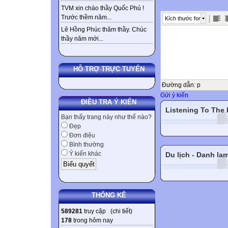
TVM xin chào thầy Quốc Phú !
Trước thềm năm...
Kích thước font
Lê Hồng Phúc thăm thầy. Chúc
thầy năm mới...
HỖ TRỢ TRỰC TUYẾN
Đường dẫn
:
p
Gửi ý kiến
ĐIỀU TRA Ý KIẾN
Listening To The
Bạn thấy trang này như thế nào?
Đẹp
Đơn điệu
Bình thường
Ý kiến khác
Du lịch - Danh la
THỐNG KÊ
589281
truy cập (
chi tiết
)
178
trong hôm nay