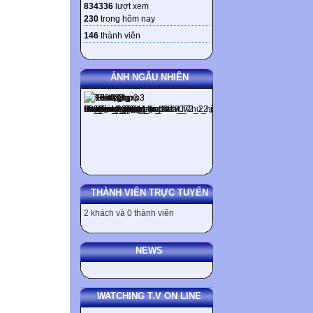
834336
lượt xem
230
trong hôm nay
146
thành viên
ẢNH NGẪU NHIÊN
THÀNH VIÊN TRỰC TUYẾN
2 khách và 0 thành viên
NEWS
WATCHING T.V ON LINE