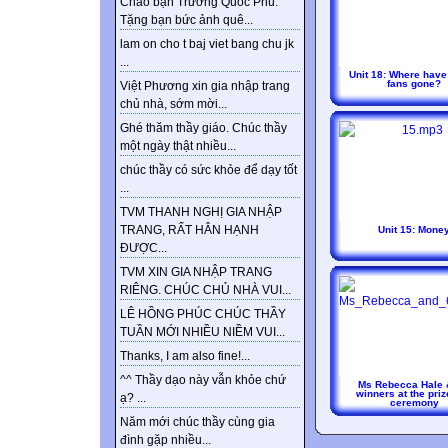
Chào bạn Trương Quốc Phú.
Tặng bạn bức ảnh quê...
lam on cho t baj viet bang chu jk
...
Unit 18: Where have 
fans gone?
Việt Phương xin gia nhập trang
chủ nhà, sớm mời...
Ghé thăm thầy giáo. Chúc thầy
một ngày thật nhiều...
chúc thầy có sức khỏe để dạy tốt
...
TVM THANH NGHỊ GIA NHẬP
TRANG, RẤT HÂN HẠNH
Unit 15: Mone
ĐƯỢC...
TVM XIN GIA NHẬP TRANG
RIÊNG. CHÚC CHỦ NHÀ VUI...
LÊ HỒNG PHÚC CHÚC THẦY
TUẦN MỚI NHIỀU NIỀM VUI...
Thanks, I am also fine!...
^^ Thầy dạo này vẫn khỏe chứ
Ms Rebecca Hale 
winners at the priz
ạ? ...
ceremony
Năm mới chúc thầy cùng gia
đình gặp nhiều...