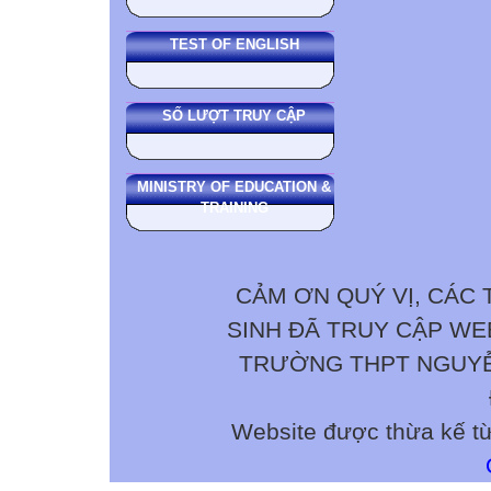
TEST OF ENGLISH
SỐ LƯỢT TRUY CẬP
MINISTRY OF EDUCATION &
TRAINING
CẢM ƠN QUÝ VỊ, CÁC 
SINH ĐÃ TRUY CẬP W
TRƯỜNG THPT NGUYỄN 
Website được thừa kế t