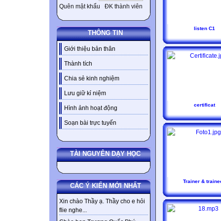
Quên mật khẩu
ĐK thành viên
listen C1
THÔNG TIN
Giới thiệu bản thân
Thành tích
Chia sẻ kinh nghiệm
Lưu giữ kỉ niệm
certificat
Hình ảnh hoạt động
Soạn bài trực tuyến
TÀI NGUYÊN DẠY HỌC
Trainer & traine
CÁC Ý KIẾN MỚI NHẤT
Xin chào Thầy ạ. Thầy cho e hỏi
flie nghe...