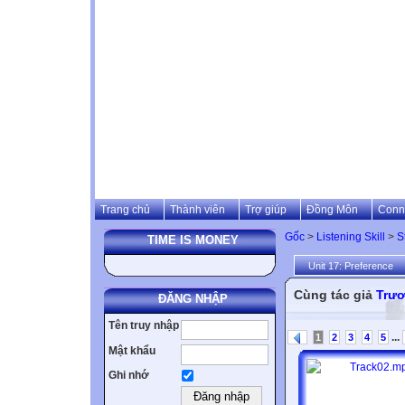
Trang chủ
Thành viên
Trợ giúp
Đồng Môn
Conn
Gốc
>
Listening Skill
>
S
TIME IS MONEY
Unit 17: Preference
Cùng tác giả
Trư
ĐĂNG NHẬP
Tên truy nhập
...
1
2
3
4
5
Mật khẩu
Ghi nhớ