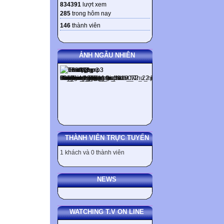
834391
lượt xem
285
trong hôm nay
146
thành viên
ẢNH NGẪU NHIÊN
THÀNH VIÊN TRỰC TUYẾN
1 khách và 0 thành viên
NEWS
WATCHING T.V ON LINE