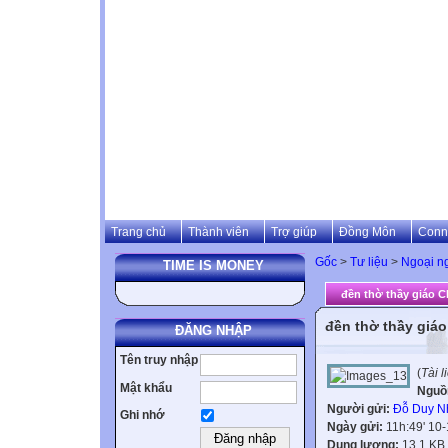
Trang chủ
Thành viên
Trợ giúp
Đồng Môn
Conn
Gốc
>
Tư liệu
>
Ngoại n
TIME IS MONEY
đền thờ thầy giáo C
đền thờ thầy giá
ĐĂNG NHẬP
Tên truy nhập
(
Tài 
Mật khẩu
Nguồ
Người gửi:
Đỗ Duy N
Ghi nhớ
Ngày gửi:
11h:49' 10
Dung lượng:
13.1 KB