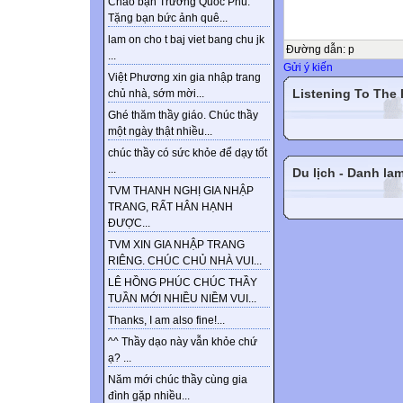
Chào bạn Trương Quốc Phú.
Tặng bạn bức ảnh quê...
lam on cho t baj viet bang chu jk
Đường dẫn
:
p
...
Gửi ý kiến
Việt Phương xin gia nhập trang
Listening To The
chủ nhà, sớm mời...
Ghé thăm thầy giáo. Chúc thầy
một ngày thật nhiều...
chúc thầy có sức khỏe để dạy tốt
...
Du lịch - Danh la
TVM THANH NGHỊ GIA NHẬP
TRANG, RẤT HÂN HẠNH
ĐƯỢC...
TVM XIN GIA NHẬP TRANG
RIÊNG. CHÚC CHỦ NHÀ VUI...
LÊ HỒNG PHÚC CHÚC THẦY
TUẦN MỚI NHIỀU NIỀM VUI...
Thanks, I am also fine!...
^^ Thầy dạo này vẫn khỏe chứ
ạ? ...
Năm mới chúc thầy cùng gia
đình gặp nhiều...