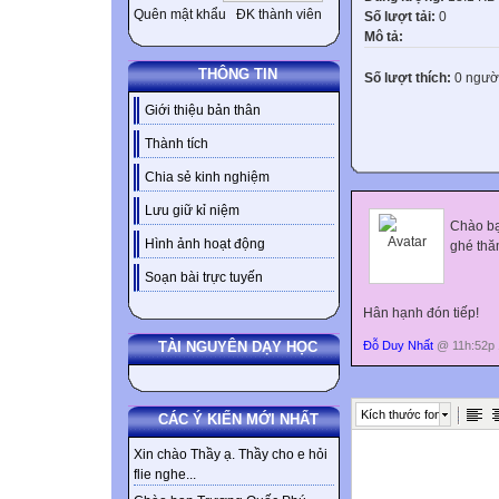
Quên mật khẩu
ĐK thành viên
Số lượt tải:
0
Mô tả:
THÔNG TIN
Số lượt thích:
0 ngườ
Giới thiệu bản thân
Thành tích
Chia sẻ kinh nghiệm
Lưu giữ kỉ niệm
Chào bạ
Hình ảnh hoạt động
ghé thă
Soạn bài trực tuyến
Hân hạnh đón tiếp!
Đỗ Duy Nhất
@ 11h:52p 
TÀI NGUYÊN DẠY HỌC
Kích thước font
CÁC Ý KIẾN MỚI NHẤT
Xin chào Thầy ạ. Thầy cho e hỏi
flie nghe...