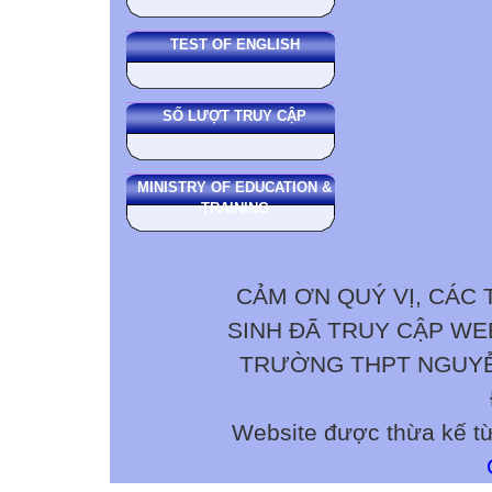
TEST OF ENGLISH
SỐ LƯỢT TRUY CẬP
MINISTRY OF EDUCATION &
TRAINING
CẢM ƠN QUÝ VỊ, CÁC 
SINH ĐÃ TRUY CẬP W
TRƯỜNG THPT NGUYỄN 
Website được thừa kế t