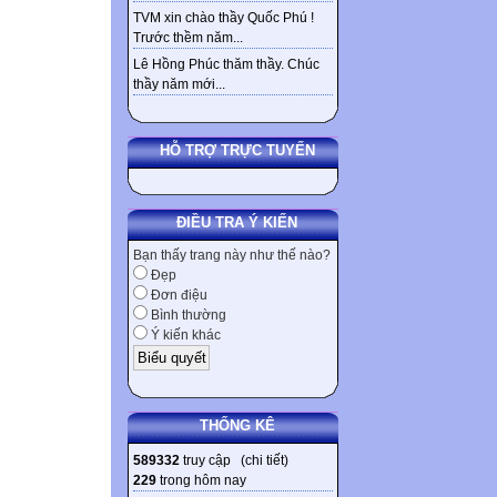
TVM xin chào thầy Quốc Phú !
Trước thềm năm...
Lê Hồng Phúc thăm thầy. Chúc
thầy năm mới...
HỖ TRỢ TRỰC TUYẾN
ĐIỀU TRA Ý KIẾN
Bạn thấy trang này như thế nào?
Đẹp
Đơn điệu
Bình thường
Ý kiến khác
THỐNG KÊ
589332
truy cập (
chi tiết
)
229
trong hôm nay