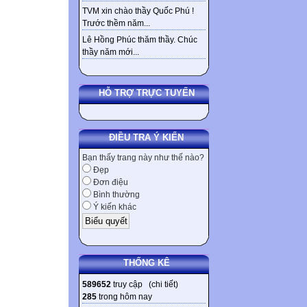
TVM xin chào thầy Quốc Phú !
Trước thềm năm...
Lê Hồng Phúc thăm thầy. Chúc
thầy năm mới...
HỖ TRỢ TRỰC TUYẾN
ĐIỀU TRA Ý KIẾN
Bạn thấy trang này như thế nào?
Đẹp
Đơn điệu
Bình thường
Ý kiến khác
THỐNG KÊ
589652
truy cập (
chi tiết
)
285
trong hôm nay