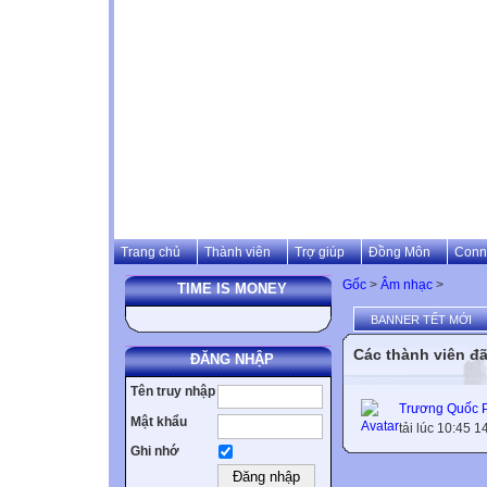
Trang chủ
Thành viên
Trợ giúp
Đồng Môn
Conn
Gốc
>
Âm nhạc
>
TIME IS MONEY
BANNER TẾT MỚI
Các thành viên đã
ĐĂNG NHẬP
Tên truy nhập
Trương Quốc 
Mật khẩu
tải lúc 10:45 
Ghi nhớ