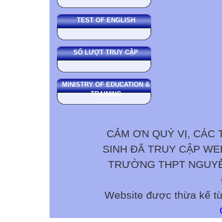
TEST OF ENGLISH
SỐ LƯỢT TRUY CẬP
MINISTRY OF EDUCATION &
TRAINING
CẢM ƠN QUÝ VỊ, CÁC 
SINH ĐÃ TRUY CẬP W
TRƯỜNG THPT NGUYỄN 
Website được thừa kế t