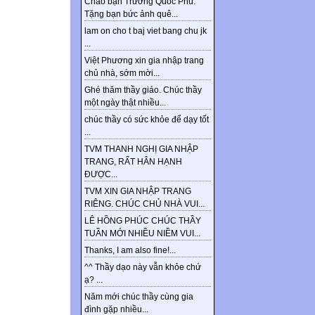
Chào bạn Trương Quốc Phú.
Tặng bạn bức ảnh quê...
lam on cho t baj viet bang chu jk
...
Việt Phương xin gia nhập trang
chủ nhà, sớm mời...
Ghé thăm thầy giáo. Chúc thầy
một ngày thật nhiều...
chúc thầy có sức khỏe để dạy tốt
...
TVM THANH NGHỊ GIA NHẬP
TRANG, RẤT HÂN HẠNH
ĐƯỢC...
TVM XIN GIA NHẬP TRANG
RIÊNG. CHÚC CHỦ NHÀ VUI...
LÊ HỒNG PHÚC CHÚC THẦY
TUẦN MỚI NHIỀU NIỀM VUI...
Thanks, I am also fine!...
^^ Thầy dạo này vẫn khỏe chứ
ạ? ...
Năm mới chúc thầy cùng gia
đình gặp nhiều...