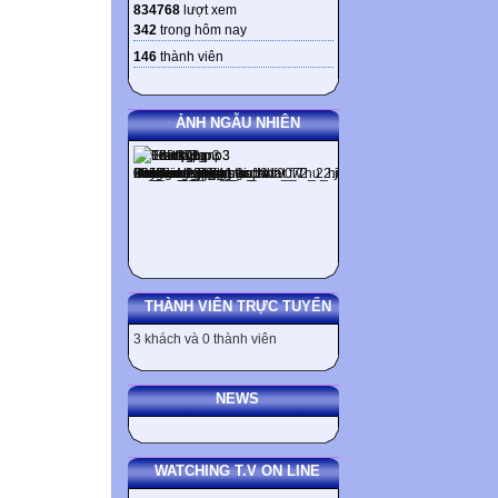
834768
lượt xem
342
trong hôm nay
146
thành viên
ẢNH NGẪU NHIÊN
THÀNH VIÊN TRỰC TUYẾN
3 khách và 0 thành viên
NEWS
WATCHING T.V ON LINE