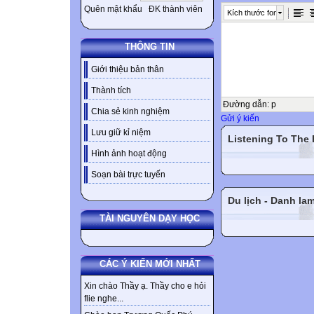
Quên mật khẩu
ĐK thành viên
Kích thước font
THÔNG TIN
Giới thiệu bản thân
Thành tích
Đường dẫn
:
p
Chia sẻ kinh nghiệm
Gửi ý kiến
Lưu giữ kỉ niệm
Listening To The
Hình ảnh hoạt động
Soạn bài trực tuyến
Du lịch - Danh la
TÀI NGUYÊN DẠY HỌC
CÁC Ý KIẾN MỚI NHẤT
Xin chào Thầy ạ. Thầy cho e hỏi
flie nghe...