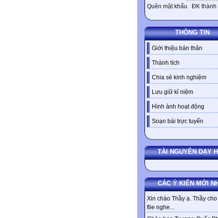
Quên mật khẩu
ĐK thành 
THÔNG TIN
Giới thiệu bản thân
Thành tích
Chia sẻ kinh nghiệm
Lưu giữ kỉ niệm
Hình ảnh hoạt động
Soạn bài trực tuyến
TÀI NGUYÊN DẠY 
CÁC Ý KIẾN MỚI N
Xin chào Thầy ạ. Thầy cho 
flie nghe...