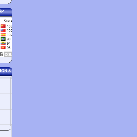
ẬP
ION &