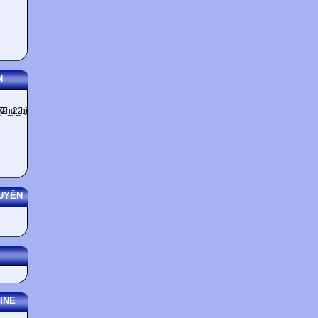
N
UYẾN
INE