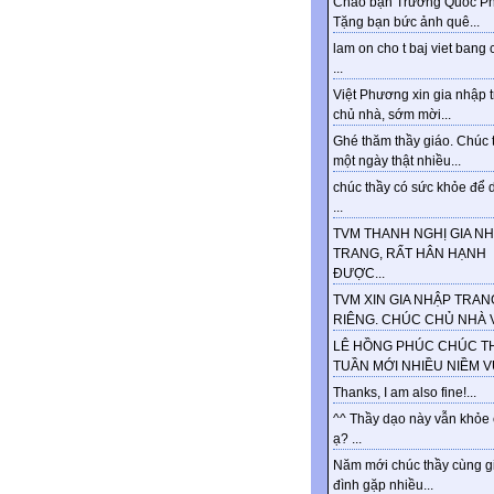
Chào bạn Trương Quốc Ph
Tặng bạn bức ảnh quê...
lam on cho t baj viet bang 
...
Việt Phương xin gia nhập 
chủ nhà, sớm mời...
Ghé thăm thầy giáo. Chúc 
một ngày thật nhiều...
chúc thầy có sức khỏe để d
...
TVM THANH NGHỊ GIA N
TRANG, RẤT HÂN HẠNH
ĐƯỢC...
TVM XIN GIA NHẬP TRAN
RIÊNG. CHÚC CHỦ NHÀ VU
LÊ HỒNG PHÚC CHÚC T
TUẦN MỚI NHIỀU NIỀM VUI
Thanks, I am also fine!...
^^ Thầy dạo này vẫn khỏe
ạ? ...
Năm mới chúc thầy cùng g
đình gặp nhiều...