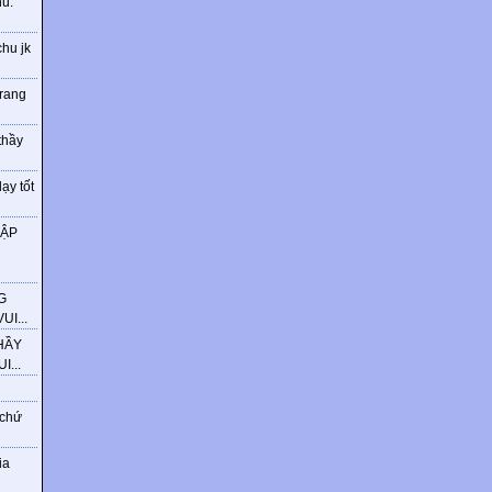
ú.
chu jk
trang
thầy
ạy tốt
HẬP
G
I...
HẦY
...
 chứ
ia