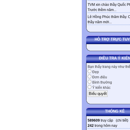
TVM xin chào thầy Quốc Ph
Trước thềm năm...
Lê Hồng Phúc thăm thầy. 
thầy năm mới...
HỖ TRỢ TRỰC TU
ĐIỀU TRA Ý KIẾ
Bạn thấy trang này như th
Đẹp
Đơn điệu
Bình thường
Ý kiến khác
THỐNG KÊ
589609
truy cập (
chi tiết
)
242
trong hôm nay