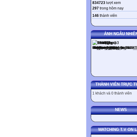
834723
lượt xem
297
trong hôm nay
146
thành viên
ẢNH NGẪU NHIÊ
THÀNH VIÊN TRỰC T
1 khách và 0 thành viên
NEWS
WATCHING T.V ON L