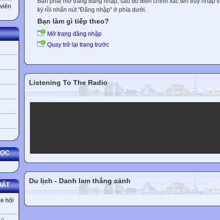
Bạn phải mở trang đăng nhập, sau đó điền chính xác tên truy nhập 
viên
ký rồi nhấn nút "Đăng nhập" ở phía dưới.
Bạn làm gì tiếp theo?
Mở trang đăng nhập
Quay trở lại trang trước
Listening To The Radio
VOV1
VOV2
VOV3
VOV5
VOV Player
HỌC
Du lịch - Danh lam thắng cảnh
HẤT
e hỏi