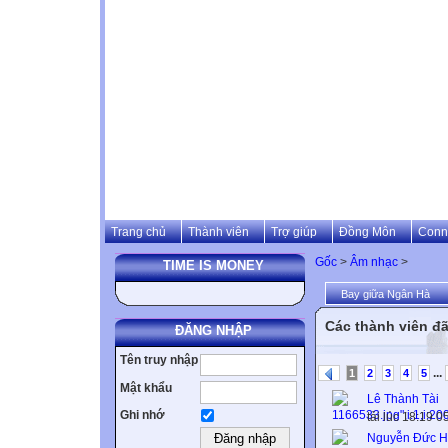
Trang chủ
Thành viên
Trợ giúp
Đồng Môn
Conn
Gốc
>
Âm nhạc
>
TIME IS MONEY
Bay giữa Ngân Hà
Các thành viên đã
ĐĂNG NHẬP
Tên truy nhập
...
1
2
3
4
5
Mật khẩu
Lê Thành Tài
Ghi nhớ
tải lúc 18:19 
Nguyễn Đức 