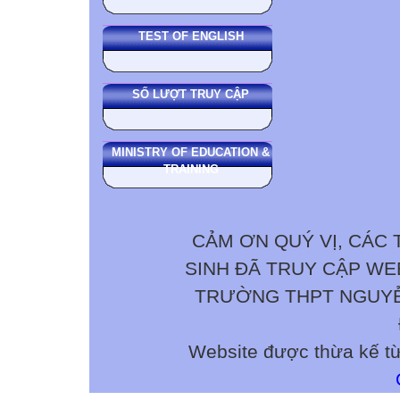
TEST OF ENGLISH
SỐ LƯỢT TRUY CẬP
MINISTRY OF EDUCATION &
TRAINING
CẢM ƠN QUÝ VỊ, CÁC 
SINH ĐÃ TRUY CẬP W
TRƯỜNG THPT NGUYỄN 
Website được thừa kế t