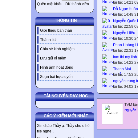
tải lúc 14:21 
Quên mật khẩu
ĐK thành viên
Đỗ Ngọc Huân
tải lúc 14:48 
THÔNG TIN
Nguyễn Quốc 
tải lúc 22:59 
Giới thiệu bản thân
Nguyễn Hiếu
tải lúc 10:30 
Thành tích
Phan Hoàng H
Chia sẻ kinh nghiệm
tải lúc 22:31 
lam thi my linh
Lưu giữ kỉ niệm
tải lúc 14:22 
Hình ảnh hoạt động
Thanh Mai
tải lúc 17:53 
Soạn bài trực tuyến
nguyễn trung t
tải lúc 04:02 
TÀI NGUYÊN DẠY HỌC
TVM tặn
Nguyễn 
CÁC Ý KIẾN MỚI NHẤT
Xin chào Thầy ạ. Thầy cho e hỏi
flie nghe...