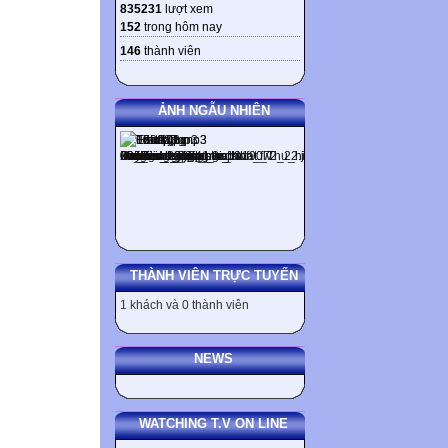
835231
lượt xem
152
trong hôm nay
146
thành viên
ẢNH NGẪU NHIÊN
THÀNH VIÊN TRỰC TUYẾN
1 khách và 0 thành viên
NEWS
WATCHING T.V ON LINE