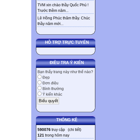
TVM xin chào thầy Quốc Phú !
Trước thềm năm...
Lê Hồng Phúc thăm thầy. Chúc
thầy năm mới...
HỖ TRỢ TRỰC TUYẾN
ĐIỀU TRA Ý KIẾN
Bạn thấy trang này như thế nào?
Đẹp
Đơn điệu
Bình thường
Ý kiến khác
THỐNG KÊ
590076
truy cập (
chi tiết
)
121
trong hôm nay