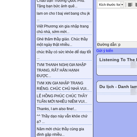
Chào bạn Trương Quốc Phú.
Kích thước font
Tặng bạn bức ảnh quê...
lam on cho t baj viet bang chu jk
...
Việt Phương xin gia nhập trang
chủ nhà, sớm mời...
Ghé thăm thầy giáo. Chúc thầy
Đường dẫn
:
p
một ngày thật nhiều...
Gửi ý kiến
chúc thầy có sức khỏe để dạy tốt
...
Listening To The
TVM THANH NGHỊ GIA NHẬP
TRANG, RẤT HÂN HẠNH
ĐƯỢC...
TVM XIN GIA NHẬP TRANG
Du lịch - Danh la
RIÊNG. CHÚC CHỦ NHÀ VUI...
LÊ HỒNG PHÚC CHÚC THẦY
TUẦN MỚI NHIỀU NIỀM VUI...
Thanks, I am also fine!...
^^ Thầy dạo này vẫn khỏe chứ
ạ? ...
Năm mới chúc thầy cùng gia
đình gặp nhiều...