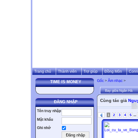
Trang chủ
Thành viên
Trợ giúp
Đồng Môn
Conn
Gốc
>
Âm nhạc
>
TIME IS MONEY
Bay giữa Ngân Hà
Cùng tác giả
Ngu
ĐĂNG NHẬP
Tên truy nhập
...
1
2
3
4
5
Mật khẩu
Ghi nhớ