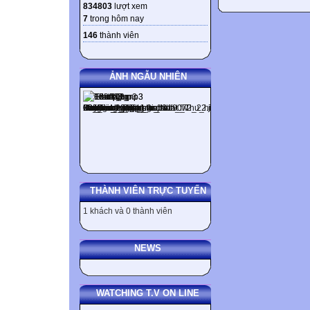
834803
lượt xem
7
trong hôm nay
146
thành viên
ẢNH NGẪU NHIÊN
THÀNH VIÊN TRỰC TUYẾN
1 khách và 0 thành viên
NEWS
WATCHING T.V ON LINE