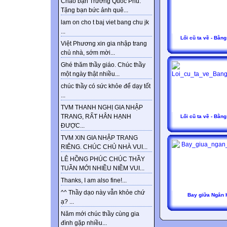
Chào bạn Trương Quốc Phú.
Tặng bạn bức ảnh quê...
lam on cho t baj viet bang chu jk
...
Lối cũ ta về - Bằng
Việt Phương xin gia nhập trang
chủ nhà, sớm mời...
Ghé thăm thầy giáo. Chúc thầy
một ngày thật nhiều...
chúc thầy có sức khỏe để dạy tốt
...
TVM THANH NGHỊ GIA NHẬP
TRANG, RẤT HÂN HẠNH
Lối cũ ta về - Bằng
ĐƯỢC...
TVM XIN GIA NHẬP TRANG
RIÊNG. CHÚC CHỦ NHÀ VUI...
LÊ HỒNG PHÚC CHÚC THẦY
TUẦN MỚI NHIỀU NIỀM VUI...
Thanks, I am also fine!...
^^ Thầy dạo này vẫn khỏe chứ
Bay giữa Ngân 
ạ? ...
Năm mới chúc thầy cùng gia
đình gặp nhiều...