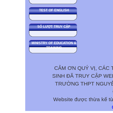
TEST OF ENGLISH
SỐ LƯỢT TRUY CẬP
MINISTRY OF EDUCATION &
TRAINING
CẢM ƠN QUÝ VỊ, CÁC 
SINH ĐÃ TRUY CẬP W
TRƯỜNG THPT NGUYỄN 
Website được thừa kế t