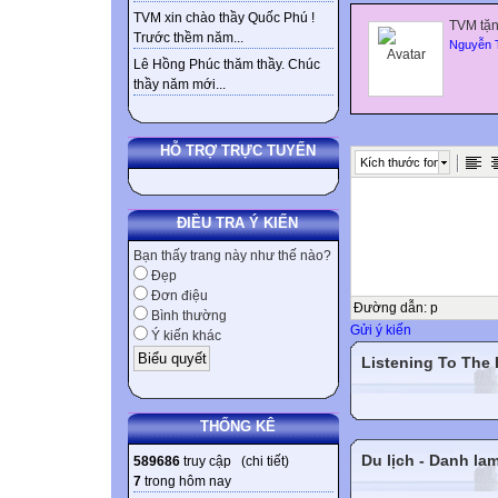
TVM xin chào thầy Quốc Phú !
TVM tặn
Trước thềm năm...
Nguyễn 
Lê Hồng Phúc thăm thầy. Chúc
thầy năm mới...
HỖ TRỢ TRỰC TUYẾN
Kích thước font
ĐIỀU TRA Ý KIẾN
Bạn thấy trang này như thế nào?
Đẹp
Đơn điệu
Đường dẫn
:
p
Bình thường
Gửi ý kiến
Ý kiến khác
Listening To The
THỐNG KÊ
Du lịch - Danh la
589686
truy cập (
chi tiết
)
7
trong hôm nay