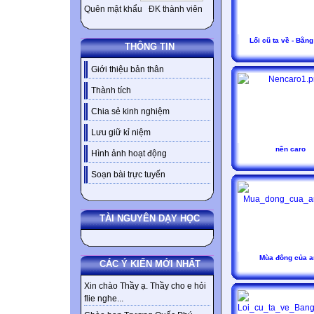
Quên mật khẩu
ĐK thành viên
Lối cũ ta về - Bằng
THÔNG TIN
Giới thiệu bản thân
Thành tích
Chia sẻ kinh nghiệm
Lưu giữ kỉ niệm
nền caro
Hình ảnh hoạt động
Soạn bài trực tuyến
TÀI NGUYÊN DẠY HỌC
Mùa đông của a
CÁC Ý KIẾN MỚI NHẤT
Xin chào Thầy ạ. Thầy cho e hỏi
flie nghe...