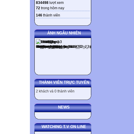
834498
lượt xem
72
trong hôm nay
146
thành viên
ẢNH NGẪU NHIÊN
THÀNH VIÊN TRỰC TUYẾN
2 khách và 0 thành viên
NEWS
WATCHING T.V ON LINE