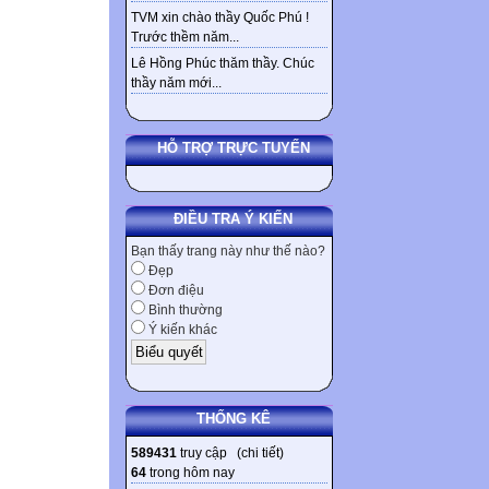
TVM xin chào thầy Quốc Phú !
Trước thềm năm...
Lê Hồng Phúc thăm thầy. Chúc
thầy năm mới...
HỖ TRỢ TRỰC TUYẾN
ĐIỀU TRA Ý KIẾN
Bạn thấy trang này như thế nào?
Đẹp
Đơn điệu
Bình thường
Ý kiến khác
THỐNG KÊ
589431
truy cập (
chi tiết
)
64
trong hôm nay