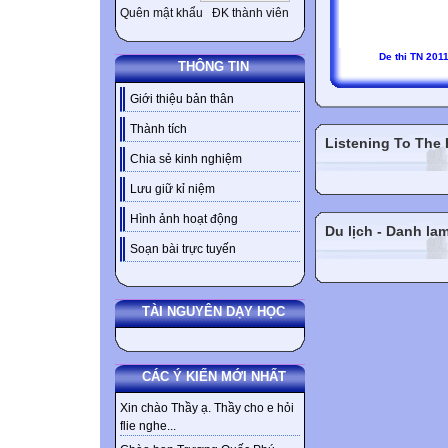
Quên mật khẩu
ĐK thành viên
De thi TN 201
THÔNG TIN
Giới thiệu bản thân
Thành tích
Listening To The
Chia sẻ kinh nghiệm
Lưu giữ kỉ niệm
Hình ảnh hoạt động
Du lịch - Danh la
Soạn bài trực tuyến
TÀI NGUYÊN DẠY HỌC
CÁC Ý KIẾN MỚI NHẤT
Xin chào Thầy ạ. Thầy cho e hỏi
flie nghe...