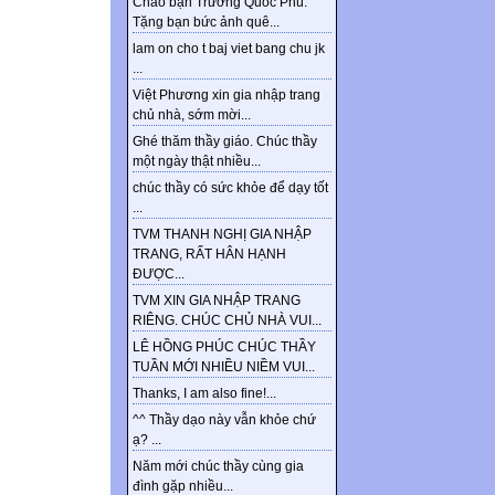
Chào bạn Trương Quốc Phú.
Tặng bạn bức ảnh quê...
lam on cho t baj viet bang chu jk
...
Việt Phương xin gia nhập trang
chủ nhà, sớm mời...
Ghé thăm thầy giáo. Chúc thầy
một ngày thật nhiều...
chúc thầy có sức khỏe để dạy tốt
...
TVM THANH NGHỊ GIA NHẬP
TRANG, RẤT HÂN HẠNH
ĐƯỢC...
TVM XIN GIA NHẬP TRANG
RIÊNG. CHÚC CHỦ NHÀ VUI...
LÊ HỒNG PHÚC CHÚC THẦY
TUẦN MỚI NHIỀU NIỀM VUI...
Thanks, I am also fine!...
^^ Thầy dạo này vẫn khỏe chứ
ạ? ...
Năm mới chúc thầy cùng gia
đình gặp nhiều...