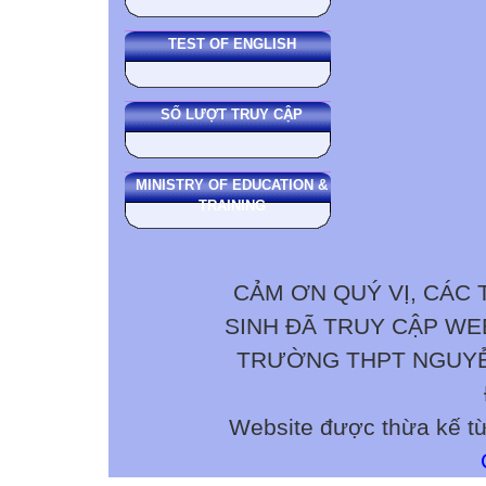
TEST OF ENGLISH
SỐ LƯỢT TRUY CẬP
MINISTRY OF EDUCATION &
TRAINING
CẢM ƠN QUÝ VỊ, CÁC 
SINH ĐÃ TRUY CẬP W
TRƯỜNG THPT NGUYỄN 
Website được thừa kế t