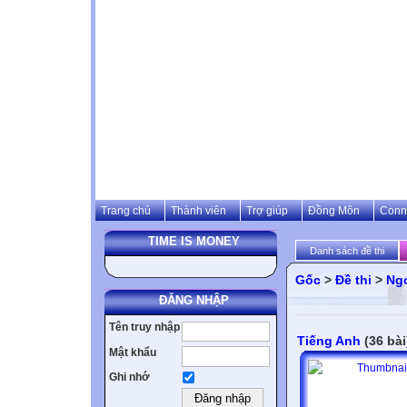
Trang chủ
Thành viên
Trợ giúp
Đồng Môn
Conn
TIME IS MONEY
Danh sách đề thi
Gốc
>
Đề thi
>
Ng
ĐĂNG NHẬP
Tên truy nhập
Tiếng Anh
(36 bài
Mật khẩu
Ghi nhớ