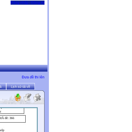
Đăng nhập / Đăng ký
Đưa đề thi lên
ả
Lịch sử tải về