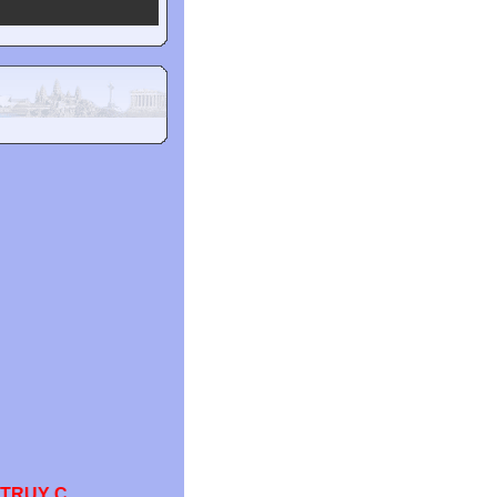
Y CẬP WEBSITE CỦA TRƯƠNG QUỐC PHÚ