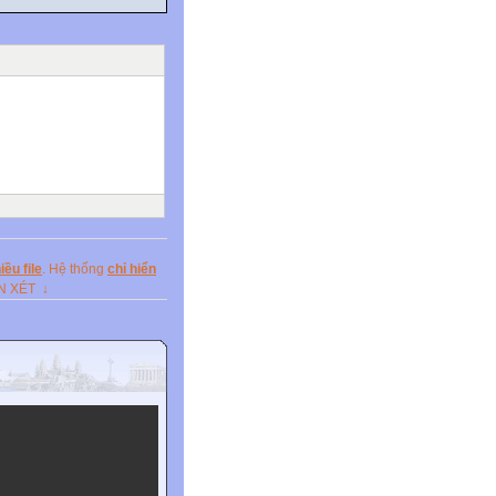
ều file
. Hệ thống
chỉ hiển
ẬN XÉT ↓