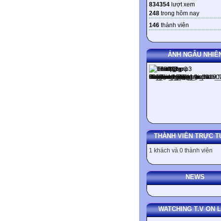
834354
lượt xem
248
trong hôm nay
146
thành viên
ẢNH NGẪU NHIÊ
THÀNH VIÊN TRỰC T
1 khách và 0 thành viên
NEWS
WATCHING T.V ON L