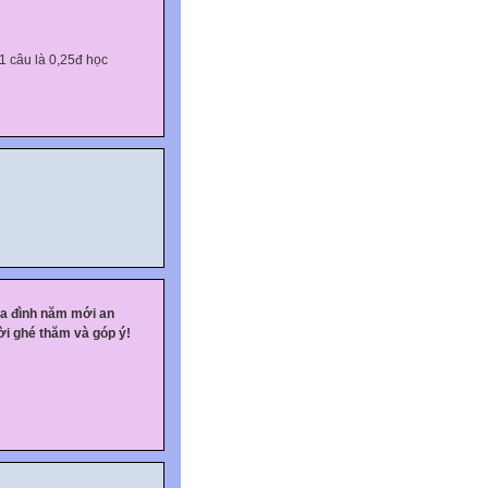
 1 câu là 0,25đ học
 then.
ia đình năm mới an
ời ghé thăm và góp ý!
rty, they children seem
r poverty, they children
 words.