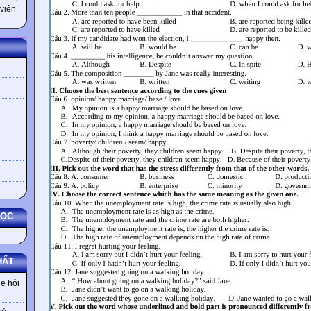
viên
HỌC
HẤT
e hỏi