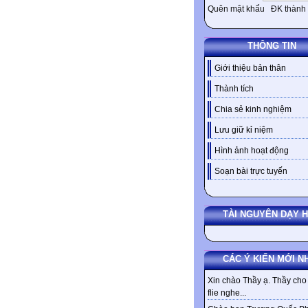
Quên mật khẩu
ĐK thành 
THÔNG TIN
Giới thiệu bản thân
Thành tích
Chia sẻ kinh nghiệm
Lưu giữ kỉ niệm
Hình ảnh hoạt động
Soạn bài trực tuyến
TÀI NGUYÊN DẠY 
CÁC Ý KIẾN MỚI N
Xin chào Thầy ạ. Thầy cho 
flie nghe...