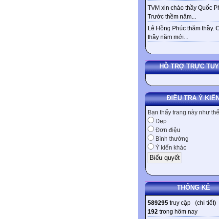
TVM xin chào thầy Quốc Ph
Trước thềm năm...
Lê Hồng Phúc thăm thầy. 
thầy năm mới...
HỖ TRỢ TRỰC TU
ĐIỀU TRA Ý KIẾ
Bạn thấy trang này như th
Đẹp
Đơn điệu
Bình thường
Ý kiến khác
THỐNG KÊ
589295
truy cập (
chi tiết
)
192
trong hôm nay