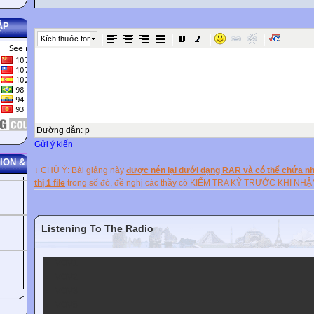
ẬP
Kích thước font
Đường dẫn
:
p
Gửi ý kiến
ION &
↓ CHÚ Ý: Bài giảng này
được nén lại dưới dạng RAR và có thể chứa nhi
thị 1 file
trong số đó, đề nghị các thầy cô KIỂM TRA KỸ TRƯỚC KHI NH
Listening To The Radio
VOV1
VOV2
VOV3
VOV5