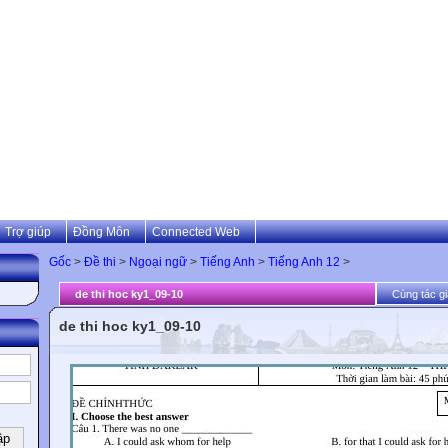
Trợ giúp
Đồng Môn
Connected Web
Gốc
>
Đề thi
>
Ngoại ngữ
>
Tiếng Anh
>
Tiếng Anh 12
>
de thi hoc ky1_09-10
Cùng tác gi
de thi hoc ky1_09-10