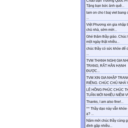
Chào bạn Trương Quốc Ph
Tặng bạn bức ảnh quê...
lam on cho t baj viet bang 
...
Việt Phương xin gia nhập 
chủ nhà, sớm mời...
Ghé thăm thầy giáo. Chúc 
một ngày thật nhiều...
chúc thầy có sức khỏe để d
...
TVM THANH NGHỊ GIA N
TRANG, RẤT HÂN HẠNH
ĐƯỢC...
TVM XIN GIA NHẬP TRAN
RIÊNG. CHÚC CHỦ NHÀ VU
LÊ HỒNG PHÚC CHÚC T
TUẦN MỚI NHIỀU NIỀM VUI
Thanks, I am also fine!...
^^ Thầy dạo này vẫn khỏe
ạ? ...
Năm mới chúc thầy cùng g
đình gặp nhiều...