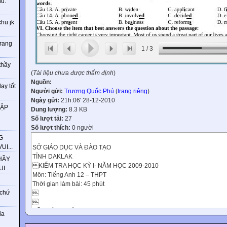
ú.
chu jk
trang
1
/
3
thầy
(
Tài liệu chưa được thẩm định
)
Nguồn:
ạy tốt
Người gửi:
Trương Quốc Phú
(
trang riêng
)
Ngày gửi:
21h:06' 28-12-2010
HẬP
Dung lượng:
8.3 KB
Số lượt tải:
27
Số lượt thích:
0 người
G
I...
SỞ GIÁO DỤC VÀ ĐÀO TẠO
TỈNH DAKLAK
HẦY
KIỂM TRA HỌC KỲ I- NĂM HỌC 2009-2010
...
Môn: Tiếng Anh 12 – THPT
Thời gian làm bài: 45 phút
 chứ


ĐỀ CHÍNHTHỨC
ia
I. Choose the best answer