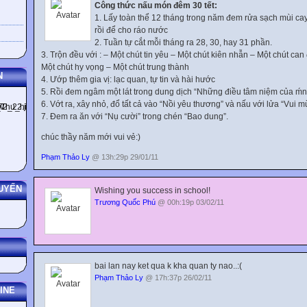
Câu 9. A. policy B. enterprise C. minority D. government
Công thức nấu món đêm 30 tết:
IV. Choose the correct sentence which has the same meaning as the g
1. Lấy toàn thể 12 tháng trong năm đem rửa sạch mùi cay
Câu 10. When the unemployment rate is high, the crime rate is usually 
rồi để cho ráo nước
The unemployment rate is as high as the crime.
2. Tuần tự cắt mỗi tháng ra 28, 30, hay 31 phần.
The unemployment rate and the crime rate are both higher.
3. Trộn đều với : – Một chút tin yêu – Một chút kiên nhẫn – Một chút ca
The higher the unemployment rate is, the higher the crime rate is.
Một chút hy vọng – Một chút trung thành
N
The high rate of unemployment depends on the high rate of crime.
4. Ướp thêm gia vị: lạc quan, tự tin và hài hước
Câu 11. I regret hurting your feeling.
5. Rồi đem ngâm một lát trong dung dịch “Những điều tâm niệm của ḿn
A. I am sorry but I didn’t hurt your feeling. B. I am sorry to hurt your feeli
6. Vớt ra, xây nhỏ, đổ tất cả vào “Nồi yêu thương” và nấu với lửa “Vui m
C. If only I hadn’t hurt your feeling. D. If only I didn’t hurt your feeling.
7. Đem ra ăn với “Nụ cười” trong chén “Bao dung”.
Câu 12. Jane suggested going on a walking holiday.
chúc thầy năm mới vui vẻ:)
“ How about going on a walking holiday?” said Jane.
Jane didn’t want to go on a walking holiday.
Phạm Thảo Ly
@ 13h:29p 29/01/11
Jane suggested they gone on a walking holiday. D. Jane wanted to go 
V. Pick out the word whose underlined and bold part is pronounced diffe
UYẾN
other words.
Wishing you success in school!
Câu 13. A. private B. widen C. applicant D. finance
Trương Quốc Phú
@ 00h:19p 03/02/11
Câu 14. A. phoned B. involved C. decided D. explained
Câu 15. A. present B. business C. reforms D. measure
VI. Choose the item that best answers the question about the passage:
Choosing the right career is very important. Most of us spend a great part
For that reason, we should try to find out what our talents are and ho
bai lan nay ket qua k kha quan ty nao..:(
do this through aptitude tests, interviews with specialists and study of bo
Phạm Thảo Ly
@ 17h:37p 26/02/11
interest. There are many careers opens to each of us. Perhaps, we like
INE
prepare ourselves to be chemists, physicists or biologists. Maybe our in