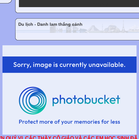
VOV Player
Du lịch - Danh lam thắng cảnh
 VỊ, CÁC THẦY CÔ GIÁO VÀ CÁC EM HỌC SINH ĐÃ TRU