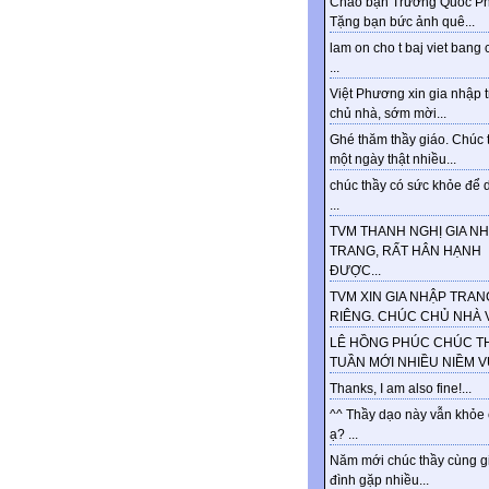
Chào bạn Trương Quốc Ph
Tặng bạn bức ảnh quê...
lam on cho t baj viet bang 
...
Việt Phương xin gia nhập 
chủ nhà, sớm mời...
Ghé thăm thầy giáo. Chúc 
một ngày thật nhiều...
chúc thầy có sức khỏe để d
...
TVM THANH NGHỊ GIA N
TRANG, RẤT HÂN HẠNH
ĐƯỢC...
TVM XIN GIA NHẬP TRAN
RIÊNG. CHÚC CHỦ NHÀ VU
LÊ HỒNG PHÚC CHÚC T
TUẦN MỚI NHIỀU NIỀM VUI
Thanks, I am also fine!...
^^ Thầy dạo này vẫn khỏe
ạ? ...
Năm mới chúc thầy cùng g
đình gặp nhiều...