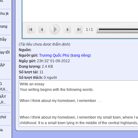
ú.
chu jk
trang
1
/
1
thầy
(
Tài liệu chưa được thẩm định
)
Nguồn:
ạy tốt
Người gửi:
Trương Quốc Phú
(
trang riêng
)
Ngày gửi:
23h:32' 01-09-2012
HẬP
Dung lượng:
2.4 KB
Số lượt tải:
11
Số lượt thích:
0 người
G
Write an essay
I...
Your writing begins with the following words.
HẦY
When I think about my hometown, I remember . . .
...
 chứ
When I think about my hometown, I remember my small town, where I 
childhood. It is a small town lying in the middle of the central highlands
of 500 meters above the sea level and with a population of 50,000. The 
ia
coffee, which is its main industry. The air was always fresh and clean. 