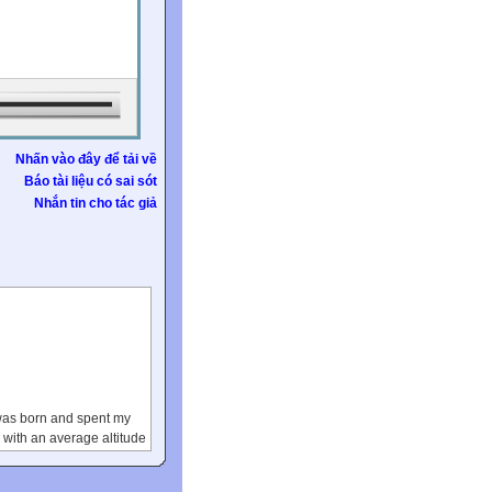
Nhấn vào đây để tải về
Báo tài liệu có sai sót
Nhắn tin cho tác giả
was born and spent my
, with an average altitude
town is famous for its
Every morning, I could