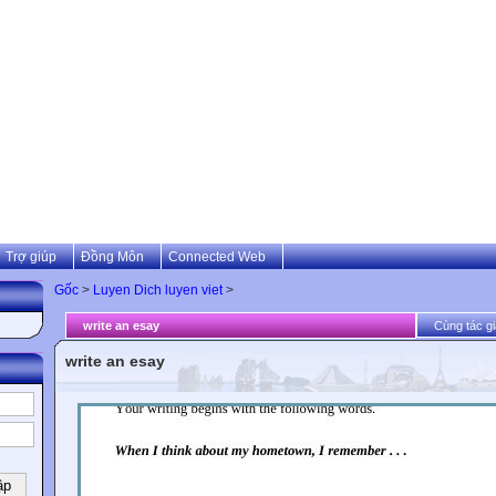
Trợ giúp
Đồng Môn
Connected Web
Gốc
>
Luyen Dich luyen viet
>
write an esay
Cùng tác gi
write an esay