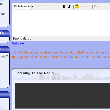
hear birds singing and cock crowing.
ú !
Kích thước font
Today, in the process of unbarnization, the population has been increa
Chúc
living environment is no longer fresh and clean as it was. My hometow
city so the local people are less friendly. They are always busy with the
I wish I were living on those days and enjoying my early life.
YẾN
Đường dẫn
:
p
Gửi ý kiến
N
↓ CHÚ Ý: Bài giảng này
được nén lại dưới dạng RAR và có thể chứa nhi
ế nào?
thị 1 file
trong số đó, đề nghị các thầy cô KIỂM TRA KỸ TRƯỚC KHI NH
Listening To The Radio
VOV1
VOV2
VOV3
VOV5
VOV Player