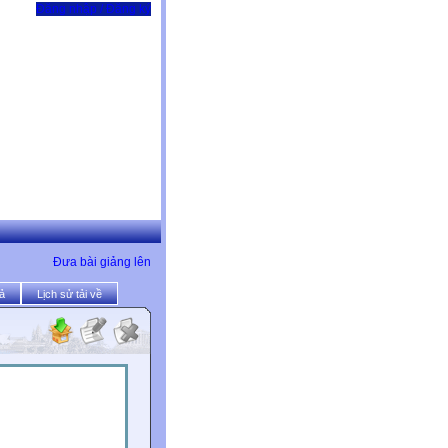
Đăng nhập / Đăng ký
Đưa bài giảng lên
ả
Lịch sử tải về