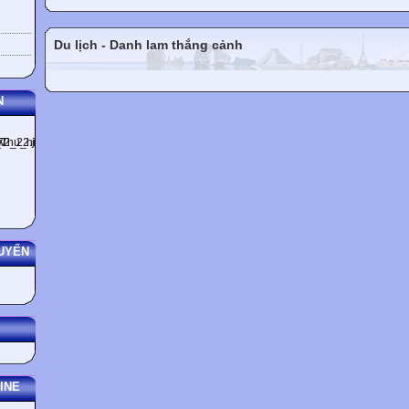
Du lịch - Danh lam thắng cảnh
N
UYẾN
INE