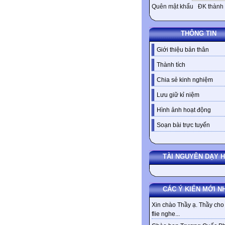
Quên mật khẩu
ĐK thành 
THÔNG TIN
Giới thiệu bản thân
Thành tích
Chia sẻ kinh nghiệm
Lưu giữ kỉ niệm
Hình ảnh hoạt động
Soạn bài trực tuyến
TÀI NGUYÊN DẠY 
CÁC Ý KIẾN MỚI N
Xin chào Thầy ạ. Thầy cho 
flie nghe...