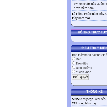
TVM xin chào thầy Quốc Ph
Trước thềm năm...
Lê Hồng Phúc thăm thầy. 
thầy năm mới...
HỖ TRỢ TRỰC TU
ĐIỀU TRA Ý KIẾ
Bạn thấy trang này như th
Đẹp
Đơn điệu
Bình thường
Ý kiến khác
THỐNG KÊ
589582
truy cập (
chi tiết
)
215
trong hôm nay