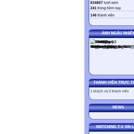
834667
lượt xem
241
trong hôm nay
146
thành viên
ẢNH NGẪU NHIÊ
THÀNH VIÊN TRỰC T
1 khách và 0 thành viên
NEWS
WATCHING T.V ON L