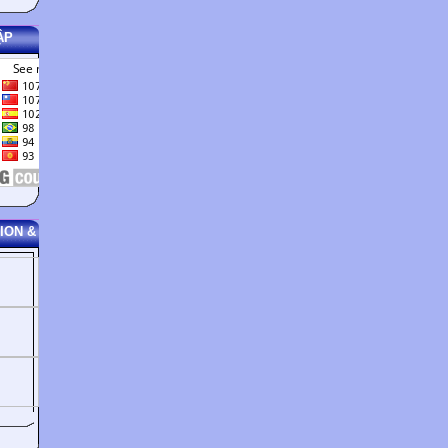
ẬP
ION &