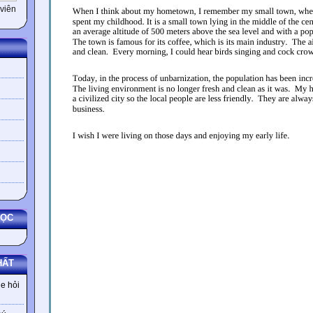
viên
HỌC
HẤT
e hỏi