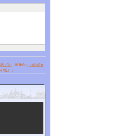
sing by 5 times. The
n has become a civilized
ir business.
ều file
. Hệ thống
chỉ hiển
ẬN XÉT ↓