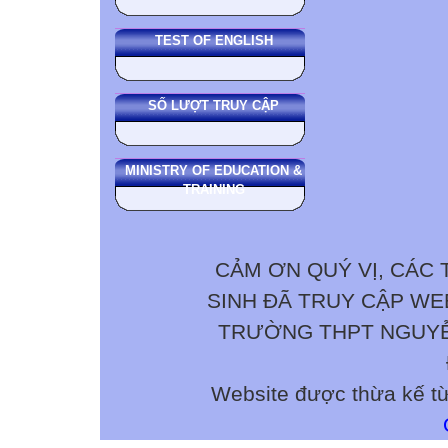
TEST OF ENGLISH
SỐ LƯỢT TRUY CẬP
MINISTRY OF EDUCATION &
TRAINING
CẢM ƠN QUÝ VỊ, CÁC 
SINH ĐÃ TRUY CẬP W
TRƯỜNG THPT NGUYỄN 
Website được thừa kế t