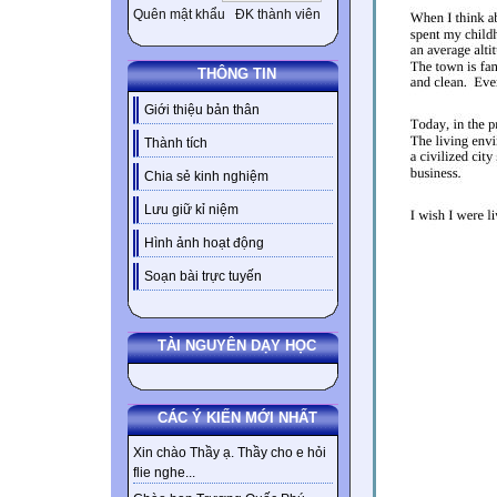
Quên mật khẩu
ĐK thành viên
THÔNG TIN
Giới thiệu bản thân
Thành tích
Chia sẻ kinh nghiệm
Lưu giữ kỉ niệm
Hình ảnh hoạt động
Soạn bài trực tuyến
TÀI NGUYÊN DẠY HỌC
CÁC Ý KIẾN MỚI NHẤT
Xin chào Thầy ạ. Thầy cho e hỏi
flie nghe...