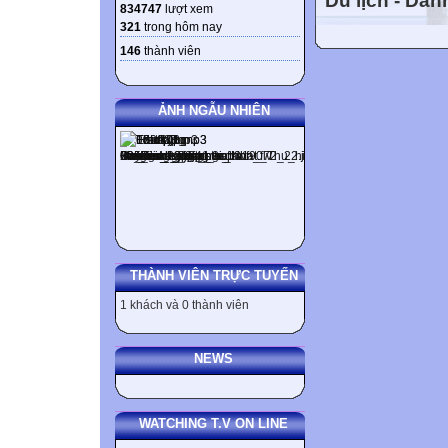
Du lịch - Da
834747
lượt xem
321
trong hôm nay
146
thành viên
ẢNH NGẪU NHIÊN
THÀNH VIÊN TRỰC TUYẾN
1 khách và 0 thành viên
NEWS
WATCHING T.V ON LINE