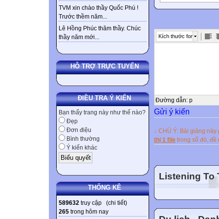
When I think ab
TVM xin chào thầy Quốc Phú !
Trước thềm năm...
was born and spen
Lê Hồng Phúc thăm thầy. Chúc
the central high
Kích thước font
thầy năm mới...
sea level and wit
coffee, which is 
Every morning, I
HỖ TRỢ TRỰC TUYẾN
Today, in the pr
ĐIỀU TRA Ý KIẾN
increasing by 5 
Đường dẫn
:
p
Gửi ý kiến
clean as it was.
Bạn thấy trang này như thế nào?
Đẹp
people are less 
Đơn điệu
↓ CHÚ Ý: Bài giảng này
Bình thường
thị 1 file
trong số đó, đ
I wish I were liv
Ý kiến khác
Listening To
THỐNG KÊ
589632
truy cập (
chi tiết
)
265
trong hôm nay