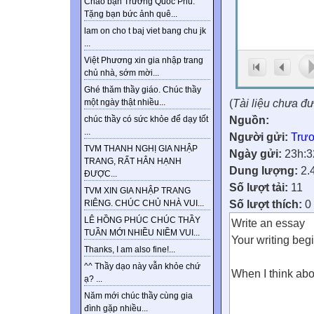
Chào bạn Trương Quốc Phú.
Tặng bạn bức ảnh quê...
lam on cho t baj viet bang chu jk
...
Việt Phương xin gia nhập trang
chủ nhà, sớm mời...
Ghé thăm thầy giáo. Chúc thầy
(
Tài liệu chưa đ
một ngày thật nhiều...
Nguồn:
chúc thầy có sức khỏe để dạy tốt
...
Người gửi:
Trư
TVM THANH NGHỊ GIA NHẬP
Ngày gửi:
23h:3
TRANG, RẤT HÂN HẠNH
Dung lượng:
2.
ĐƯỢC...
Số lượt tải:
11
TVM XIN GIA NHẬP TRANG
Số lượt thích:
0
RIÊNG. CHÚC CHỦ NHÀ VUI...
LÊ HỒNG PHÚC CHÚC THẦY
Write an essay
TUẦN MỚI NHIỀU NIỀM VUI...
Your writing beg
Thanks, I am also fine!...
^^ Thầy dạo này vẫn khỏe chứ
When I think abo
ạ? ...
Năm mới chúc thầy cùng gia
đình gặp nhiều...