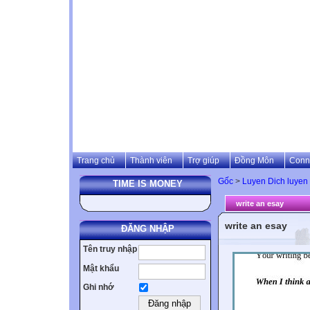
Trang chủ
Thành viên
Trợ giúp
Đồng Môn
Conn
Gốc
>
Luyen Dich luyen 
TIME IS MONEY
write an esay
write an esay
ĐĂNG NHẬP
Tên truy nhập
Mật khẩu
Ghi nhớ