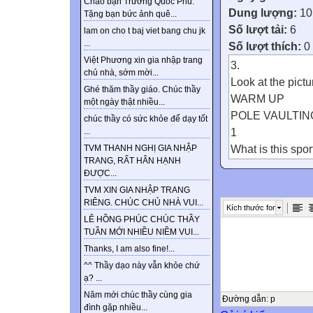
Chào bạn Trương Quốc Phú.
Dung lượng:
10
Tặng bạn bức ảnh quê...
Số lượt tải:
6
lam on cho t baj viet bang chu jk
...
Số lượt thích:
0
Việt Phương xin gia nhập trang
3.
chủ nhà, sớm mời...
Look at the pict
Ghé thăm thầy giáo. Chúc thầy
WARM UP
một ngày thật nhiều...
POLE VAULTIN
chúc thầy có sức khỏe để dạy tốt
1
...
What is this spor
TVM THANH NGHỊ GIA NHẬP
TRANG, RẤT HÂN HẠNH
WOMEN’S FOO
ĐƯỢC...
2
TVM XIN GIA NHẬP TRANG
What is this spor
RIÊNG. CHÚC CHỦ NHÀ VUI...
Kích thước font
POLE VAULTIN
LÊ HỒNG PHÚC CHÚC THẦY
Can you guess 
TUẦN MỚI NHIỀU NIỀM VUI...
1. He comes fr
Thanks, I am also fine!...
Thailand B. My
^^ Thầy dạo này vẫn khỏe chứ
ạ? ...
C. Malaysia D. 
Năm mới chúc thầy cùng gia
What was his re
Đường dẫn
:
p
đình gặp nhiều...