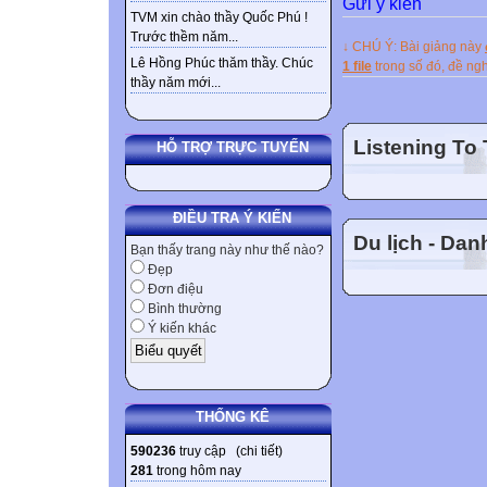
Gửi ý kiến
2. His record w
TVM xin chào thầy Quốc Phú !
4.50 m B. 4.80 
Trước thềm năm...
↓ CHÚ Ý: Bài giảng này
C. 5.10 m D. 5.4
Lê Hồng Phúc thăm thầy. Chúc
1 file
trong số đó, đề n
VIETNAM’S W
thầy năm mới...
3
What team is thi
Listening To
HỖ TRỢ TRỰC TUYẾN
I. BEFORE YOU
Discuss the ques
ĐIỀU TRA Ý KIẾN
1
Du lịch - Da
Bạn thấy trang này như thế nào?
THE 22nd SEA
Đẹp
Đơn điệu
UNIT 13
Bình thường
LESSON: LIST
Ý kiến khác
I.BEFORE LIS
Discuss the foll
1. Do you like p
THỐNG KÊ
2. Can you gues
team did after 
590236
truy cập (
chi tiết
)
281
trong hôm nay
Listen and repea