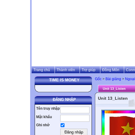
Trang chủ
Thành viên
Trợ giúp
Đồng Môn
Conn
Gốc
>
Bài giảng
>
Ngoại
TIME IS MONEY
Unit 13_Listen
Unit 13_Listen
ĐĂNG NHẬP
Tên truy nhập
Mật khẩu
Ghi nhớ