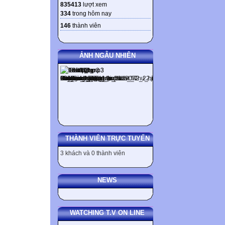
835413
lượt xem
order you hear.
334
trong hôm nay
* milkmaid
146
thành viên
* tempting
* employee
* proposal
ẢNH NGẪU NHIÊN
* deal
* odd
* clear
1. Odd (adj)
2. tempting (adj)
3. deal (n)
THÀNH VIÊN TRỰC TUYẾN
4. proposal (n)
6. Clear (v)
3 khách và 0 thành viên
7. employee (n)
5. milkmaid (n)
NEWS
* podium
8. podium (n)
2
WATCHING T.V ON LINE
strange or unusu