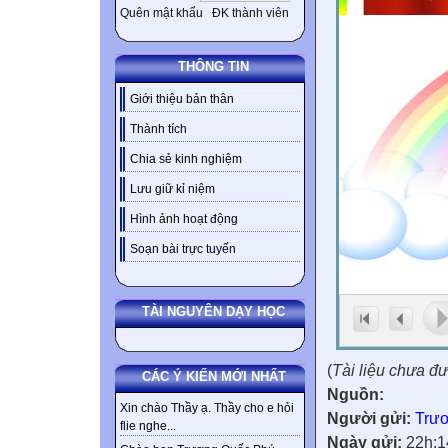
Quên mật khẩu
ĐK thành viên
THÔNG TIN
Giới thiệu bản thân
Thành tích
Chia sẻ kinh nghiệm
Lưu giữ kỉ niệm
Hình ảnh hoạt động
Soạn bài trực tuyến
TÀI NGUYÊN DẠY HỌC
(
Tài liệu chưa đ
CÁC Ý KIẾN MỚI NHẤT
Nguồn:
Xin chào Thầy ạ. Thầy cho e hỏi
Người gửi:
Trư
flie nghe...
Ngày gửi:
22h:1