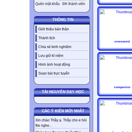
Quên mật khẩu
ĐK thành viên
THÔNG TIN
Giới thiệu bản thân
Thành tích
crossword
Chia sẻ kinh nghiệm
Lưu giữ kỉ niệm
Hình ảnh hoạt động
Soạn bài trực tuyến
comparisio
TÀI NGUYÊN DẠY HỌC
CÁC Ý KIẾN MỚI NHẤT
Xin chào Thầy ạ. Thầy cho e hỏi
flie nghe...