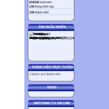
834242
lượt xem
136
trong hôm nay
146
thành viên
ẢNH NGẪU NHIÊN
THÀNH VIÊN TRỰC TUYẾN
1 khách và 0 thành viên
NEWS
WATCHING T.V ON LINE