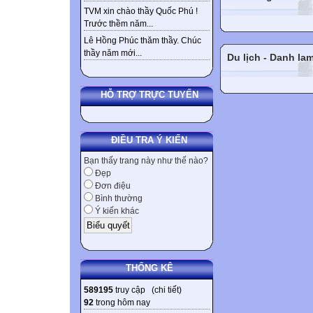
TVM xin chào thầy Quốc Phú !
Trước thềm năm...
Lê Hồng Phúc thăm thầy. Chúc
thầy năm mới...
Du lịch - Danh la
HỖ TRỢ TRỰC TUYẾN
ĐIỀU TRA Ý KIẾN
Bạn thấy trang này như thế nào?
Đẹp
Đơn điệu
Bình thường
Ý kiến khác
THỐNG KÊ
589195
truy cập (
chi tiết
)
92
trong hôm nay