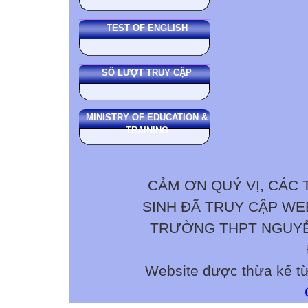
TEST OF ENGLISH
SỐ LƯỢT TRUY CẬP
MINISTRY OF EDUCATION &
TRAINING
CẢM ƠN QUÝ VỊ, CÁC 
SINH ĐÃ TRUY CẬP W
TRƯỜNG THPT NGUYỄN 
Website được thừa kế t