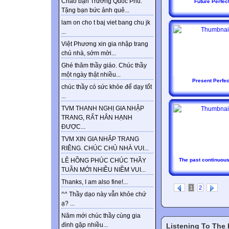
Chào bạn Trương Quốc Phú.
Future Perfec
Tặng bạn bức ảnh quê...
lam on cho t baj viet bang chu jk
...
Việt Phương xin gia nhập trang
chủ nhà, sớm mời...
Ghé thăm thầy giáo. Chúc thầy
một ngày thật nhiều...
Present Perfec
chúc thầy có sức khỏe để dạy tốt
...
TVM THANH NGHỊ GIA NHẬP
TRANG, RẤT HÂN HẠNH
ĐƯỢC...
TVM XIN GIA NHẬP TRANG
RIÊNG. CHÚC CHỦ NHÀ VUI...
The past continuous
LÊ HỒNG PHÚC CHÚC THẦY
TUẦN MỚI NHIỀU NIỀM VUI...
Thanks, I am also fine!...
1
2
^^ Thầy dạo này vẫn khỏe chứ
ạ? ...
Năm mới chúc thầy cùng gia
đình gặp nhiều...
Listening To The