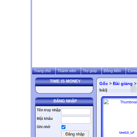
Trang chủ
Thành viên
Trợ giúp
Đồng Môn
Conn
TIME IS MONEY
Gốc
>
Bài giảng
bài)
ĐĂNG NHẬP
Tên truy nhập
Mật khẩu
Ghi nhớ
Unit13_LF