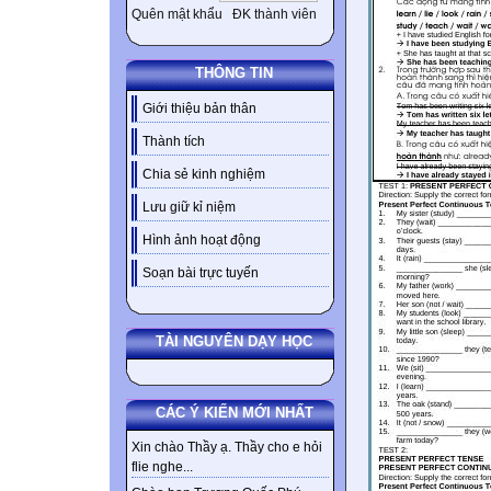
Quên mật khẩu
ĐK thành viên
THÔNG TIN
Giới thiệu bản thân
Thành tích
Chia sẻ kinh nghiệm
Lưu giữ kỉ niệm
Hình ảnh hoạt động
Soạn bài trực tuyến
TÀI NGUYÊN DẠY HỌC
CÁC Ý KIẾN MỚI NHẤT
Xin chào Thầy ạ. Thầy cho e hỏi
flie nghe...