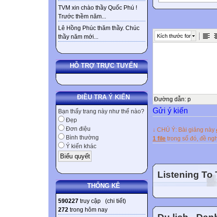
Affirmative : Sub
TVM xin chào thầy Quốc Phú !
Trước thềm năm...
Negative : Sub +
Lê Hồng Phúc thăm thầy. Chúc
Interrogative : H
Kích thước font
thầy năm mới...



HỖ TRỢ TRỰC TUYẾN
USE:
Thì hiện tại hoà
ĐIỀU TRA Ý KIẾN
tại hoàn thành. T
Đường dẫn
:
p
Gửi ý kiến
mang tính tiếp di
Bạn thấy trang này như thế nào?
Đẹp
tại hoàn thành t
Đơn điệu
↓ CHÚ Ý: Bài giảng này
hope / learn / lie 
Bình thường
1 file
trong số đó, đề n
/ wait / want / w
Ý kiến khác
studying English 
She has been tea
Listening To
Trong trường hợp
THỐNG KÊ
thì hiện tại hoàn
590227
truy cập (
chi tiết
)
Trong câu có xuấ
272
trong hôm nay
written six lett