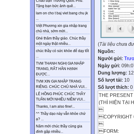
Chào bạn Trương Quốc Phú.
Tặng bạn bức ảnh quê...
lam on cho t baj viet bang chu jk
...
Việt Phương xin gia nhập trang
chủ nhà, sớm mời...
Ghé thăm thầy giáo. Chúc thầy
(
Tài liệu chưa đ
một ngày thật nhiều...
Nguồn:
chúc thầy có sức khỏe để dạy tốt
...
Người gửi:
Trư
TVM THANH NGHỊ GIA NHẬP
Ngày gửi:
09h:0
TRANG, RẤT HÂN HẠNH
Dung lượng:
12
ĐƯỢC...
Số lượt tải:
10
TVM XIN GIA NHẬP TRANG
Số lượt thích:
0
RIÊNG. CHÚC CHỦ NHÀ VUI...
LÊ HỒNG PHÚC CHÚC THẦY
THE PRESENT
TUẦN MỚI NHIỀU NIỀM VUI...
(THÌ HIỆN TẠI
Thanks, I am also fine!...

^^ Thầy dạo này vẫn khỏe chứ
COPYRIGHT 
ạ? ...

Năm mới chúc thầy cùng gia
FORM:
đình gặp nhiều...