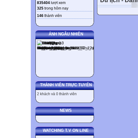
Du lịch - Da
835404
lượt xem
My teacher has t
325
trong hôm nay
một số trạng từ 
146
thành viên
already been stay

ẢNH NGẪU NHIÊN
TEST 1: PR
Direction: Supply
Present Perfect
My sister (stud
They (wait) ____
Their guests (st
It (rain) ______
THÀNH VIÊN TRỰC TUYẾN
______________
2 khách và 0 thành viên
morning?
My father (work
Her son (not / w
NEWS
My students (lo
the school library
WATCHING T.V ON LINE
My little son (s