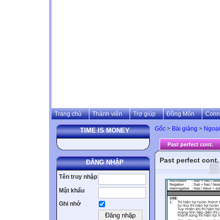
Trang chủ
Thành viên
Trợ giúp
Đồng Môn
Conn
Gốc
>
Bài giảng
>
Ngoại
TIME IS MONEY
Past perfect cont.
Past perfect cont.
ĐĂNG NHẬP
Tên truy nhập
Mật khẩu
Ghi nhớ