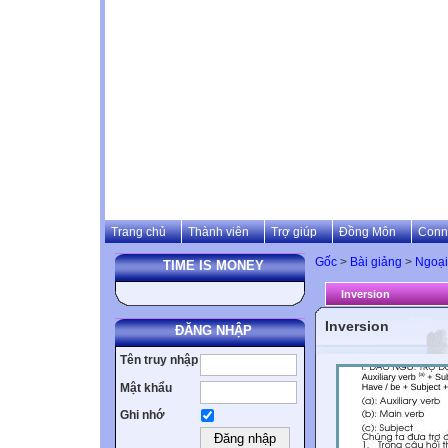
Trang chủ
Thành viên
Trợ giúp
Đồng Môn
Conn
Gốc
>
Bài giảng
>
Ngoại
TIME IS MONEY
Inversion
Inversion
ĐĂNG NHẬP
Tên truy nhập
Mật khẩu
Ghi nhớ