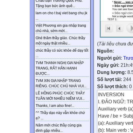
Chào bạn Trương Quốc Phú.
Tặng bạn bức ảnh quê...
lam on cho t baj viet bang chu jk
...
Việt Phương xin gia nhập trang
chủ nhà, sớm mời...
Ghé thăm thầy giáo. Chúc thầy
(
Tài liệu chưa đ
một ngày thật nhiều...
Nguồn:
chúc thầy có sức khỏe để dạy tốt
...
Người gửi:
Trư
TVM THANH NGHỊ GIA NHẬP
Ngày gửi:
21h:4
TRANG, RẤT HÂN HẠNH
Dung lượng:
8.
ĐƯỢC...
Số lượt tải:
244
TVM XIN GIA NHẬP TRANG
Số lượt thích:
0
RIÊNG. CHÚC CHỦ NHÀ VUI...
LÊ HỒNG PHÚC CHÚC THẦY
INVERSION
TUẦN MỚI NHIỀU NIỀM VUI...
I. ĐẢO NGỮ: 
Thanks, I am also fine!...
Auxiliary verb (a
^^ Thầy dạo này vẫn khỏe chứ
Have / be + Subj
ạ? ...
(a): Auxiliary ver
Năm mới chúc thầy cùng gia
(b): Main verb : 
đình gặp nhiều...