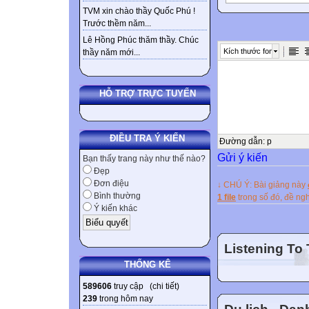
(c): Subject : Sub
TVM xin chào thầy Quốc Phú !
Trước thềm năm...
Chúng ta đưa trợ
Lê Hồng Phúc thăm thầy. Chúc
cấu trúc khác nh
Kích thước font
thầy năm mới...
Trong câu hỏi 
mother and fathe
điều này không tồ
HỖ TRỢ TRỰC TUYẾN
I wondered what 
Trong câu cảm 
ĐIỀU TRA Ý KIẾN
hay xuất hiện nh
Đường dẫn
:
p
Gửi ý kiến
got lovely eyes?
Bạn thấy trang này như thế nào?
Đẹp
Với MAY: May đi
Đơn điệu
↓ CHÚ Ý: Bài giảng này
come true? May h
Bình thường
1 file
trong số đó, đề n
Trong cấu trúc đ
Ý kiến khác
Nor thường gặp tr
Auxiliary verb +
Listening To
good time at the 
THỐNG KÊ
student nor is sh
589606
truy cập (
chi tiết
)
Sau những trạng
239
trong hôm nay
chế: Nếu sau mộ