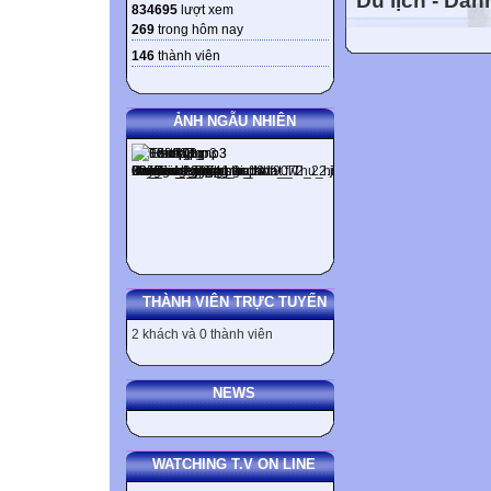
Du lịch - Da
834695
lượt xem
câu thì thường đ
269
trong hôm nay
như vậy thường b
146
thành viên
cheques under a
cash cheques. T
ẢNH NGẪU NHIÊN
At no time was t
receive her lette
until Peter fully
letter. Not unti
ngữ còn xuất hiệ
ở đấu câu sau: Ha
sooner … than …,
THÀNH VIÊN TRỰC TUYẾN
only in this way,
2 khách và 0 thành viên
Subject + Verb + 
started out for C
than it started t
NEWS
had I arrived wh
remarkable creat
WATCHING T.V ON LINE
He little realize