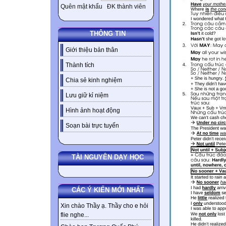
Quên mật khẩu
ĐK thành viên
THÔNG TIN
Giới thiệu bản thân
Thành tích
Chia sẻ kinh nghiệm
Lưu giữ kỉ niệm
Hình ảnh hoạt động
Soạn bài trực tuyến
TÀI NGUYÊN DẠY HỌC
CÁC Ý KIẾN MỚI NHẤT
Xin chào Thầy ạ. Thầy cho e hỏi
flie nghe...