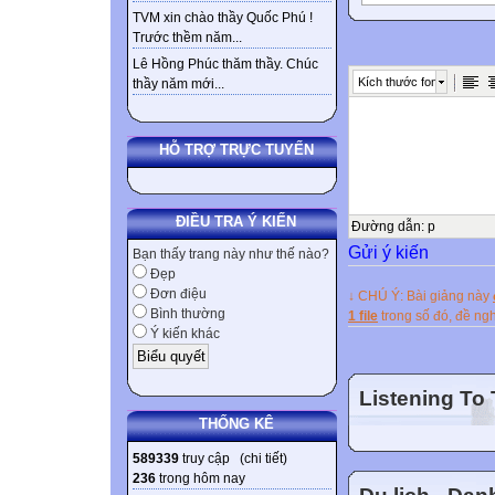

TVM xin chào thầy Quốc Phú !
Trước thềm năm...
Thì tương lai 
Lê Hồng Phúc thăm thầy. Chúc
Will / Shall + bar
Kích thước font
thầy năm mới...
Affirmative : Subj
Negative : Subject
Interrogative : Wi
HỖ TRỢ TRỰC TUYẾN
Note:
Bare infinitive:
ĐIỀU TRA Ý KIẾN
Will not ( won’t s
Đường dẫn
:
p
Gửi ý kiến
Như thông thường
Bạn thấy trang này như thế nào?
Đẹp
thứ sau:
Đơn điệu
↓ CHÚ Ý: Bài giảng này
Shall đi với ngôi
Bình thường
1 file
trong số đó, đề n
arrives. + We sh
Ý kiến khác
Trong khi đó Will
test in ten minut
Listening To
plant some flowe
THỐNG KÊ
term. + Mary and
589339
truy cập (
chi tiết
)
CHÚ Ý: Tuy nhiên
236
trong hôm nay
ngôi thứ. Ngoại 