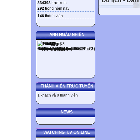
Du lịch - Da
834398
lượt xem
dùng đặc biệt. (
292
trong hôm nay

146
thành viên
CÁCH SỬ D

ẢNH NGẪU NHIÊN
Thì tương lai 
hành động trong
hành động đó sẽ 
sự suy đoán sau: 
rằng believe : t
rằng know : biết
khoăn rằng + I am
THÀNH VIÊN TRỰC TUYẾN
meeting. + They e
1 khách và 0 thành viên
airport on time.
or not. + Peter be
mean man to my b
NEWS
Thì tương lai đơ
mai the day afte
WATCHING T.V ON LINE
weekend : cuối tu