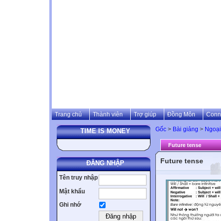
Trang chủ
Thành viên
Trợ giúp
Đồng Môn
Conn
Gốc
>
Bài giảng
>
Ngoại
TIME IS MONEY
Future tense
Future tense
ĐĂNG NHẬP
Tên truy nhập
Mật khẩu
Ghi nhớ