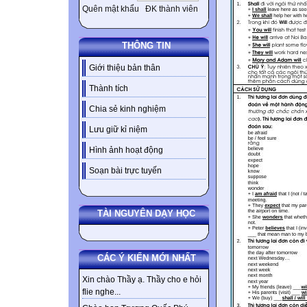
Quên mật khẩu
ĐK thành viên
THÔNG TIN
Giới thiệu bản thân
Thành tích
Chia sẻ kinh nghiệm
Lưu giữ kỉ niệm
Hình ảnh hoạt động
Soạn bài trực tuyến
TÀI NGUYÊN DẠY HỌC
CÁC Ý KIẾN MỚI NHẤT
Xin chào Thầy ạ. Thầy cho e hỏi
flie nghe...