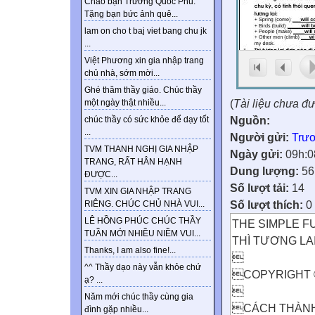
Chào bạn Trương Quốc Phú.
Tặng bạn bức ảnh quê...
lam on cho t baj viet bang chu jk
...
Việt Phương xin gia nhập trang
chủ nhà, sớm mời...
Ghé thăm thầy giáo. Chúc thầy
(
Tài liệu chưa đ
một ngày thật nhiều...
Nguồn:
chúc thầy có sức khỏe để dạy tốt
...
Người gửi:
Trư
TVM THANH NGHỊ GIA NHẬP
Ngày gửi:
09h:0
TRANG, RẤT HÂN HẠNH
Dung lượng:
56
ĐƯỢC...
Số lượt tải:
14
TVM XIN GIA NHẬP TRANG
Số lượt thích:
0
RIÊNG. CHÚC CHỦ NHÀ VUI...
LÊ HỒNG PHÚC CHÚC THẦY
THE SIMPLE F
TUẦN MỚI NHIỀU NIỀM VUI...
THÌ TƯƠNG LA
Thanks, I am also fine!...

^^ Thầy dạo này vẫn khỏe chứ
COPYRIGHT 
ạ? ...

Năm mới chúc thầy cùng gia
CÁCH THÀNH
đình gặp nhiều...