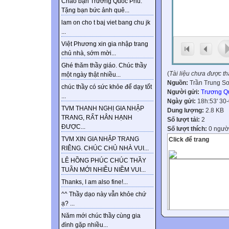
Chào bạn Trương Quốc Phú.
Tặng bạn bức ảnh quê...
lam on cho t baj viet bang chu jk
...
Việt Phương xin gia nhập trang
chủ nhà, sớm mời...
Ghé thăm thầy giáo. Chúc thầy
(
Tài liệu chưa được t
một ngày thật nhiều...
Nguồn:
Trần Trung S
chúc thầy có sức khỏe để dạy tốt
Người gửi:
Trương Q
...
Ngày gửi:
18h:53' 30
TVM THANH NGHỊ GIA NHẬP
Dung lượng:
2.8 KB
TRANG, RẤT HÂN HẠNH
Số lượt tải:
2
ĐƯỢC...
Số lượt thích:
0 ngườ
TVM XIN GIA NHẬP TRANG
Click để trang
RIÊNG. CHÚC CHỦ NHÀ VUI...
LÊ HỒNG PHÚC CHÚC THẦY
TUẦN MỚI NHIỀU NIỀM VUI...
Thanks, I am also fine!...
^^ Thầy dạo này vẫn khỏe chứ
ạ? ...
Năm mới chúc thầy cùng gia
đình gặp nhiều...