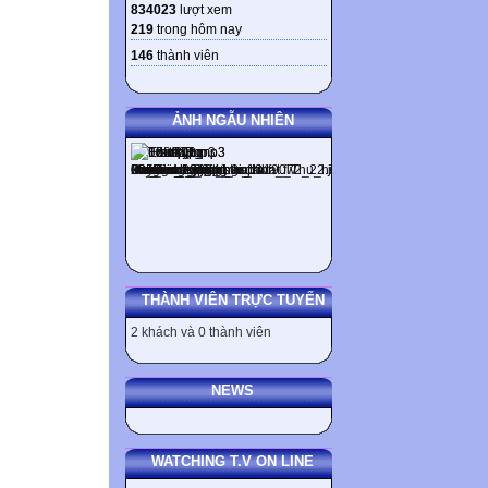
834023
lượt xem
Du lịch - Danh lam thắng
219
trong hôm nay
146
thành viên
ẢNH NGẪU NHIÊN
CẢM ƠN QUÝ VỊ
Website được th
THÀNH VIÊN TRỰC TUYẾN
2 khách và 0 thành viên
NEWS
WATCHING T.V ON LINE