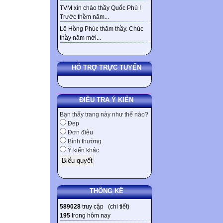
TVM xin chào thầy Quốc Phú !
CÁC THÀNH VIấN TR
Trước thềm năm...
Lê Hồng Phúc thăm thầy. Chúc
thầy năm mới...
Kích thước font
HỖ TRỢ TRỰC TUYẾN
ĐIỀU TRA Ý KIẾN
Đường dẫn
:
p
Bạn thấy trang này như thế nào?
Gửi ý kiến
Đẹp
Đơn điệu
Bình thường
↓ CHÚ Ý: Bài giảng n
Ý kiến khác
THỐNG KÊ
Listening To The Radio
589028
truy cập (
chi tiết
)
195
trong hôm nay