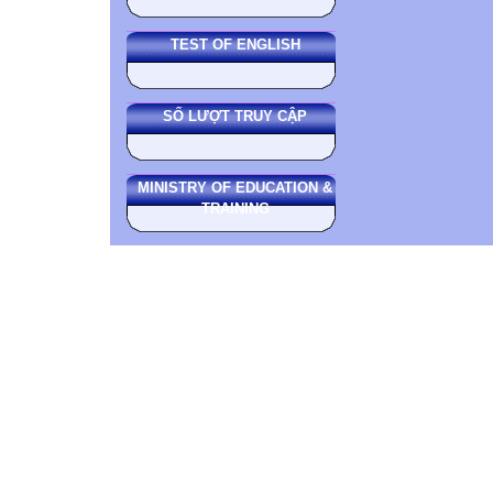
TEST OF ENGLISH
SỐ LƯỢT TRUY CẬP
MINISTRY OF EDUCATION &
TRAINING