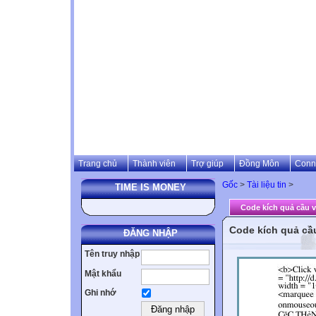
Trang chủ
Thành viên
Trợ giúp
Đồng Môn
Conn
Gốc
>
Tài liệu tin
>
TIME IS MONEY
Code kích quả cầu 
Code kích quả cầ
ĐĂNG NHẬP
Tên truy nhập
Mật khẩu
Ghi nhớ