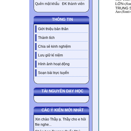
Quên mật khẩu
ĐK thành viên
THÔNG TIN
Giới thiệu bản thân
Thành tích
Chia sẻ kinh nghiệm
Lưu giữ kỉ niệm
Hình ảnh hoạt động
Soạn bài trực tuyến
TÀI NGUYÊN DẠY HỌC
CÁC Ý KIẾN MỚI NHẤT
Xin chào Thầy ạ. Thầy cho e hỏi
flie nghe...