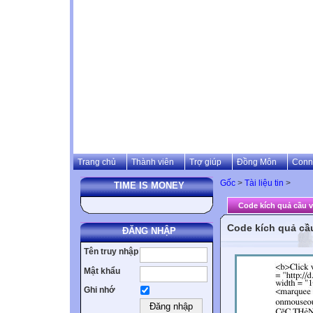
Trang chủ
Thành viên
Trợ giúp
Đồng Môn
Conn
Gốc
>
Tài liệu tin
>
TIME IS MONEY
Code kích quả cầu 
Code kích quả cầ
ĐĂNG NHẬP
Tên truy nhập
Mật khẩu
Ghi nhớ