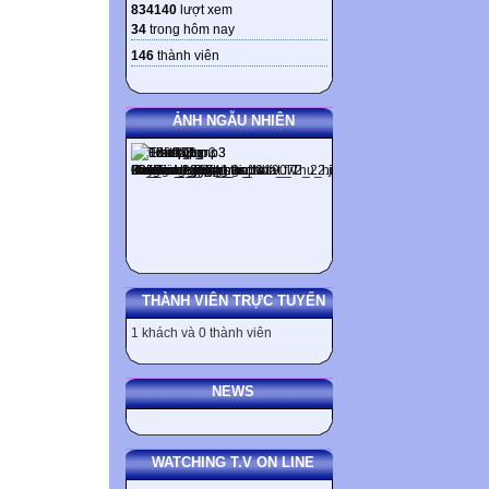
834140
lượt xem
Du lịch - Dan
34
trong hôm nay
146
thành viên
ẢNH NGẪU NHIÊN
W
THÀNH VIÊN TRỰC TUYẾN
1 khách và 0 thành viên
NEWS
WATCHING T.V ON LINE