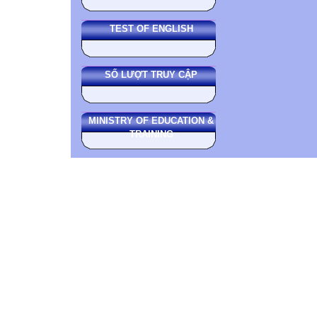
TEST OF ENGLISH
SỐ LƯỢT TRUY CẬP
MINISTRY OF EDUCATION &
TRAINING