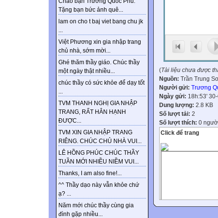
Chào bạn Trương Quốc Phú.
Tặng bạn bức ảnh quê...
lam on cho t baj viet bang chu jk
...
Việt Phương xin gia nhập trang
chủ nhà, sớm mời...
Ghé thăm thầy giáo. Chúc thầy
(
Tài liệu chưa được t
một ngày thật nhiều...
Nguồn:
Trần Trung S
chúc thầy có sức khỏe để dạy tốt
Người gửi:
Trương Q
...
Ngày gửi:
18h:53' 30
TVM THANH NGHỊ GIA NHẬP
Dung lượng:
2.8 KB
TRANG, RẤT HÂN HẠNH
Số lượt tải:
2
ĐƯỢC...
Số lượt thích:
0 ngườ
TVM XIN GIA NHẬP TRANG
Click để trang
RIÊNG. CHÚC CHỦ NHÀ VUI...
LÊ HỒNG PHÚC CHÚC THẦY
TUẦN MỚI NHIỀU NIỀM VUI...
Thanks, I am also fine!...
^^ Thầy dạo này vẫn khỏe chứ
ạ? ...
Năm mới chúc thầy cùng gia
đình gặp nhiều...