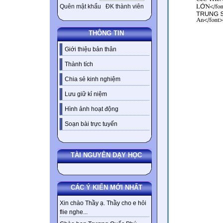
Quên mật khẩu
ĐK thành viên
THÔNG TIN
Giới thiệu bản thân
Thành tích
Chia sẻ kinh nghiệm
Lưu giữ kỉ niệm
Hình ảnh hoạt động
Soạn bài trực tuyến
TÀI NGUYÊN DẠY HỌC
CÁC Ý KIẾN MỚI NHẤT
Xin chào Thầy ạ. Thầy cho e hỏi
flie nghe...