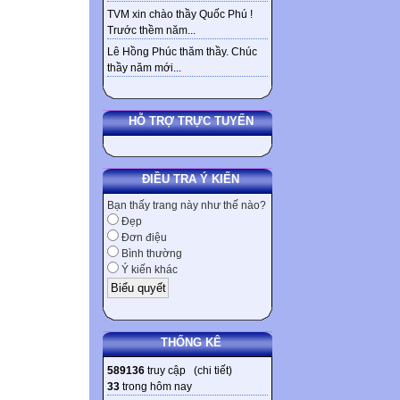
TVM xin chào thầy Quốc Phú !
CÁC THÀNH
Trước thềm năm...
Lê Hồng Phúc thăm thầy. Chúc
thầy năm mới...
Kích thước font
HỖ TRỢ TRỰC TUYẾN
ĐIỀU TRA Ý KIẾN
Đường dẫn
:
p
Bạn thấy trang này như thế nào?
Gửi ý kiến
Đẹp
Đơn điệu
Bình thường
↓ CHÚ Ý: Bà
Ý kiến khác
THỐNG KÊ
Listening To 
589136
truy cập (
chi tiết
)
33
trong hôm nay