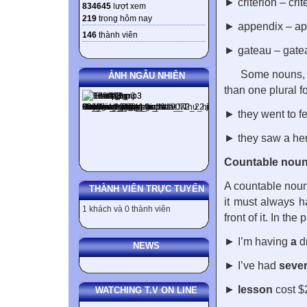
► criterion – crit
834645
lượt xem
219
trong hôm nay
► appendix – a
146
thành viên
► gateau – gate
Some nouns, e
ẢNH NGẪU NHIÊN
than one plural f
► they went to f
► they saw a her
Countable nou
A countable noun 
THÀNH VIÊN TRỰC TUYẾN
it must always 
1 khách và 0 thành viên
front of it. In th
► I’m having
a
d
NEWS
► I’ve had
sever
►
lesson
cost $
WATCHING T.V ON LINE