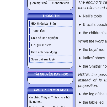
The ending ‘s ca
Quên mật khẩu
ĐK thành viên
most often used 
► Neil’s tools
THÔNG TIN
Giới thiệu bản thân
► Brazil’s beac
Thành tích
► the children’s 
Chia sẻ kinh nghiệm
When the word al
Lưu giữ kỉ niệm
► the boys’ roo
Hình ảnh hoạt động
► ladies’ shoes
Soạn bài trực tuyến
► the Smiths’ h
NOTE: the posse
TÀI NGUYÊN DẠY HỌC
Instead of is 
preposition:
CÁC Ý KIẾN MỚI NHẤT
► the leg of the 
Xin chào Thầy ạ. Thầy cho e hỏi
flie nghe...
► the table leg