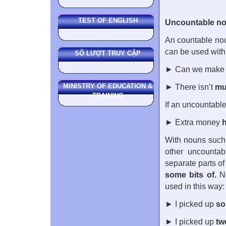
TEST OF ENGLISH
Uncountable n
An countable noun
can be used with 
SỐ LƯỢT TRUY CẬP
► Can we mak
MINISTRY OF EDUCATION &
► There isn’t
mu
TRAINING
If an uncountable 
► Extra money
With nouns suc
other uncountab
separate parts of
some bits of.
No
used in this way:
► I picked up
so
► I picked up
tw