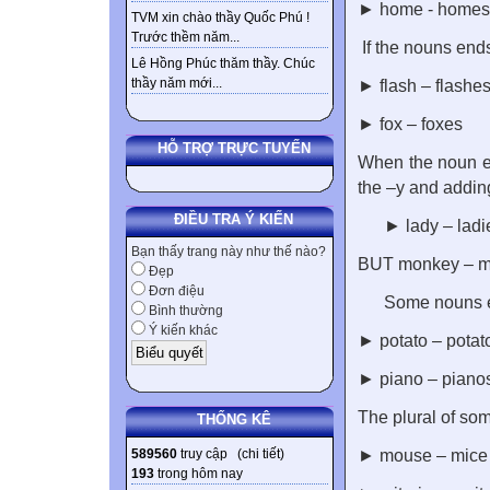
► home - homes
TVM xin chào thầy Quốc Phú !
Trước thềm năm...
If the nouns ends
Lê Hồng Phúc thăm thầy. Chúc
thầy năm mới...
► flash – flashe
► fox – foxes
HỖ TRỢ TRỰC TUYẾN
When the noun e
the –y and addin
ĐIỀU TRA Ý KIẾN
► lady – ladi
Bạn thấy trang này như thế nào?
BUT monkey – 
Đẹp
Đơn điệu
Some nouns e
Bình thường
Ý kiến khác
► potato – potat
► piano – piano
The plural of som
THỐNG KÊ
589560
truy cập (
chi tiết
)
► mouse – mice
193
trong hôm nay