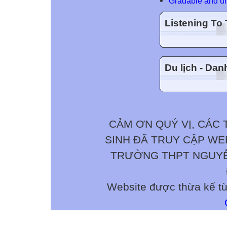
Gradable and un
Listening To
Du lịch - Da
CẢM ƠN QUÝ VỊ, CÁC 
SINH ĐÃ TRUY CẬP W
TRƯỜNG THPT NGUYỄN 
Website được thừa kế t