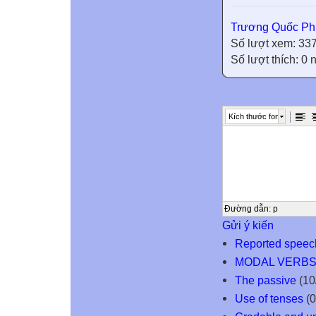
Trương Quốc Ph
Số lượt xem: 33
Số lượt thích: 0
Kích thước font
Đường dẫn
:
p
Gửi ý kiến
Reported speec
MODAL VERB
The passive
(10
Use of tenses
(0