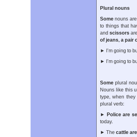
Plural nouns
Some
nouns are 
to things that h
and
scissors
are
of jeans, a pair 
► I’m going to b
► I’m going to b
Some
plural no
Nouns like this u
type, when they 
plural verb:
►
Police are s
today.
► The
cattle ar