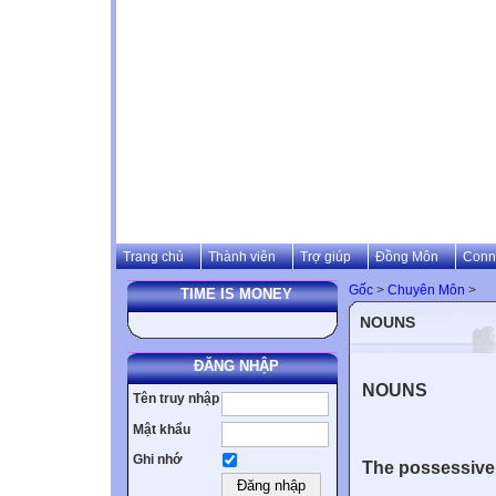
Trang chủ
Thành viên
Trợ giúp
Đồng Môn
Conn
Gốc
>
Chuyên Môn
>
TIME IS MONEY
NOUNS
ĐĂNG NHẬP
NOUNS
Tên truy nhập
Mật khẩu
Ghi nhớ
The possessive