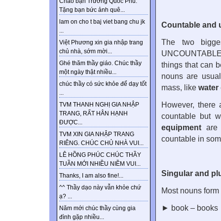
Chào bạn Trương Quốc Phú.
Tặng bạn bức ảnh quê...
lam on cho t baj viet bang chu jk
Countable and 
...
The two bigg
Việt Phương xin gia nhập trang
chủ nhà, sớm mời...
UNCOUNTABLE N
Ghé thăm thầy giáo. Chúc thầy
things that can 
một ngày thật nhiều...
nouns are usuall
chúc thầy có sức khỏe để dạy tốt
mass, like
water
...
However, there 
TVM THANH NGHỊ GIA NHẬP
TRANG, RẤT HÂN HẠNH
countable but w
ĐƯỢC...
equipment
are 
TVM XIN GIA NHẬP TRANG
countable in som
RIÊNG. CHÚC CHỦ NHÀ VUI...
LÊ HỒNG PHÚC CHÚC THẦY
TUẦN MỚI NHIỀU NIỀM VUI...
Singular and pl
Thanks, I am also fine!...
^^ Thầy dạo này vẫn khỏe chứ
Most nouns form t
ạ? ...
► book – books
Năm mới chúc thầy cùng gia
đình gặp nhiều...