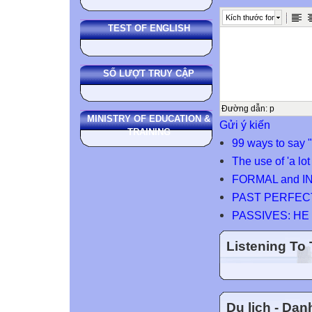
Kích thước font
TEST OF ENGLISH
SỐ LƯỢT TRUY CẬP
Đường dẫn
:
p
MINISTRY OF EDUCATION &
Gửi ý kiến
TRAINING
99 ways to say 
The use of 'a lot
FORMAL and 
PAST PERFECT (
PASSIVES: HE 
Listening To
Du lịch - Da