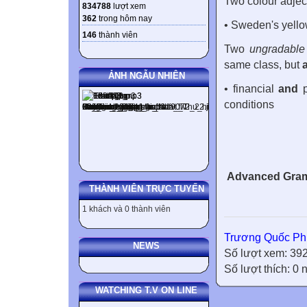
Two colour adje
834788
lượt xem
362
trong hôm nay
• Sweden's yell
146
thành viên
Two
ungradable
same class, but
ẢNH NGẪU NHIÊN
• financial
and
p
conditions
Advanced Gram
THÀNH VIÊN TRỰC TUYẾN
1 khách và 0 thành viên
Trương Quốc Ph
NEWS
Số lượt xem: 39
Số lượt thích: 0
WATCHING T.V ON LINE