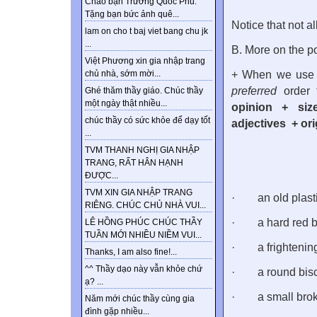
Chào bạn Trương Quốc Phú.
Tặng bạn bức ảnh quê...
Notice that not a
lam on cho t baj viet bang chu jk
...
B. More on the po
Việt Phương xin gia nhập trang
+ When we use m
chủ nhà, sớm mời...
preferred
order f
Ghé thăm thầy giáo. Chúc thầy
một ngày thật nhiều...
opinion + size
chúc thầy có sức khỏe để dạy tốt
adjectives
+ or
...
TVM THANH NGHỊ GIA NHẬP
TRANG, RẤT HÂN HẠNH
ĐƯỢC...
TVM XIN GIA NHẬP TRANG
·
an old plast
RIÊNG. CHÚC CHỦ NHÀ VUI...
·
a hard red b
LÊ HỒNG PHÚC CHÚC THẦY
TUẦN MỚI NHIỀU NIỀM VUI...
·
a frighteni
Thanks, I am also fine!...
^^ Thầy dạo này vẫn khỏe chứ
·
a round bisc
ạ? ...
·
a small bro
Năm mới chúc thầy cùng gia
đình gặp nhiều...