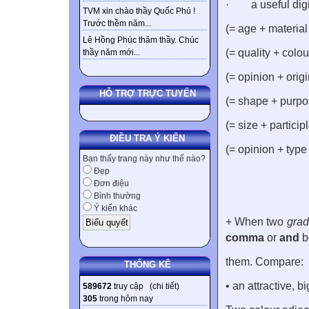
·
a useful dig
TVM xin chào thầy Quốc Phú !
Trước thềm năm...
(= age + material
Lê Hồng Phúc thăm thầy. Chúc
(= quality + colo
thầy năm mới...
(= opinion + orig
HỖ TRỢ TRỰC TUYẾN
(= shape + purp
(= size + particip
ĐIỀU TRA Ý KIẾN
(= opinion + typ
Bạn thấy trang này như thế nào?
Đẹp
Đơn điệu
Bình thường
Ý kiến khác
+ When two
grad
comma
or
and
b
them. Compare:
THỐNG KÊ
• an attractive, 
589672
truy cập (
chi tiết
)
305
trong hôm nay