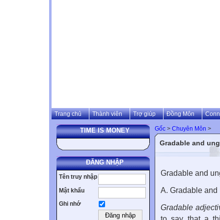
Trang chủ
Thành viên
Trợ giúp
Đồng Môn
Conn
Gốc
>
Chuyên Môn
>
TIME IS MONEY
Gradable and ungr
ĐĂNG NHẬP
Gradable and un
Tên truy nhập
A. Gradable and 
Mật khẩu
Ghi nhớ
Gradable adjecti
to say that a th