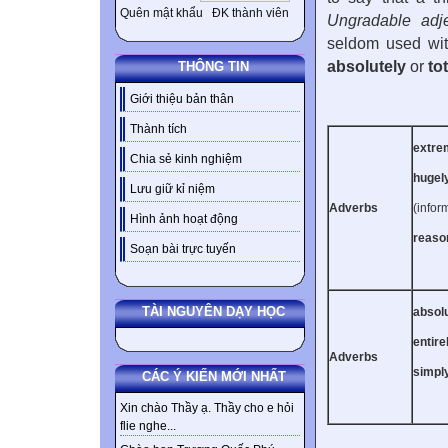
Quên mật khẩu
ĐK thành viên
Ungradable adje
seldom used wit
absolutely
or
tot
THÔNG TIN
Giới thiệu bản thân
Thành tích
extrem
Chia sẻ kinh nghiệm
hugely
Lưu giữ kỉ niệm
Adverbs
(infor
Hình ảnh hoạt động
reason
Soạn bài trực tuyến
TÀI NGUYÊN DẠY HỌC
absolu
entirel
Adverbs
simply,
CÁC Ý KIẾN MỚI NHẤT
Xin chào Thầy ạ. Thầy cho e hỏi
flie nghe...