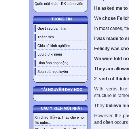
Quên mật khẩu
ĐK thành viên
He asked me to
We
chose Felici
THÔNG TIN
In most cases, t
Giới thiệu bản thân
Thành tích
I was made to s
Chia sẻ kinh nghiệm
Felicity was ch
Lưu giữ kỉ niệm
We were told no
Hình ảnh hoạt động
They are allowe
Soạn bài trực tuyến
2. verb of think
With verbs lik
TÀI NGUYÊN DẠY HỌC
structure is rath
They
believe hi
CÁC Ý KIẾN MỚI NHẤT
However, the pass
Xin chào Thầy ạ. Thầy cho e hỏi
and often occurs 
flie nghe...