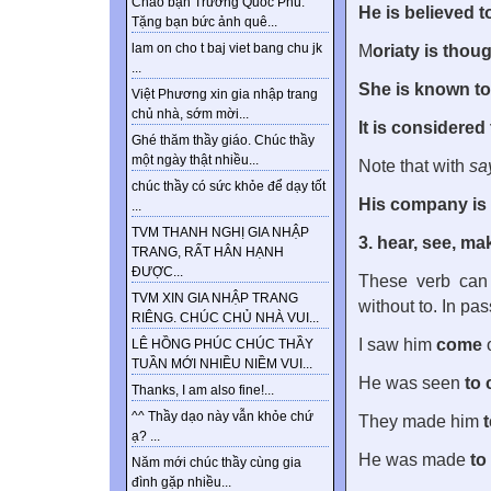
Chào bạn Trương Quốc Phú.
He is believed t
Tặng bạn bức ảnh quê...
lam on cho t baj viet bang chu jk
M
oriaty is thou
...
She is known t
Việt Phương xin gia nhập trang
chủ nhà, sớm mời...
It is considered
Ghé thăm thầy giáo. Chúc thầy
một ngày thật nhiều...
Note that with
sa
chúc thầy có sức khỏe để dạy tốt
His company is 
...
TVM THANH NGHỊ GIA NHẬP
3. hear, see, ma
TRANG, RẤT HÂN HẠNH
ĐƯỢC...
These verb can 
TVM XIN GIA NHẬP TRANG
without to. In pa
RIÊNG. CHÚC CHỦ NHÀ VUI...
I saw him
come
o
LÊ HỒNG PHÚC CHÚC THẦY
TUẦN MỚI NHIỀU NIỀM VUI...
He was seen
to
Thanks, I am also fine!...
^^ Thầy dạo này vẫn khỏe chứ
They made him
t
ạ? ...
He was made
to 
Năm mới chúc thầy cùng gia
đình gặp nhiều...