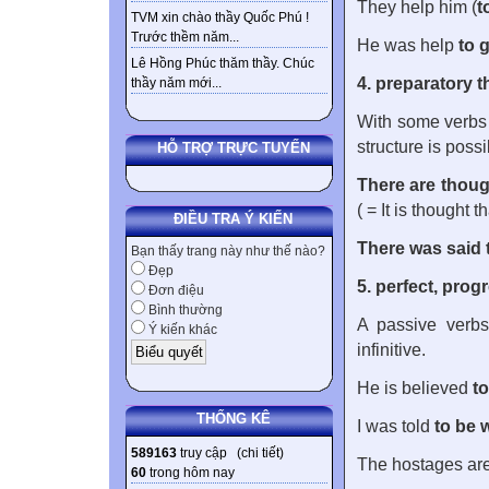
They help him (
t
TVM xin chào thầy Quốc Phú !
Trước thềm năm...
He was help
to 
Lê Hồng Phúc thăm thầy. Chúc
4. preparatory t
thầy năm mới...
With some verbs
structure is poss
HỖ TRỢ TRỰC TUYẾN
There are thoug
( = It is thought th
ĐIỀU TRA Ý KIẾN
There was said 
Bạn thấy trang này như thế nào?
Đẹp
5. perfect, prog
Đơn điệu
Bình thường
A passive verbs
Ý kiến khác
infinitive.
He is believed
t
THỐNG KÊ
I was told
to be 
589163
truy cập (
chi tiết
)
The hostages ar
60
trong hôm nay