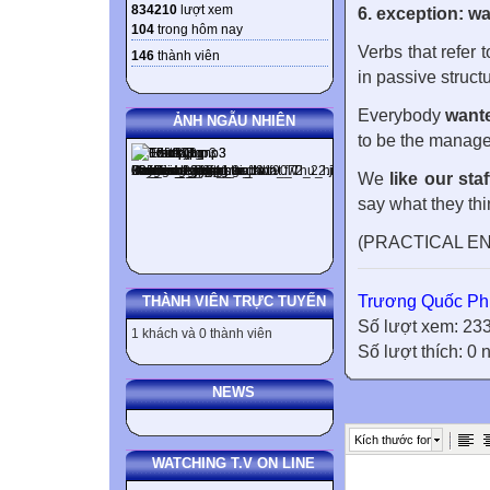
834210
lượt xem
6. exception: wa
104
trong hôm nay
Verbs that refer 
146
thành viên
in passive structu
Everybody
want
ẢNH NGẪU NHIÊN
to be the manage
We
like our sta
say what they thi
(PRACTICAL EN
Trương Quốc Ph
THÀNH VIÊN TRỰC TUYẾN
Số lượt xem: 23
1 khách và 0 thành viên
Số lượt thích: 0
NEWS
Kích thước font
WATCHING T.V ON LINE