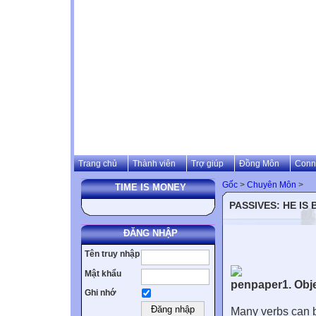
Trang chủ
Thành viên
Trợ giúp
Đồng Môn
Conn
Gốc
>
Chuyên Môn
>
TIME IS MONEY
PASSIVES: HE IS 
ĐĂNG NHẬP
Tên truy nhập
Mật khẩu
1. Obj
Ghi nhớ
Many verbs can 