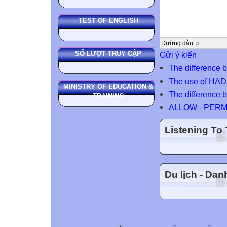
TEST OF ENGLISH
Đường dẫn
:
p
SỐ LƯỢT TRUY CẬP
Gửi ý kiến
The difference
The use of HA
MINISTRY OF EDUCATION &
The difference
TRAINING
ALLOW - PERM
Listening To
Du lịch - Da