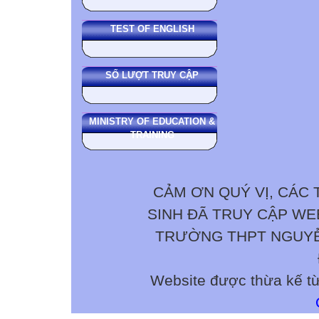
TEST OF ENGLISH
SỐ LƯỢT TRUY CẬP
MINISTRY OF EDUCATION &
TRAINING
CẢM ƠN QUÝ VỊ, CÁC 
SINH ĐÃ TRUY CẬP W
TRƯỜNG THPT NGUYỄN 
Website được thừa kế t