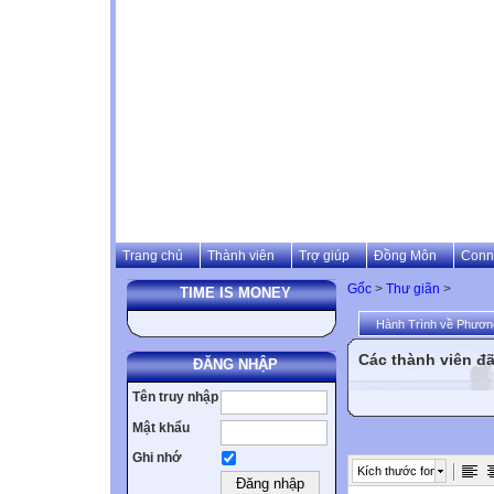
Trang chủ
Thành viên
Trợ giúp
Đồng Môn
Conn
Gốc
>
Thư giãn
>
TIME IS MONEY
Hành Trình về Phươn
Các thành viên đã
ĐĂNG NHẬP
Tên truy nhập
Mật khẩu
Ghi nhớ
Kích thước font