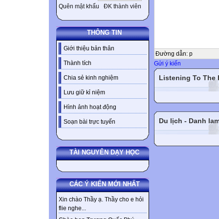
Quên mật khẩu
ĐK thành viên
THÔNG TIN
Giới thiệu bản thân
Đường dẫn
:
p
Thành tích
Gửi ý kiến
Listening To The
Chia sẻ kinh nghiệm
Lưu giữ kỉ niệm
Hình ảnh hoạt động
Du lịch - Danh la
Soạn bài trực tuyến
TÀI NGUYÊN DẠY HỌC
CÁC Ý KIẾN MỚI NHẤT
Xin chào Thầy ạ. Thầy cho e hỏi
flie nghe...