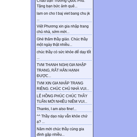
Chào bạn Trương Quốc Phú.
Tặng bạn bức ảnh quê...
lam on cho t baj viet bang chu jk
...
Việt Phương xin gia nhập trang
chủ nhà, sớm mời...
Ghé thăm thầy giáo. Chúc thầy
một ngày thật nhiều...
chúc thầy có sức khỏe để dạy tốt
...
TVM THANH NGHỊ GIA NHẬP
TRANG, RẤT HÂN HẠNH
ĐƯỢC...
TVM XIN GIA NHẬP TRANG
RIÊNG. CHÚC CHỦ NHÀ VUI...
LÊ HỒNG PHÚC CHÚC THẦY
TUẦN MỚI NHIỀU NIỀM VUI...
Thanks, I am also fine!...
^^ Thầy dạo này vẫn khỏe chứ
ạ? ...
Năm mới chúc thầy cùng gia
đình gặp nhiều...