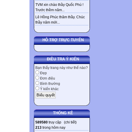
TVM xin chào thầy Quốc Phú !
Trước thềm năm...
Lê Hồng Phúc thăm thầy. Chúc
thầy năm mới...
HỖ TRỢ TRỰC TUYẾN
ĐIỀU TRA Ý KIẾN
Bạn thấy trang này như thế nào?
Đẹp
Đơn điệu
Bình thường
Ý kiến khác
THỐNG KÊ
589580
truy cập (
chi tiết
)
213
trong hôm nay