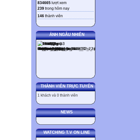
834665
lượt xem
239
trong hôm nay
146
thành viên
ẢNH NGẪU NHIÊN
THÀNH VIÊN TRỰC TUYẾN
1 khách và 0 thành viên
NEWS
WATCHING T.V ON LINE