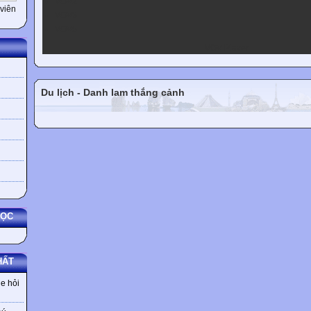
VOV2
viên
VOV3
VOV5
VOV Player
Du lịch - Danh lam thắng cảnh
HỌC
HẤT
e hỏi