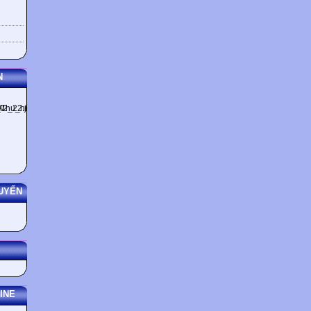
N
UYẾN
INE