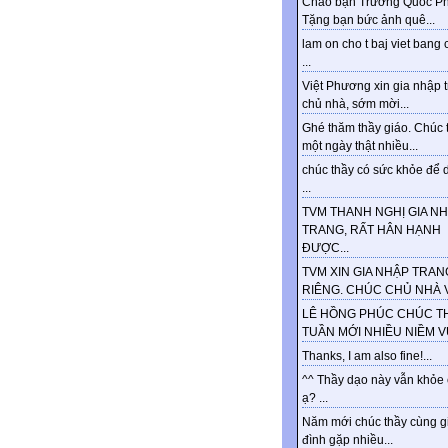
Chào bạn Trương Quốc Ph
Tặng bạn bức ảnh quê...
lam on cho t baj viet bang 
...
Việt Phương xin gia nhập 
chủ nhà, sớm mời...
Ghé thăm thầy giáo. Chúc 
một ngày thật nhiều...
chúc thầy có sức khỏe để d
...
TVM THANH NGHỊ GIA N
TRANG, RẤT HÂN HẠNH
ĐƯỢC...
TVM XIN GIA NHẬP TRAN
RIÊNG. CHÚC CHỦ NHÀ VU
LÊ HỒNG PHÚC CHÚC T
TUẦN MỚI NHIỀU NIỀM VUI
Thanks, I am also fine!...
^^ Thầy dạo này vẫn khỏe
ạ? ...
Năm mới chúc thầy cùng g
đình gặp nhiều...