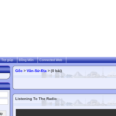
Trợ giúp
Đồng Môn
Connected Web
Gốc
>
Văn-Sử-Địa
> (0 bài)
Listening To The Radio
VOV1