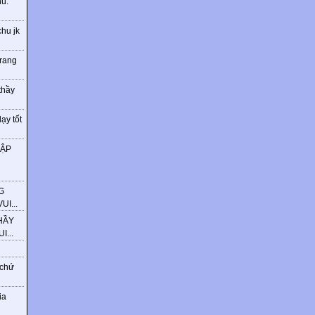
ú.
chu jk
trang
thầy
ạy tốt
HẬP
G
I...
HẦY
...
 chứ
ia