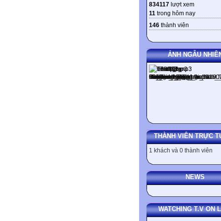
834117
lượt xem
11
trong hôm nay
146
thành viên
ẢNH NGẪU NHIÊ
THÀNH VIÊN TRỰC T
1 khách và 0 thành viên
NEWS
WATCHING T.V ON L