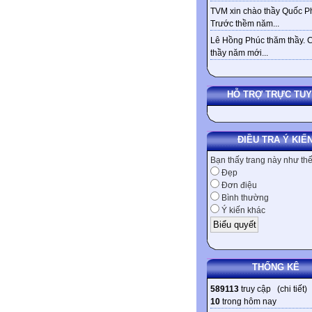
TVM xin chào thầy Quốc Ph
Trước thềm năm...
Lê Hồng Phúc thăm thầy. 
thầy năm mới...
HỖ TRỢ TRỰC TU
ĐIỀU TRA Ý KIẾ
Bạn thấy trang này như th
Đẹp
Đơn điệu
Bình thường
Ý kiến khác
THỐNG KÊ
589113
truy cập (
chi tiết
)
10
trong hôm nay