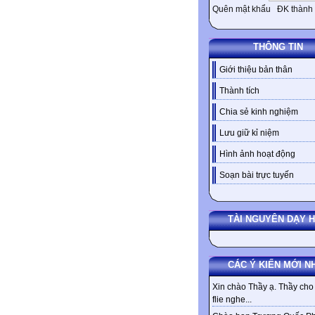
Quên mật khẩu
ĐK thành 
THÔNG TIN
Giới thiệu bản thân
Thành tích
Chia sẻ kinh nghiệm
Lưu giữ kỉ niệm
Hình ảnh hoạt động
Soạn bài trực tuyến
TÀI NGUYÊN DẠY 
CÁC Ý KIẾN MỚI N
Xin chào Thầy ạ. Thầy cho 
flie nghe...