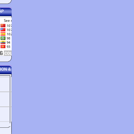
ẬP
ION &