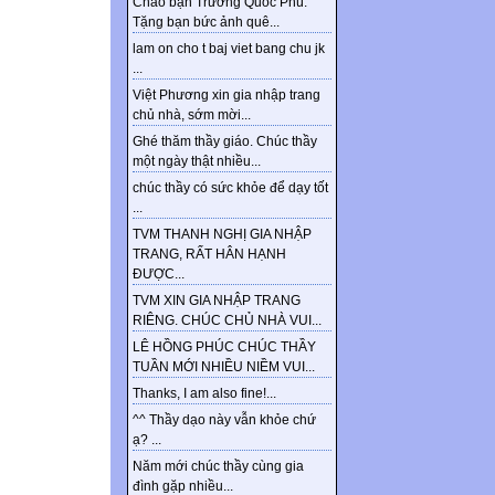
Chào bạn Trương Quốc Phú.
Tặng bạn bức ảnh quê...
lam on cho t baj viet bang chu jk
...
Việt Phương xin gia nhập trang
chủ nhà, sớm mời...
Ghé thăm thầy giáo. Chúc thầy
một ngày thật nhiều...
chúc thầy có sức khỏe để dạy tốt
...
TVM THANH NGHỊ GIA NHẬP
TRANG, RẤT HÂN HẠNH
ĐƯỢC...
TVM XIN GIA NHẬP TRANG
RIÊNG. CHÚC CHỦ NHÀ VUI...
LÊ HỒNG PHÚC CHÚC THẦY
TUẦN MỚI NHIỀU NIỀM VUI...
Thanks, I am also fine!...
^^ Thầy dạo này vẫn khỏe chứ
ạ? ...
Năm mới chúc thầy cùng gia
đình gặp nhiều...