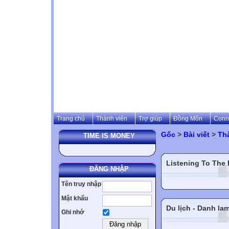
Trang chủ
Thành viên
Trợ giúp
Đồng Môn
Conn
Gốc
>
Bài viết
>
Th
TIME IS MONEY
Listening To The
ĐĂNG NHẬP
Tên truy nhập
Mật khẩu
Du lịch - Danh la
Ghi nhớ