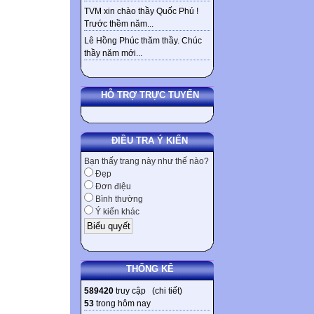
TVM xin chào thầy Quốc Phú !
Trước thềm năm...
Lê Hồng Phúc thăm thầy. Chúc
thầy năm mới...
HỖ TRỢ TRỰC TUYẾN
ĐIỀU TRA Ý KIẾN
Bạn thấy trang này như thế nào?
Đẹp
Đơn điệu
Bình thường
Ý kiến khác
THỐNG KÊ
589420
truy cập (
chi tiết
)
53
trong hôm nay