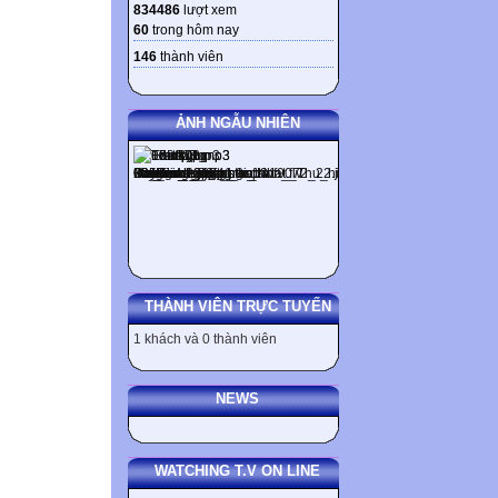
834486
lượt xem
60
trong hôm nay
146
thành viên
ẢNH NGẪU NHIÊN
THÀNH VIÊN TRỰC TUYẾN
1 khách và 0 thành viên
NEWS
WATCHING T.V ON LINE