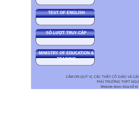
TEST OF ENGLISH
SỐ LƯỢT TRUY CẬP
MINISTRY OF EDUCATION &
TRAINING
CẢM ƠN QUÝ VỊ, CÁC THẦY CÔ GIÁO VÀ C
PHÚ TRƯỜNG THPT NGUYỄ
Website được thừa kế từ