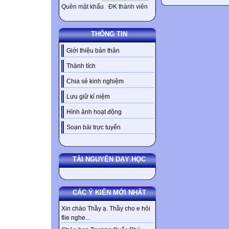
Quên mật khẩu
ĐK thành viên
THÔNG TIN
Giới thiệu bản thân
Thành tích
Chia sẻ kinh nghiệm
Lưu giữ kỉ niệm
Hình ảnh hoạt động
Soạn bài trực tuyến
TÀI NGUYÊN DẠY HỌC
CÁC Ý KIẾN MỚI NHẤT
Xin chào Thầy ạ. Thầy cho e hỏi
flie nghe...