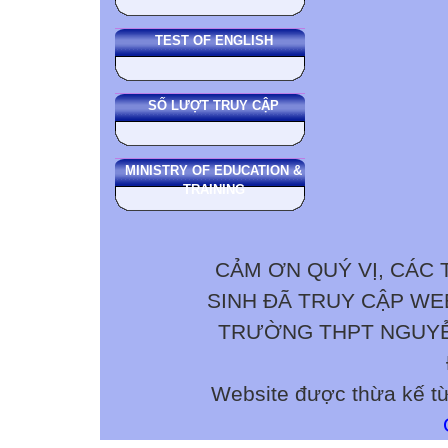
TEST OF ENGLISH
SỐ LƯỢT TRUY CẬP
MINISTRY OF EDUCATION &
TRAINING
CẢM ƠN QUÝ VỊ, CÁC 
SINH ĐÃ TRUY CẬP W
TRƯỜNG THPT NGUYỄN 
Website được thừa kế t