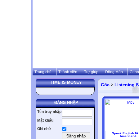
Trang chủ
Thành viên
Trợ giúp
Đồng Môn
Conn
TIME IS MONEY
Gốc
>
Listening Sk
ĐĂNG NHẬP
Tên truy nhập
Mật khẩu
Ghi nhớ
Speak English lik
American-L