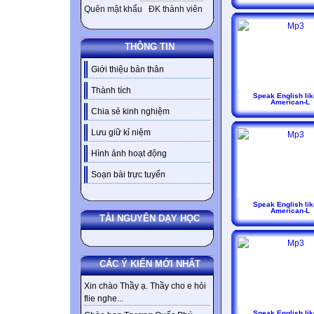
Quên mật khẩu
ĐK thành viên
THÔNG TIN
Giới thiệu bản thân
Thành tích
Speak English lik
American-L
Chia sẻ kinh nghiệm
Lưu giữ kỉ niệm
Hình ảnh hoạt động
Soạn bài trực tuyến
Speak English lik
American-L
TÀI NGUYÊN DẠY HỌC
CÁC Ý KIẾN MỚI NHẤT
Xin chào Thầy ạ. Thầy cho e hỏi
flie nghe...
Speak English lik