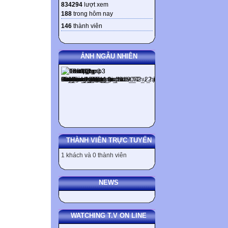
834294
lượt xem
188
trong hôm nay
146
thành viên
ẢNH NGẪU NHIÊN
THÀNH VIÊN TRỰC TUYẾN
1 khách và 0 thành viên
NEWS
WATCHING T.V ON LINE