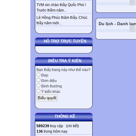
TVM xin chào thầy Quốc Phú !
Trước thềm năm...
Lê Hồng Phúc thăm thầy. Chúc
thầy năm mới...
Du lịch - Danh la
HỖ TRỢ TRỰC TUYẾN
ĐIỀU TRA Ý KIẾN
Bạn thấy trang này như thế nào?
Đẹp
Đơn điệu
Bình thường
Ý kiến khác
THỐNG KÊ
589239
truy cập (
chi tiết
)
136
trong hôm nay