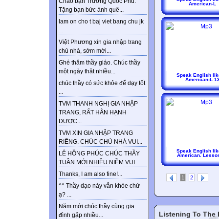
Chào bạn Trương Quốc Phú.
American-L
Tặng bạn bức ảnh quê...
lam on cho t baj viet bang chu jk
...
Việt Phương xin gia nhập trang
chủ nhà, sớm mời...
Ghé thăm thầy giáo. Chúc thầy
một ngày thật nhiều...
Speak English lik
American-L 1
chúc thầy có sức khỏe để dạy tốt
...
TVM THANH NGHỊ GIA NHẬP
TRANG, RẤT HÂN HẠNH
ĐƯỢC...
TVM XIN GIA NHẬP TRANG
RIÊNG. CHÚC CHỦ NHÀ VUI...
Speak English lik
LÊ HỒNG PHÚC CHÚC THẦY
American. Lesso
TUẦN MỚI NHIỀU NIỀM VUI...
Thanks, I am also fine!...
1
2
^^ Thầy dạo này vẫn khỏe chứ
ạ? ...
Năm mới chúc thầy cùng gia
Listening To The
đình gặp nhiều...