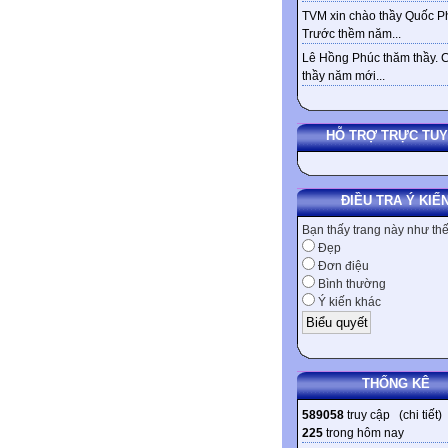
TVM xin chào thầy Quốc Ph
Trước thềm năm...
Lê Hồng Phúc thăm thầy. 
thầy năm mới...
HỖ TRỢ TRỰC TU
ĐIỀU TRA Ý KIẾ
Bạn thấy trang này như th
Đẹp
Đơn điệu
Bình thường
Ý kiến khác
THỐNG KÊ
589058
truy cập (
chi tiết
)
225
trong hôm nay