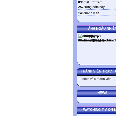
834056
lượt xem
252
trong hôm nay
146
thành viên
ẢNH NGẪU NHIÊ
THÀNH VIÊN TRỰC T
1 khách và 0 thành viên
NEWS
WATCHING T.V ON L