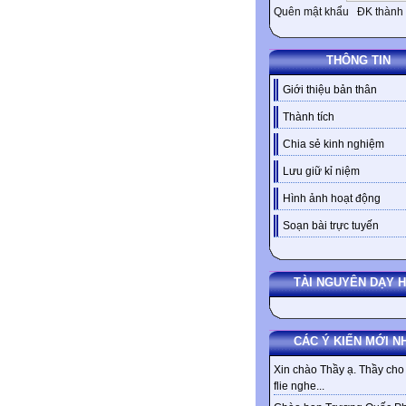
Quên mật khẩu
ĐK thành 
THÔNG TIN
Giới thiệu bản thân
Thành tích
Chia sẻ kinh nghiệm
Lưu giữ kỉ niệm
Hình ảnh hoạt động
Soạn bài trực tuyến
TÀI NGUYÊN DẠY 
CÁC Ý KIẾN MỚI N
Xin chào Thầy ạ. Thầy cho 
flie nghe...