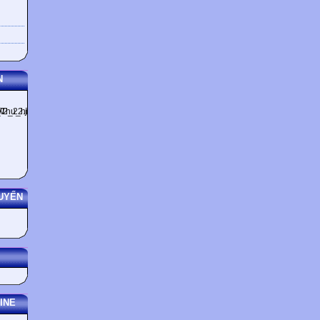
N
UYẾN
INE