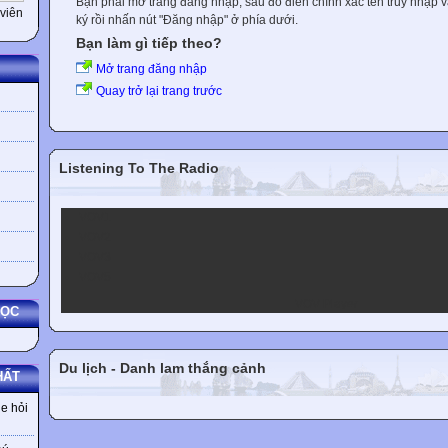
Bạn phải mở trang đăng nhập, sau đó điền chính xác tên truy nhập 
viên
ký rồi nhấn nút "Đăng nhập" ở phía dưới.
Bạn làm gì tiếp theo?
Mở trang đăng nhập
Quay trở lại trang trước
Listening To The Radio
VOV1
VOV2
VOV3
VOV5
VOV Player
HỌC
Du lịch - Danh lam thắng cảnh
HẤT
e hỏi