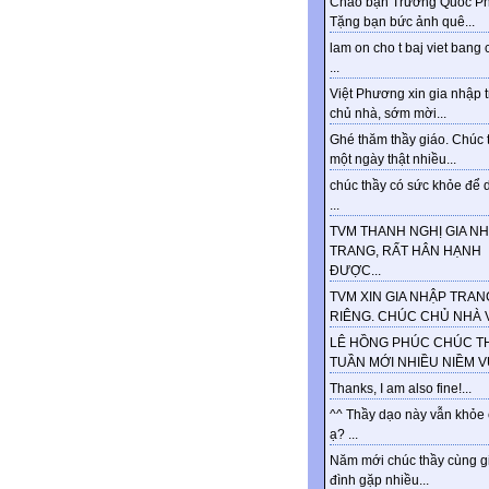
Chào bạn Trương Quốc Ph
Tặng bạn bức ảnh quê...
lam on cho t baj viet bang 
...
Việt Phương xin gia nhập 
chủ nhà, sớm mời...
Ghé thăm thầy giáo. Chúc 
một ngày thật nhiều...
chúc thầy có sức khỏe để d
...
TVM THANH NGHỊ GIA N
TRANG, RẤT HÂN HẠNH
ĐƯỢC...
TVM XIN GIA NHẬP TRAN
RIÊNG. CHÚC CHỦ NHÀ VU
LÊ HỒNG PHÚC CHÚC T
TUẦN MỚI NHIỀU NIỀM VUI
Thanks, I am also fine!...
^^ Thầy dạo này vẫn khỏe
ạ? ...
Năm mới chúc thầy cùng g
đình gặp nhiều...