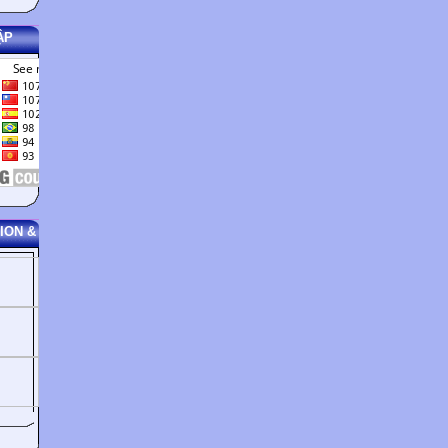
ẬP
ION &