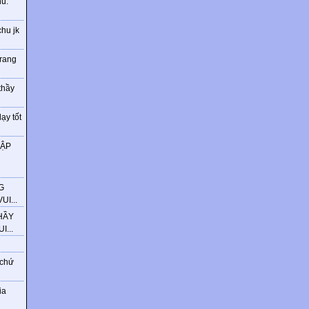
ú.
chu jk
trang
thầy
ạy tốt
HẬP
G
I...
HẦY
...
 chứ
ia