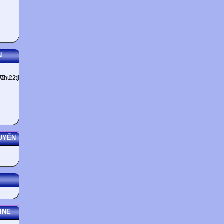
N
UYẾN
INE