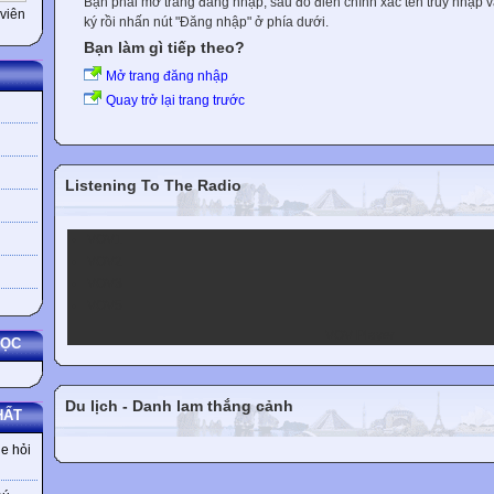
Bạn phải mở trang đăng nhập, sau đó điền chính xác tên truy nhập 
viên
ký rồi nhấn nút "Đăng nhập" ở phía dưới.
Bạn làm gì tiếp theo?
Mở trang đăng nhập
Quay trở lại trang trước
Listening To The Radio
VOV1
VOV2
VOV3
VOV5
VOV Player
HỌC
Du lịch - Danh lam thắng cảnh
HẤT
e hỏi