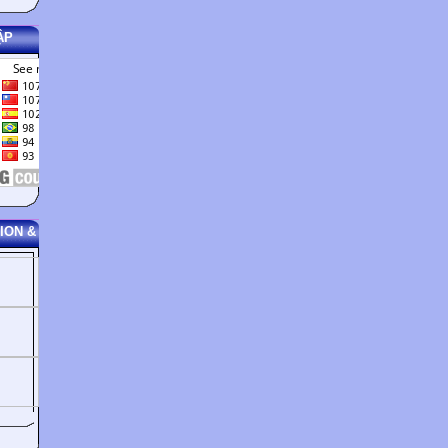
ẬP
ION &