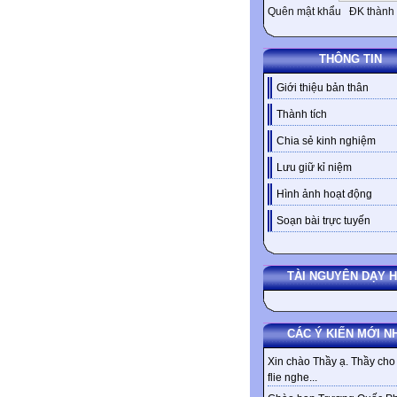
Quên mật khẩu
ĐK thành 
THÔNG TIN
Giới thiệu bản thân
Thành tích
Chia sẻ kinh nghiệm
Lưu giữ kỉ niệm
Hình ảnh hoạt động
Soạn bài trực tuyến
TÀI NGUYÊN DẠY 
CÁC Ý KIẾN MỚI N
Xin chào Thầy ạ. Thầy cho 
flie nghe...