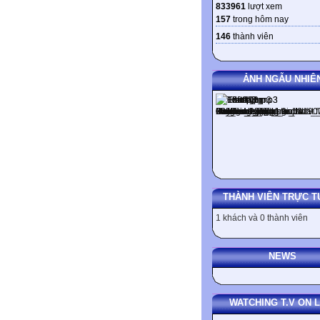
833961
lượt xem
157
trong hôm nay
146
thành viên
ẢNH NGẪU NHIÊ
THÀNH VIÊN TRỰC T
1 khách và 0 thành viên
NEWS
WATCHING T.V ON L