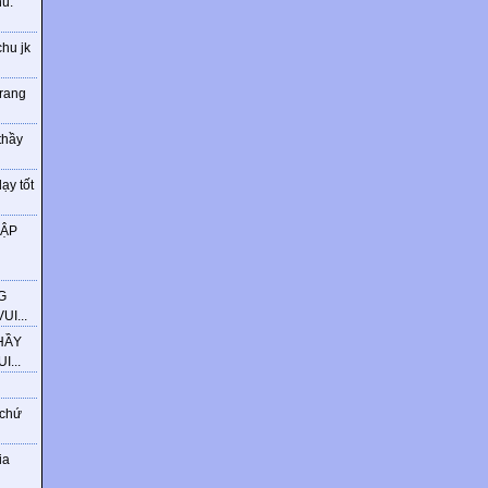
ú.
chu jk
trang
thầy
ạy tốt
HẬP
G
I...
HẦY
...
 chứ
ia