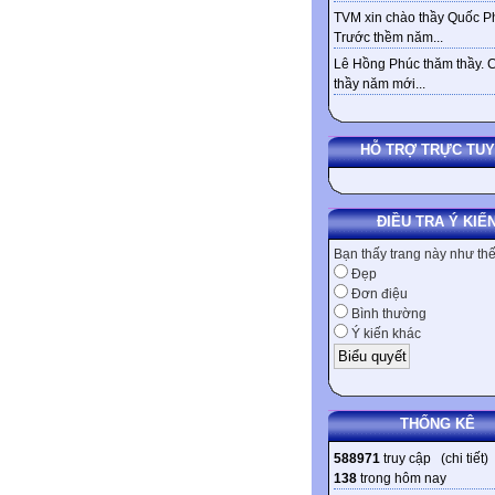
TVM xin chào thầy Quốc Ph
Trước thềm năm...
Lê Hồng Phúc thăm thầy. 
thầy năm mới...
HỖ TRỢ TRỰC TU
ĐIỀU TRA Ý KIẾ
Bạn thấy trang này như th
Đẹp
Đơn điệu
Bình thường
Ý kiến khác
THỐNG KÊ
588971
truy cập (
chi tiết
)
138
trong hôm nay