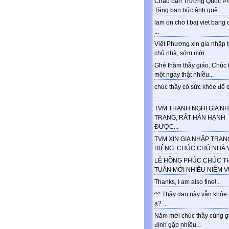
Chào bạn Trương Quốc Ph
Tặng bạn bức ảnh quê...
lam on cho t baj viet bang 
...
Việt Phương xin gia nhập 
chủ nhà, sớm mời...
Ghé thăm thầy giáo. Chúc 
một ngày thật nhiều...
chúc thầy có sức khỏe để d
...
TVM THANH NGHỊ GIA N
TRANG, RẤT HÂN HẠNH
ĐƯỢC...
TVM XIN GIA NHẬP TRAN
RIÊNG. CHÚC CHỦ NHÀ VU
LÊ HỒNG PHÚC CHÚC T
TUẦN MỚI NHIỀU NIỀM VUI
Thanks, I am also fine!...
^^ Thầy dạo này vẫn khỏe
ạ? ...
Năm mới chúc thầy cùng g
đình gặp nhiều...