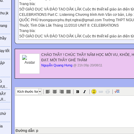
ú.
Trang bìa:
SỞ GIÁO DỤC VÀ ĐÀO TẠO DĂK LĂK Cuộc thi thiết kế giáo án điện tử B
chu jk
CELEBRATIONS Part C: Listening Chương trình Anh Văn cơ bản, Lớp
QUỐC PHÚ truongquocphu.thpt.ngtrai@gmail.com Trường THPT NG
Thuột, Tỉnh Dăk Lăk Tháng 11/2010 UNIT 8: CELEBRATIONS
trang
Trang bìa:
SỞ GIÁO DỤC VÀ ĐÀO TẠO DĂK LĂK Cuộc thi thiết kế giáo án điện tử B
thầy
CELEBRATIONS Part C: Listening Chương trình Anh Văn cơ bản, Lớp
QUỐC PHÚ truongquocphu.thpt.ngtrai@gmail.com Trường THPT NGU
ạy tốt
Dăk Lăk Tháng 11/2010 Greeting:
CHÀO THẦY ! CHÚC THẦY NĂM HỌC MỚI VU, KHỎE,
Warm-up: WARM-UP
ĐẠT. MỜI THẦY GHÉ THĂM
Activitiy 1: Answer the question
HẬP
Nguyễn Quang Hưng
@ 21h:09p 20/08/11
Nhập văn bản vào 
G
I...
Kích thước font
HẦY
1. What is special a
...
 chứ
the New Year in Ja
ia
Đường dẫn
:
p