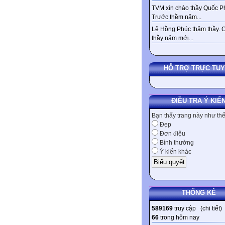
TVM xin chào thầy Quốc Ph
Trước thềm năm...
Lê Hồng Phúc thăm thầy. 
thầy năm mới...
HỖ TRỢ TRỰC TU
ĐIỀU TRA Ý KIẾ
Bạn thấy trang này như th
Đẹp
Đơn điệu
Bình thường
Ý kiến khác
THỐNG KÊ
589169
truy cập (
chi tiết
)
66
trong hôm nay