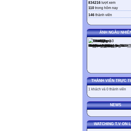
834216
lượt xem
110
trong hôm nay
146
thành viên
ẢNH NGẪU NHIÊ
THÀNH VIÊN TRỰC T
1 khách và 0 thành viên
NEWS
WATCHING T.V ON L