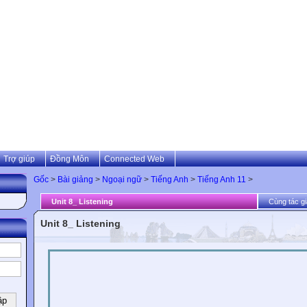
Trợ giúp
Đồng Môn
Connected Web
Gốc
>
Bài giảng
>
Ngoại ngữ
>
Tiếng Anh
>
Tiếng Anh 11
>
Unit 8_ Listening
Cùng tác gi
Unit 8_ Listening