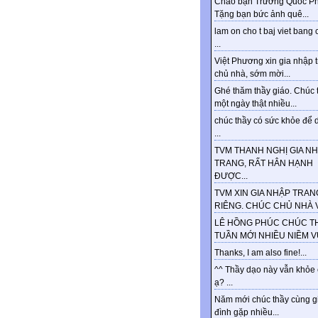
Chào bạn Trương Quốc Ph
Tặng bạn bức ảnh quê...
lam on cho t baj viet bang 
...
Việt Phương xin gia nhập 
chủ nhà, sớm mời...
Ghé thăm thầy giáo. Chúc 
một ngày thật nhiều...
chúc thầy có sức khỏe để d
...
TVM THANH NGHỊ GIA N
TRANG, RẤT HÂN HẠNH
ĐƯỢC...
TVM XIN GIA NHẬP TRAN
RIÊNG. CHÚC CHỦ NHÀ VU
LÊ HỒNG PHÚC CHÚC T
TUẦN MỚI NHIỀU NIỀM VUI
Thanks, I am also fine!...
^^ Thầy dạo này vẫn khỏe
ạ? ...
Năm mới chúc thầy cùng g
đình gặp nhiều...