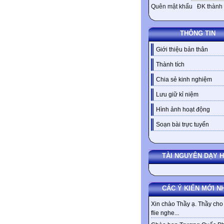
Quên mật khẩu
ĐK thành 
THÔNG TIN
Giới thiệu bản thân
Thành tích
Chia sẻ kinh nghiệm
Lưu giữ kỉ niệm
Hình ảnh hoạt động
Soạn bài trực tuyến
TÀI NGUYÊN DẠY 
CÁC Ý KIẾN MỚI N
Xin chào Thầy ạ. Thầy cho 
flie nghe...