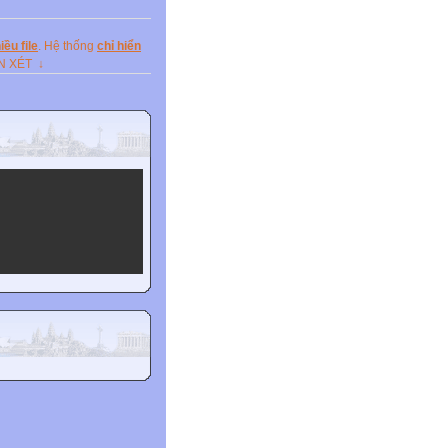
hat
ều file
. Hệ thống
chỉ hiển
ẬN XÉT ↓
e day?
bout
y in
hat