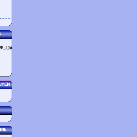
Japanese do on thes
N
days?
Answer: - exchanging gifts and cards - decorating their house - wearin
dress - making special food - visiting friends and relatives - going to t
listening: Unit 8: CELEBRATION _ C. LISTENING
Describe the pictures: - the shrime - kimono - peach flowers are in blo
UYẾN
similarities kimono
housewives shrine
INE