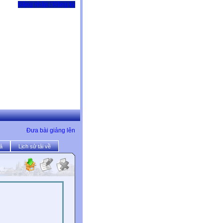
Đăng nhập / Đăng ký
Đưa bài giảng lên
ả
Lịch sử tải về