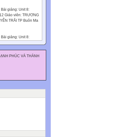
ài giảng: Unit 8:
 12 Giáo viên: TRƯƠNG
UYỄN TRÃI TP Buôn Ma
ài giảng: Unit 8:
 12 Giáo viên: TRƯƠNG
YỄN TRÃI Cu Mgar, Tỉnh
 HẠNH PHÚC VÀ THÀNH
đây
bout
pan?