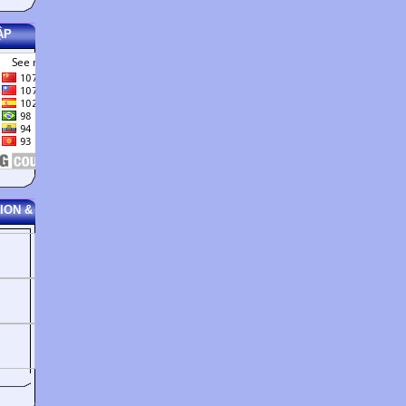
holiday in Japan.
ẬP
Guessing the main ideas: Unit 8: CELEBRATION _ C. LISTENING
Maybe there are s
similarities in the
ION &
the Japanese celeb
their New Year Da
what others do in 