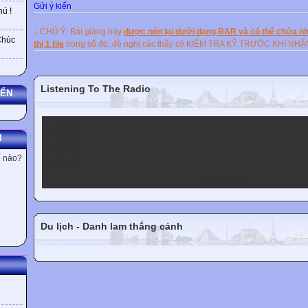
Gửi ý kiến
ú !
2. Can you guess w
↓ CHÚ Ý: Bài giảng này
được nén lại dưới dạng RAR và có thể chứa nhi
Chúc
thị 1 file
trong số đó, đề nghị các thầy cô KIỂM TRA KỸ TRƯỚC KHI NH
Japanese do on thes
Listening To The Radio
YẾN
VOV1
1. What is special a
VOV2
N
VOV3
ế nào?
VOV5
VOV Player
the New Year holida
Du lịch - Danh lam thắng cảnh
Japan?
2. Can you guess w