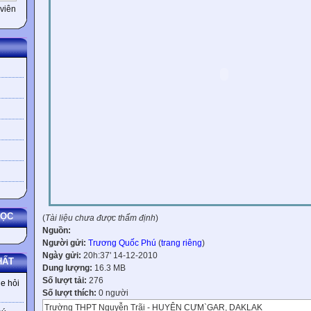
viên
HỌC
(
Tài liệu chưa được thẩm định
)
Nguồn:
Người gửi:
Trương Quốc Phú
(
trang riêng
)
Ngày gửi:
20h:37' 14-12-2010
HẤT
Dung lượng:
16.3 MB
Số lượt tải:
276
e hỏi
Số lượt thích:
0 người
Trường THPT Nguyễn Trãi - HUYỆN CƯM`GAR, DAKLAK