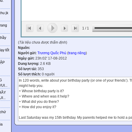
ú.
chu jk
trang
1
/
1
thầy
(
Tài liệu chưa được thẩm định
)
Nguồn:
ạy tốt
Người gửi:
Trương Quốc Phú
(
trang riêng
)
Ngày gửi:
23h:02' 17-08-2012
HẬP
Dung lượng:
2.6 KB
Số lượt tải:
353
Số lượt thích:
0 người
G
In 120 words, write about your birthday party (or one of your friends’). 
I...
might help you.
+ Whose birthday party is it?
HẦY
+ Where and when was it help?
...
+ What did you do there?
+ How did you enjoy it?
 chứ
Last Saturday was my 15th birthday. My parents helped me to hold a par
lot of friends and we had a lot of fun.
ia
The party began at 5.30 p.m. We had some special dishes that my mum