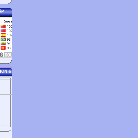
ẬP
ION &