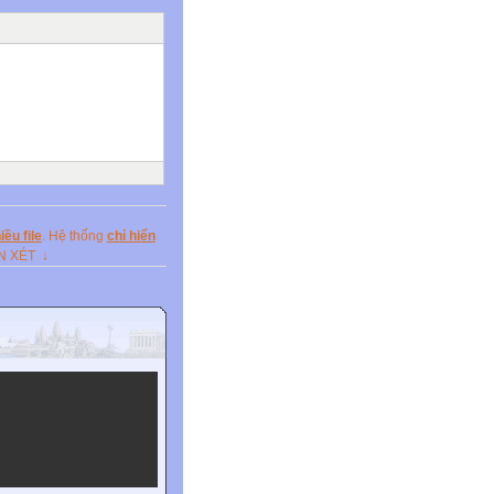
 number 15 is placed in
 candle. My friends and
ands happily when I blew
way. Some who live
ime together.
ều file
. Hệ thống
chỉ hiển
ẬN XÉT ↓