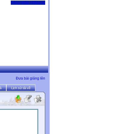
Đăng nhập / Đăng ký
Đưa bài giảng lên
ả
Lịch sử tải về