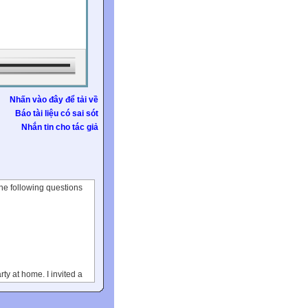
Nhấn vào đây để tải về
Báo tài liệu có sai sót
Nhắn tin cho tác giả
The following questions
ty at home. I invited a
 cooked. And of course,