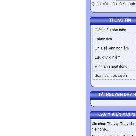
Quên mật khẩu
ĐK thành 
THÔNG TIN
Giới thiệu bản thân
Thành tích
Chia sẻ kinh nghiệm
Lưu giữ kỉ niệm
Hình ảnh hoạt động
Soạn bài trực tuyến
TÀI NGUYÊN DẠY 
CÁC Ý KIẾN MỚI N
Xin chào Thầy ạ. Thầy cho 
flie nghe...