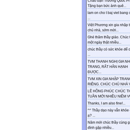
Chào bạn Trương Quốc Ph
Tặng bạn bức ảnh quê...
lam on cho t baj viet bang 
...
Việt Phương xin gia nhập 
chủ nhà, sớm mời...
Ghé thăm thầy giáo. Chúc 
một ngày thật nhiều...
chúc thầy có sức khỏe để d
...
TVM THANH NGHỊ GIA N
TRANG, RẤT HÂN HẠNH
ĐƯỢC...
TVM XIN GIA NHẬP TRAN
RIÊNG. CHÚC CHỦ NHÀ VU
LÊ HỒNG PHÚC CHÚC T
TUẦN MỚI NHIỀU NIỀM VUI
Thanks, I am also fine!...
^^ Thầy dạo này vẫn khỏe
ạ? ...
Năm mới chúc thầy cùng g
đình gặp nhiều...