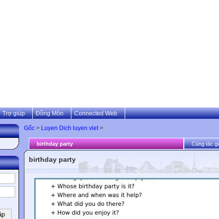
Trợ giúp
Đồng Môn
Connected Web
Gốc
>
Luyen Dich luyen viet
>
birthday party
Cùng tác gi
birthday party