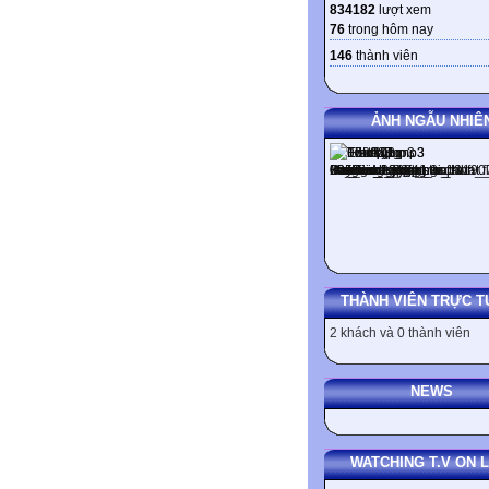
834182
lượt xem
76
trong hôm nay
146
thành viên
ẢNH NGẪU NHIÊ
THÀNH VIÊN TRỰC T
2 khách và 0 thành viên
NEWS
WATCHING T.V ON L