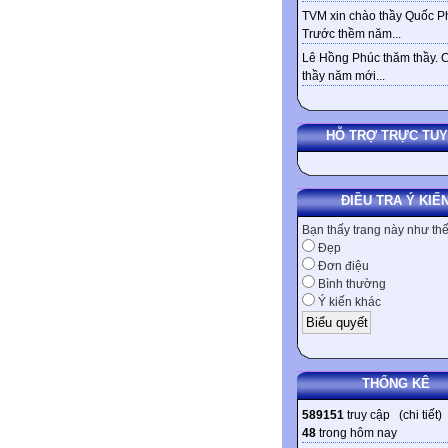
TVM xin chào thầy Quốc Ph
Trước thềm năm...
Lê Hồng Phúc thăm thầy. 
thầy năm mới...
HỖ TRỢ TRỰC TU
ĐIỀU TRA Ý KIẾ
Bạn thấy trang này như th
Đẹp
Đơn điệu
Bình thường
Ý kiến khác
THỐNG KÊ
589151
truy cập (
chi tiết
)
48
trong hôm nay