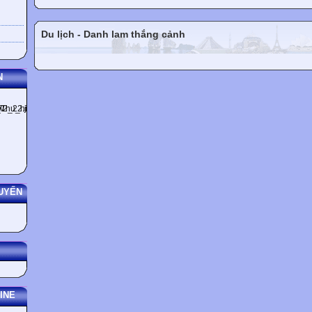
Du lịch - Danh lam thắng cảnh
N
UYẾN
INE