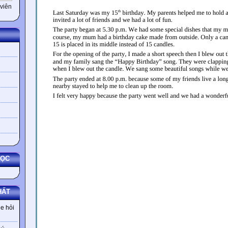
viên
HỌC
HẤT
e hỏi