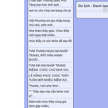
Chào bạn Trương Quốc Phú.
Tặng bạn bức ảnh quê...
Du lịch - Danh la
lam on cho t baj viet bang chu jk
...
Việt Phương xin gia nhập trang
chủ nhà, sớm mời...
Ghé thăm thầy giáo. Chúc thầy
một ngày thật nhiều...
chúc thầy có sức khỏe để dạy tốt
...
TVM THANH NGHỊ GIA NHẬP
TRANG, RẤT HÂN HẠNH
ĐƯỢC...
TVM XIN GIA NHẬP TRANG
RIÊNG. CHÚC CHỦ NHÀ VUI...
LÊ HỒNG PHÚC CHÚC THẦY
TUẦN MỚI NHIỀU NIỀM VUI...
Thanks, I am also fine!...
^^ Thầy dạo này vẫn khỏe chứ
ạ? ...
Năm mới chúc thầy cùng gia
đình gặp nhiều...