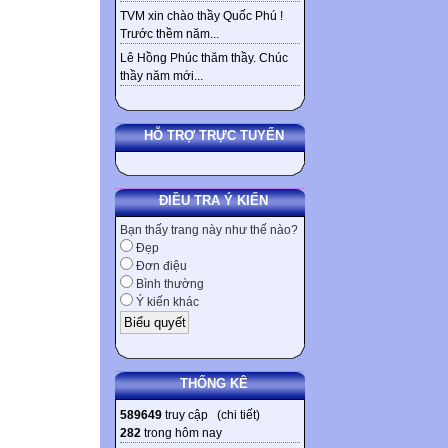
TVM xin chào thầy Quốc Phú !
Trước thềm năm...
Lê Hồng Phúc thăm thầy. Chúc
thầy năm mới...
HỖ TRỢ TRỰC TUYẾN
ĐIỀU TRA Ý KIẾN
Bạn thấy trang này như thế nào?
Đẹp
Đơn điệu
Bình thường
Ý kiến khác
THỐNG KÊ
589649
truy cập (
chi tiết
)
282
trong hôm nay