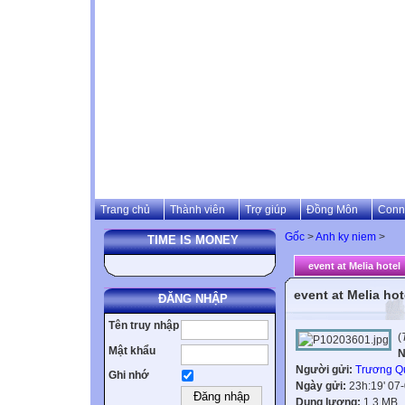
Trang chủ
Thành viên
Trợ giúp
Đồng Môn
Conn
Gốc
>
Anh ky niem
>
TIME IS MONEY
event at Melia hotel
event at Melia hot
ĐĂNG NHẬP
Tên truy nhập
(
Mật khẩu
N
Người gửi:
Trương Q
Ghi nhớ
Ngày gửi:
23h:19' 07
Dung lượng:
1.3 MB