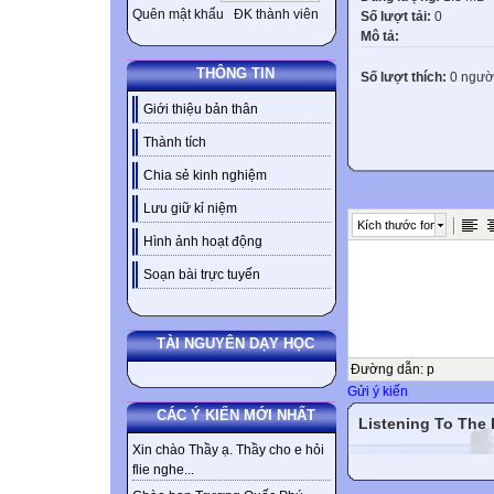
Quên mật khẩu
ĐK thành viên
Số lượt tải:
0
Mô tả:
THÔNG TIN
Số lượt thích:
0 ngườ
Giới thiệu bản thân
Thành tích
Chia sẻ kinh nghiệm
Lưu giữ kỉ niệm
Kích thước font
Hình ảnh hoạt động
Soạn bài trực tuyến
TÀI NGUYÊN DẠY HỌC
Đường dẫn
:
p
Gửi ý kiến
CÁC Ý KIẾN MỚI NHẤT
Listening To The
Xin chào Thầy ạ. Thầy cho e hỏi
flie nghe...