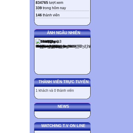
834765
lượt xem
339
trong hôm nay
146
thành viên
ẢNH NGẪU NHIÊN
THÀNH VIÊN TRỰC TUYẾN
1 khách và 0 thành viên
NEWS
WATCHING T.V ON LINE