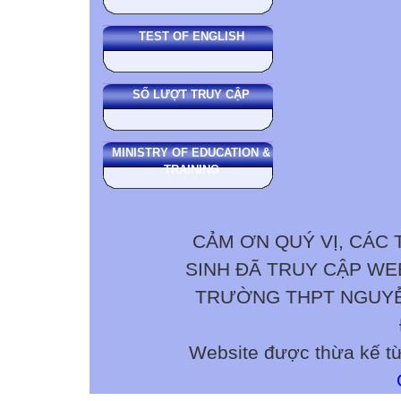
TEST OF ENGLISH
SỐ LƯỢT TRUY CẬP
MINISTRY OF EDUCATION &
TRAINING
CẢM ƠN QUÝ VỊ, CÁC 
SINH ĐÃ TRUY CẬP W
TRƯỜNG THPT NGUYỄN 
Website được thừa kế t