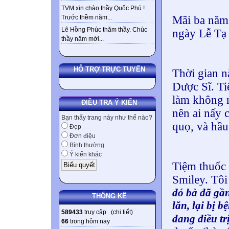
TVM xin chào thầy Quốc Phú !
Mãi ba năm 
Trước thềm năm...
Lê Hồng Phúc thăm thầy. Chúc
ngày Lễ Tạ
thầy năm mới...
HỖ TRỢ TRỰC TUYẾN
Thời gian 
Dược Sĩ. Ti
làm không n
ĐIỀU TRA Ý KIẾN
nên ai nấy 
Bạn thấy trang này như thế nào?
quọ, và hầu
Đẹp
Đơn điệu
Bình thường
Ý kiến khác
Tiệm thuốc 
Smiley. Tôi
đó bà đã gần
THỐNG KÊ
lăn, lại bị 
589433
truy cập (
chi tiết
)
đang điều tr
66
trong hôm nay