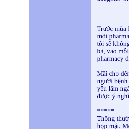
Trước mùa L
một pharmacy
tôi sẽ khôn
bà, vào mỗi 
pharmacy 
Mãi cho đến
người bệnh 
yêu lắm ngà
được ý nghĩ
*****
Thông thườn
họp mặt. M