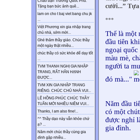
Chào bạn Trương Quốc Phú.
cười...” Tựa
Tặng bạn bức ảnh quê...
lam on cho t baj viet bang chu jk
***
...
Việt Phương xin gia nhập trang
Thế là một 
chủ nhà, sớm mời...
đầu tiên kh
Ghé thăm thầy giáo. Chúc thầy
một ngày thật nhiều...
ngoại quốc 
chúc thầy có sức khỏe để dạy tốt
màu mè, chắ
...
người ta mu
TVM THANH NGHỊ GIA NHẬP
TRANG, RẤT HÂN HẠNH
đó mà..."
ĐƯỢC...
TVM XIN GIA NHẬP TRANG
RIÊNG. CHÚC CHỦ NHÀ VUI...
LÊ HỒNG PHÚC CHÚC THẦY
Năm đầu ti
TUẦN MỚI NHIỀU NIỀM VUI...
có một chút 
Thanks, I am also fine!...
được nghỉ l
^^ Thầy dạo này vẫn khỏe chứ
ạ? ...
gia đình.
Năm mới chúc thầy cùng gia
đình gặp nhiều...