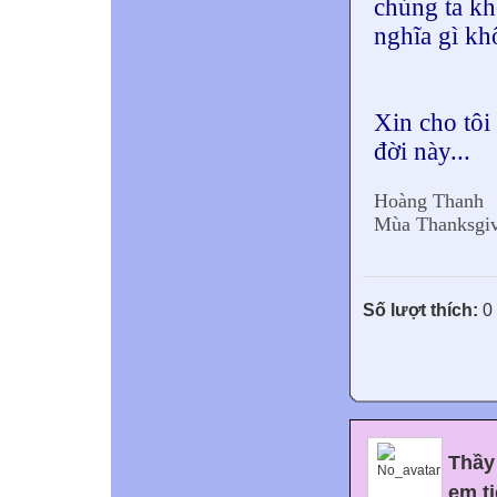
chúng ta kh
nghĩa gì k
Xin cho tôi
đời này...
Hoàng Thanh
Mùa Thanksgiv
Số lượt thích:
0
Thầy
em ti