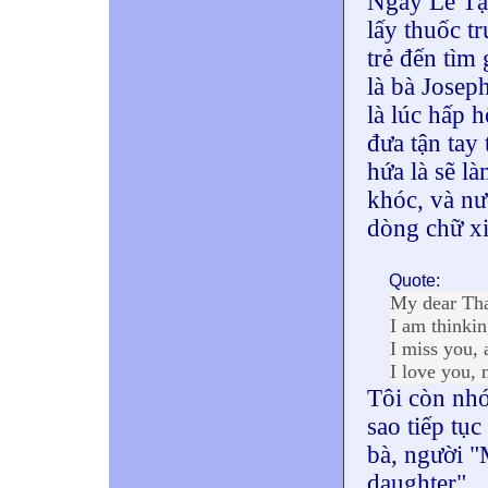
Ngày Lễ Tạ 
lấy thuốc t
trẻ đến tìm 
là bà Josep
là lúc hấp 
đưa tận tay
hứa là sẽ l
khóc, và nư
dòng chữ xi
Quote:
My dear Th
I am thinkin
I miss you, 
I love you, 
Tôi còn nhớ
sao tiếp tục
bà, người "
daughter"..