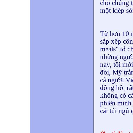
cho chúng t
một kiếp số
Từ hơn 10 n
sắp xếp côn
meals" tổ c
những ngườ
này, tôi m
đói, Mỹ trắ
cả người Vi
đồng hồ, rất
không có cả
phiên mình
cái túi ngủ