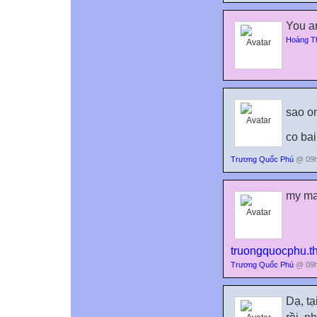
You a
Hoàng T
sao o
co bai
Trương Quốc Phú
@ 09h
my ma
truongquocphu.t
Trương Quốc Phú
@ 09h
Dạ, tạ