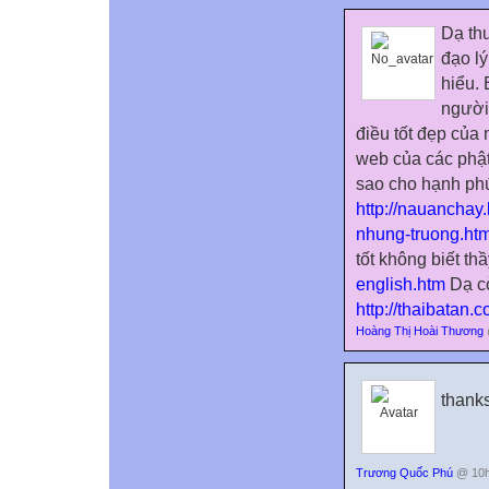
Dạ th
đạo lý
hiểu.
người
điều tốt đẹp của 
web của các phật
sao cho hạnh phú
http://nauanchay
nhung-truong.htm
tốt không biết th
english.htm
Dạ cò
http://thaibatan
Hoàng Thị Hoài Thương
thanks
Trương Quốc Phú
@ 10h