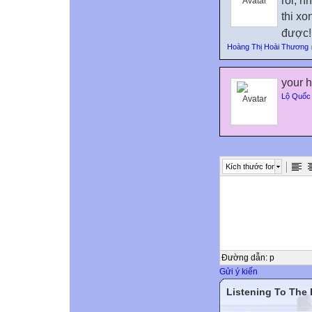
rồi, n
thi xo
được!
Hoàng Thị Hoài Thương
your h
Lộ Quốc 
Kích thước font
Đường dẫn
:
p
Gửi ý kiến
Listening To The