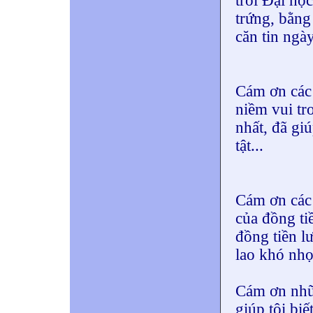
trời Đại họ
trứng, bằng
căn tin ngà
Cám ơn các 
niềm vui tr
nhất, đã giú
tật...
Cám ơn các ô
của đồng ti
đồng tiền l
lao khó nhọ
Cám ơn nhữn
giúp tôi bi