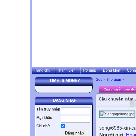
Trang chủ
Thành viên
Trợ giúp
Đồng Môn
Conn
Gốc
>
Thư giãn
>
TIME IS MONEY
Câu chuyện cảm độ
Câu chuyện cảm 
ĐĂNG NHẬP
Tên truy nhập
Mật khẩu
Ghi nhớ
song/6985-xin-c
Người gửi:
Hoà