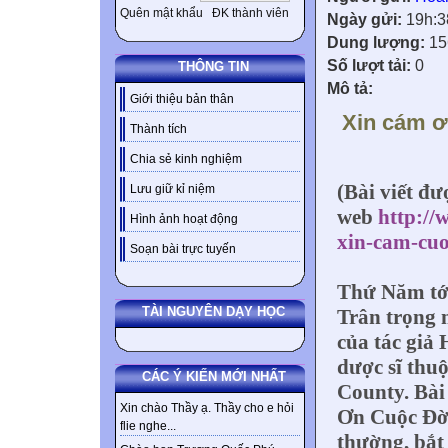
Quên mật khẩu
ĐK thành viên
Ngày gửi:
19h:3
Dung lượng:
15
Số lượt tải:
0
THÔNG TIN
Mô tả:
Giới thiệu bản thân
Xin cám ơ
Thành tích
Chia sẻ kinh nghiệm
(Bài viết đư
Lưu giữ kỉ niệm
web
http://
Hình ảnh hoạt động
xin-cam-cuo
Soạn bài trực tuyến
Thứ Năm tới,
TÀI NGUYÊN DẠY HỌC
Trân trọng 
của tác giả
dược sĩ thuộ
CÁC Ý KIẾN MỚI NHẤT
County. Bài
Xin chào Thầy ạ. Thầy cho e hỏi
Ơn Cuộc Đời
flie nghe...
thường, bắt