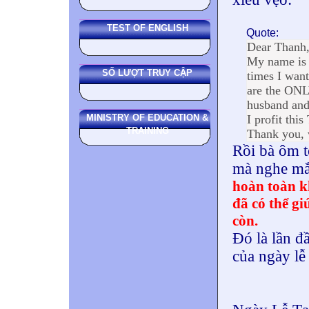
TEST OF ENGLISH
Quote:
Dear Thanh
My name is J
SỐ LƯỢT TRUY CẬP
times I want
are the ONL
husband and
MINISTRY OF EDUCATION &
I profit thi
TRAINING
Thank you, 
Rồi bà ôm t
mà nghe mắ
hoàn toàn k
đã có thể g
còn.
Đó là lần đ
của ngày lễ