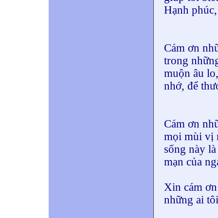
Hạnh phúc, 
Cám ơn nhữn
trong những
muộn âu lo,
nhớ, để thư
Cám ơn nhữn
mọi mùi vị 
sống này là 
mạn của ngà
Xin cám ơn t
những ai tôi