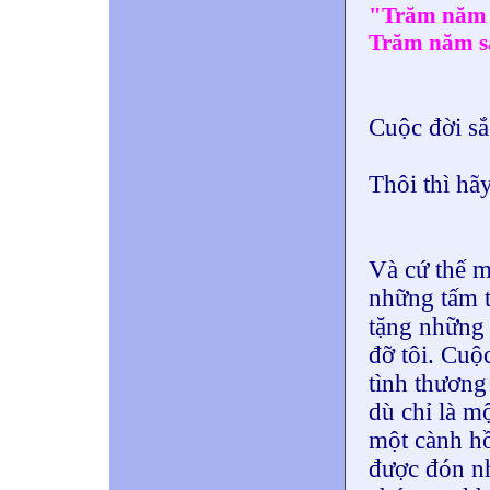
"Trăm năm t
Trăm năm sa
Cuộc đời s
Thôi thì hã
Và cứ thế m
những tấm t
tặng những 
đỡ tôi. Cuộ
tình thương
dù chỉ là m
một cành hồ
được đón nh