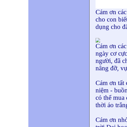
Cám ơn các 
cho con biế
dụng cho đấ
Cám ơn các 
ngày cơ cực
người, đã c
nâng đỡ, vực
Cám ơn tất c
niệm - buồn
có thể mua 
thời áo trắn
Cám ơn nhỏ