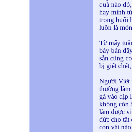
quà nào đó,
hay mình từ
trong buổi 
luôn là món
Từ mấy tuầ
bày bán đầy
sẵn cũng có
bị giết chế
Người Việt m
thường làm 
gà vào dịp 
không còn ăn
làm được việ
đức cho tất
con vật nào