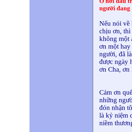
Ở nơi đâu tr
người đang 
Nếu nói về
chịu ơn, thì
không một a
ơn một hay 
người, đã l
được ngày h
ơn Cha, ơn 
Cám ơn quê
những người
đón nhận tôi
là kỷ niệm 
niềm thương