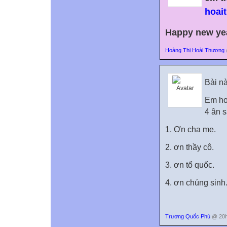
hoai
Happy new yea
Hoàng Thị Hoài Thương
Bài n
Em ho
4 ân s
1. Ơn cha mẹ.
2. ơn thầy cô.
3. ơn tổ quốc.
4. ơn chúng sinh
Trương Quốc Phú
@ 20h