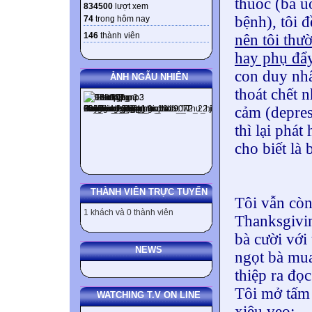
thuốc (bà 
834500
lượt xem
bệnh), tôi đ
74
trong hôm nay
146
thành viên
nên tôi thư
hay phụ đẩy
con duy nhấ
ẢNH NGẪU NHIÊN
thoát chết n
cảm (depres
thì lại phá
cho biết là
THÀNH VIÊN TRỰC TUYẾN
Tôi vẫn còn
1 khách và 0 thành viên
Thanksgivi
bà cười với
NEWS
ngọt bà mua
thiệp ra đọc
Tôi mở tấm 
WATCHING T.V ON LINE
xiêu vẹo: