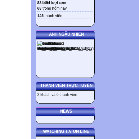
834494
lượt xem
68
trong hôm nay
146
thành viên
ẢNH NGẪU NHIÊN
THÀNH VIÊN TRỰC TUYẾN
2 khách và 0 thành viên
NEWS
WATCHING T.V ON LINE