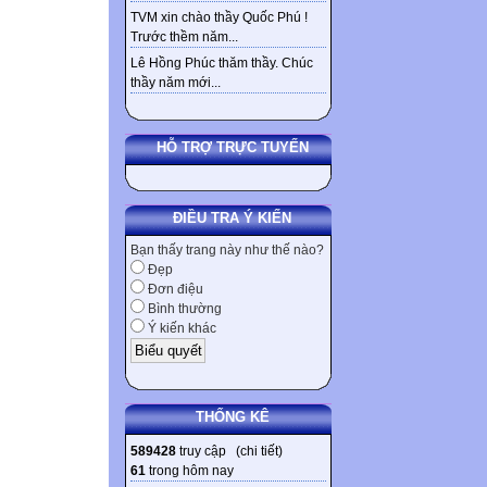
TVM xin chào thầy Quốc Phú !
Trước thềm năm...
Lê Hồng Phúc thăm thầy. Chúc
thầy năm mới...
HỖ TRỢ TRỰC TUYẾN
ĐIỀU TRA Ý KIẾN
Bạn thấy trang này như thế nào?
Đẹp
Đơn điệu
Bình thường
Ý kiến khác
THỐNG KÊ
589428
truy cập (
chi tiết
)
61
trong hôm nay