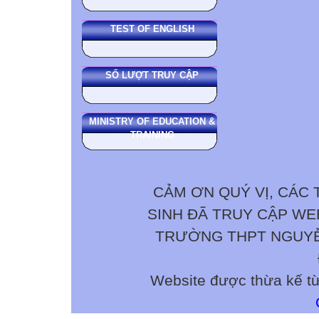
TEST OF ENGLISH
SỐ LƯỢT TRUY CẬP
MINISTRY OF EDUCATION &
TRAINING
CẢM ƠN QUÝ VỊ, CÁC 
SINH ĐÃ TRUY CẬP W
TRƯỜNG THPT NGUYỄN 
Website được thừa kế t