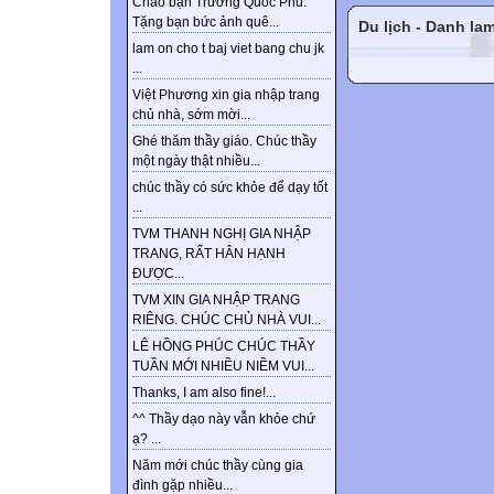
Chào bạn Trương Quốc Phú.
Tặng bạn bức ảnh quê...
Du lịch - Danh la
lam on cho t baj viet bang chu jk
...
Việt Phương xin gia nhập trang
chủ nhà, sớm mời...
Ghé thăm thầy giáo. Chúc thầy
một ngày thật nhiều...
chúc thầy có sức khỏe để dạy tốt
...
TVM THANH NGHỊ GIA NHẬP
TRANG, RẤT HÂN HẠNH
ĐƯỢC...
TVM XIN GIA NHẬP TRANG
RIÊNG. CHÚC CHỦ NHÀ VUI...
LÊ HỒNG PHÚC CHÚC THẦY
TUẦN MỚI NHIỀU NIỀM VUI...
Thanks, I am also fine!...
^^ Thầy dạo này vẫn khỏe chứ
ạ? ...
Năm mới chúc thầy cùng gia
đình gặp nhiều...