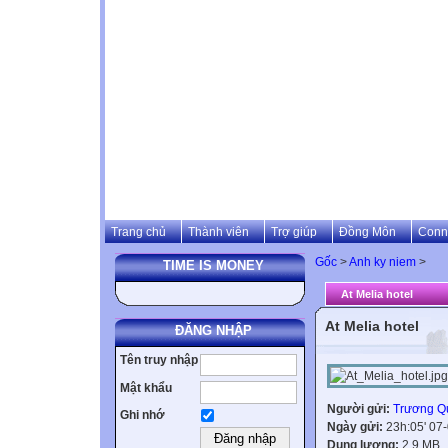
Trang chủ
Thành viên
Trợ giúp
Đồng Môn
Conn
Gốc
>
Anh ky niem
>
TIME IS MONEY
At Melia hotel
At Melia hotel
ĐĂNG NHẬP
Tên truy nhập
Mật khẩu
Người gửi:
Trương Q
Ghi nhớ
Ngày gửi:
23h:05' 07
Dung lượng:
2.9 MB