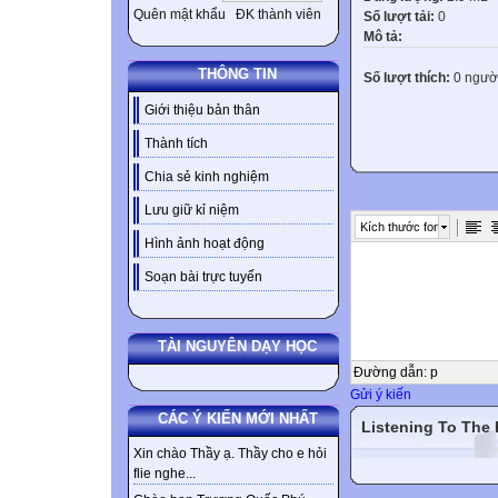
Quên mật khẩu
ĐK thành viên
Số lượt tải:
0
Mô tả:
THÔNG TIN
Số lượt thích:
0 ngườ
Giới thiệu bản thân
Thành tích
Chia sẻ kinh nghiệm
Lưu giữ kỉ niệm
Kích thước font
Hình ảnh hoạt động
Soạn bài trực tuyến
TÀI NGUYÊN DẠY HỌC
Đường dẫn
:
p
Gửi ý kiến
CÁC Ý KIẾN MỚI NHẤT
Listening To The
Xin chào Thầy ạ. Thầy cho e hỏi
flie nghe...