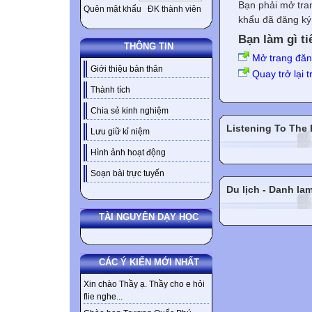
Bạn phải mở tra
Quên mật khẩu
ĐK thành viên
khẩu đã đăng ký 
Bạn làm gì ti
THÔNG TIN
Mở trang đă
Giới thiệu bản thân
Quay trở lại 
Thành tích
Chia sẻ kinh nghiệm
Listening To The
Lưu giữ kỉ niệm
Hình ảnh hoạt động
Soạn bài trực tuyến
Du lịch - Danh la
TÀI NGUYÊN DẠY HỌC
CÁC Ý KIẾN MỚI NHẤT
Xin chào Thầy ạ. Thầy cho e hỏi
flie nghe...