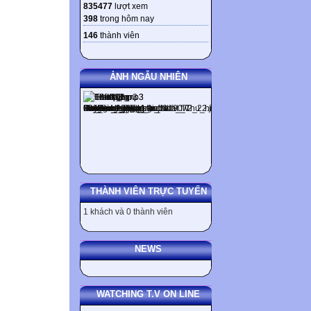
835477
lượt xem
398
trong hôm nay
146
thành viên
ẢNH NGẪU NHIÊN
THÀNH VIÊN TRỰC TUYẾN
1 khách và 0 thành viên
NEWS
WATCHING T.V ON LINE