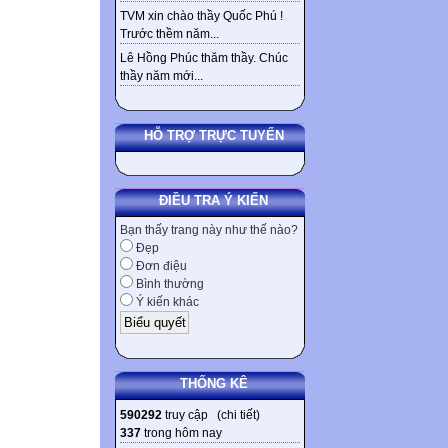
TVM xin chào thầy Quốc Phú !
Trước thềm năm...
Lê Hồng Phúc thăm thầy. Chúc
thầy năm mới...
HỖ TRỢ TRỰC TUYẾN
ĐIỀU TRA Ý KIẾN
Bạn thấy trang này như thế nào?
Đẹp
Đơn điệu
Bình thường
Ý kiến khác
THỐNG KÊ
590292
truy cập (
chi tiết
)
337
trong hôm nay