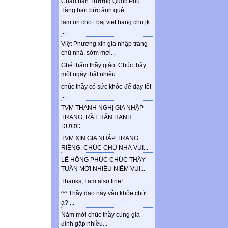
Chào bạn Trương Quốc Phú.
Tặng bạn bức ảnh quê...
lam on cho t baj viet bang chu jk
...
Việt Phương xin gia nhập trang
chủ nhà, sớm mời...
Ghé thăm thầy giáo. Chúc thầy
một ngày thật nhiều...
chúc thầy có sức khỏe để dạy tốt
...
TVM THANH NGHỊ GIA NHẬP
TRANG, RẤT HÂN HẠNH
ĐƯỢC...
TVM XIN GIA NHẬP TRANG
RIÊNG. CHÚC CHỦ NHÀ VUI...
LÊ HỒNG PHÚC CHÚC THẦY
TUẦN MỚI NHIỀU NIỀM VUI...
Thanks, I am also fine!...
^^ Thầy dạo này vẫn khỏe chứ
ạ? ...
Năm mới chúc thầy cùng gia
đình gặp nhiều...