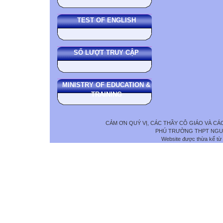
TEST OF ENGLISH
SỐ LƯỢT TRUY CẬP
MINISTRY OF EDUCATION &
TRAINING
CẢM ƠN QUÝ VỊ, CÁC THẦY CÔ GIÁO VÀ C
PHÚ TRƯỜNG THPT NGUYỄ
Website được thừa kế từ