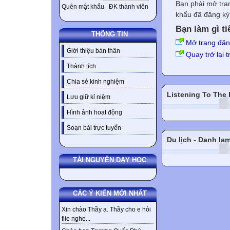
Bạn phải mở tra
Quên mật khẩu
ĐK thành viên
khẩu đã đăng ký 
Bạn làm gì ti
THÔNG TIN
Mở trang đă
Giới thiệu bản thân
Quay trở lại 
Thành tích
Chia sẻ kinh nghiệm
Listening To The
Lưu giữ kỉ niệm
Hình ảnh hoạt động
Soạn bài trực tuyến
Du lịch - Danh la
TÀI NGUYÊN DẠY HỌC
CÁC Ý KIẾN MỚI NHẤT
Xin chào Thầy ạ. Thầy cho e hỏi
flie nghe...