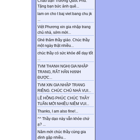
Chào bạn Trương Quốc Phú.
Tặng bạn bức ảnh quê...
lam on cho t baj viet bang chu jk
...
Việt Phương xin gia nhập trang
chủ nhà, sớm mời...
Ghé thăm thầy giáo. Chúc thầy
một ngày thật nhiều...
chúc thầy có sức khỏe để dạy tốt
...
TVM THANH NGHỊ GIA NHẬP
TRANG, RẤT HÂN HẠNH
ĐƯỢC...
TVM XIN GIA NHẬP TRANG
RIÊNG. CHÚC CHỦ NHÀ VUI...
LÊ HỒNG PHÚC CHÚC THẦY
TUẦN MỚI NHIỀU NIỀM VUI...
Thanks, I am also fine!...
^^ Thầy dạo này vẫn khỏe chứ
ạ? ...
Năm mới chúc thầy cùng gia
đình gặp nhiều...