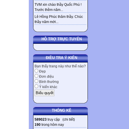
TVM xin chào thầy Quốc Phú !
Trước thềm năm...
Lê Hồng Phúc thăm thầy. Chúc
thầy năm mới...
HỖ TRỢ TRỰC TUYẾN
ĐIỀU TRA Ý KIẾN
Bạn thấy trang này như thế nào?
Đẹp
Đơn điệu
Bình thường
Ý kiến khác
THỐNG KÊ
589023
truy cập (
chi tiết
)
190
trong hôm nay