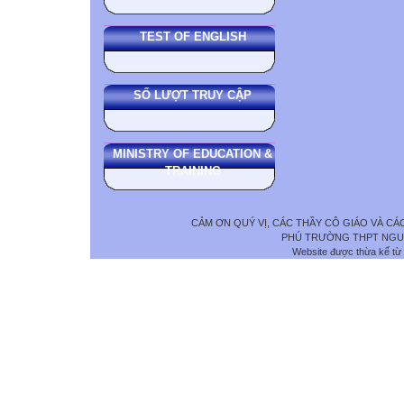
TEST OF ENGLISH
SỐ LƯỢT TRUY CẬP
MINISTRY OF EDUCATION &
TRAINING
CẢM ƠN QUÝ VỊ, CÁC THẦY CÔ GIÁO VÀ C
PHÚ TRƯỜNG THPT NGUYỄ
Website được thừa kế từ