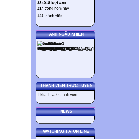
834018
lượt xem
214
trong hôm nay
146
thành viên
ẢNH NGẪU NHIÊN
THÀNH VIÊN TRỰC TUYẾN
1 khách và 0 thành viên
NEWS
WATCHING T.V ON LINE