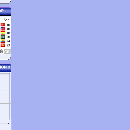
ẬP
ION &