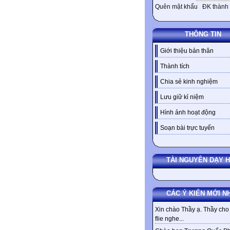
Quên mật khẩu
ĐK thành 
THÔNG TIN
Giới thiệu bản thân
Thành tích
Chia sẻ kinh nghiệm
Lưu giữ kỉ niệm
Hình ảnh hoạt động
Soạn bài trực tuyến
TÀI NGUYÊN DẠY 
CÁC Ý KIẾN MỚI N
Xin chào Thầy ạ. Thầy cho 
flie nghe...