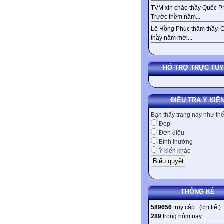
TVM xin chào thầy Quốc Ph
Trước thềm năm...
Lê Hồng Phúc thăm thầy. 
thầy năm mới...
HỖ TRỢ TRỰC TU
ĐIỀU TRA Ý KIẾ
Bạn thấy trang này như th
Đẹp
Đơn điệu
Bình thường
Ý kiến khác
THỐNG KÊ
589656
truy cập (
chi tiết
)
289
trong hôm nay