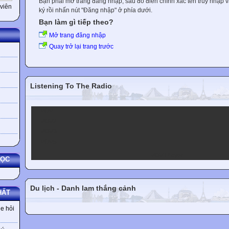
Bạn phải mở trang đăng nhập, sau đó điền chính xác tên truy nhập 
viên
ký rồi nhấn nút "Đăng nhập" ở phía dưới.
Bạn làm gì tiếp theo?
Mở trang đăng nhập
Quay trở lại trang trước
Listening To The Radio
VOV1
VOV2
VOV3
VOV5
VOV Player
HỌC
Du lịch - Danh lam thắng cảnh
HẤT
e hỏi