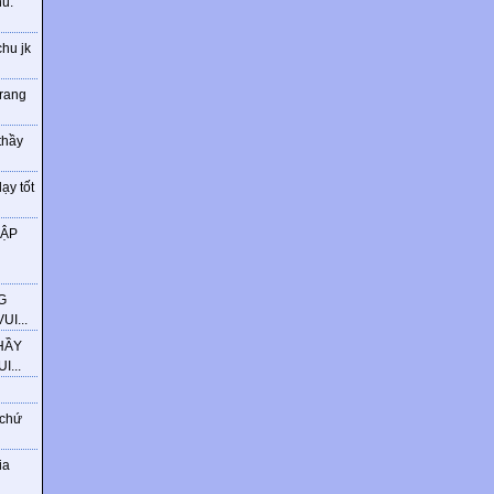
ú.
chu jk
trang
thầy
ạy tốt
HẬP
G
I...
HẦY
...
 chứ
ia