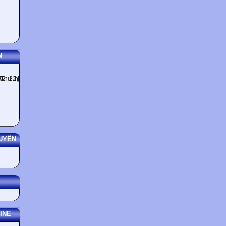
N
UYẾN
INE