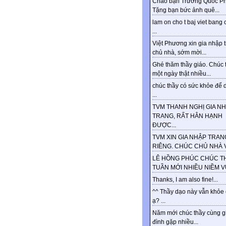
Chào bạn Trương Quốc Ph
Tặng bạn bức ảnh quê...
lam on cho t baj viet bang 
...
Việt Phương xin gia nhập 
chủ nhà, sớm mời...
Ghé thăm thầy giáo. Chúc 
một ngày thật nhiều...
chúc thầy có sức khỏe để d
...
TVM THANH NGHỊ GIA N
TRANG, RẤT HÂN HẠNH
ĐƯỢC...
TVM XIN GIA NHẬP TRAN
RIÊNG. CHÚC CHỦ NHÀ VU
LÊ HỒNG PHÚC CHÚC T
TUẦN MỚI NHIỀU NIỀM VUI
Thanks, I am also fine!...
^^ Thầy dạo này vẫn khỏe
ạ? ...
Năm mới chúc thầy cùng g
đình gặp nhiều...