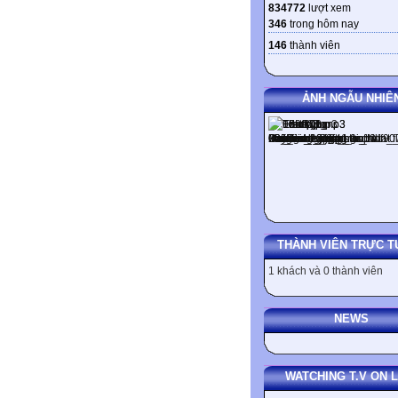
834772
lượt xem
346
trong hôm nay
146
thành viên
ẢNH NGẪU NHIÊ
THÀNH VIÊN TRỰC T
1 khách và 0 thành viên
NEWS
WATCHING T.V ON L