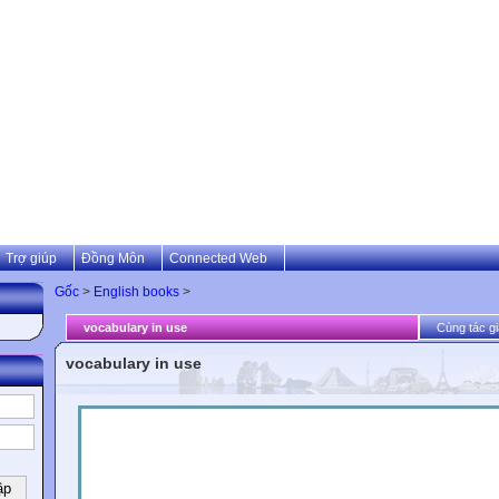
Trợ giúp
Đồng Môn
Connected Web
Gốc
>
English books
>
vocabulary in use
Cùng tác gi
vocabulary in use