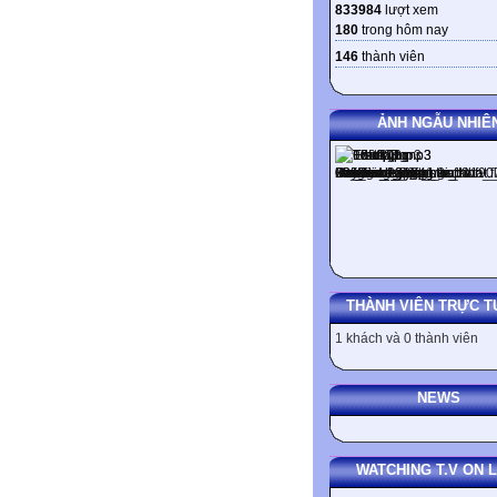
833984
lượt xem
180
trong hôm nay
146
thành viên
ẢNH NGẪU NHIÊ
THÀNH VIÊN TRỰC T
1 khách và 0 thành viên
NEWS
WATCHING T.V ON L