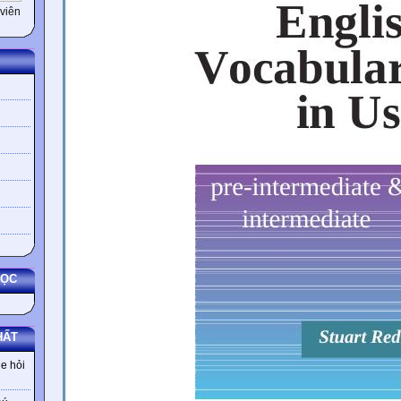
viên
HỌC
HẤT
e hỏi