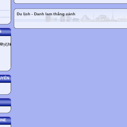
C A M B R I D G E U N I V E R S I T Y P R E S S
The Edinburgh Building, Cambridge CB2 2RU, UK
40 West 20th Street, New York, NY 10011–4211, USA
Du lịch - Danh lam thắng cảnh
477 Williamstown Road, Port Melbourne, VIC 3207, Australia
Ruiz de Alarcón 13, 28014 Madrid, Spain
Dock House, The Waterfront, Cape Town 8001, South Africa
N
http://www.cambridge.org
© Cambridge University Press, 1997, 2003
This book is in copyright. Subject to statutory exception
and to the provisions of relevant collective licensing agreements,
no reproduction of any part may take place without
the written permission of Cambridge University Press.
UYẾN
First published 1997
New edition 2003
Third printing 2004
Printed in Dubai by Oriental Press
Typeface Sabon 10/12pt System QuarkXPress® [OD&I]
A catalogue record for this book is available from the British Library
INE