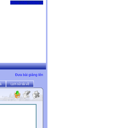
Đăng nhập / Đăng ký
Đưa bài giảng lên
ả
Lịch sử tải về