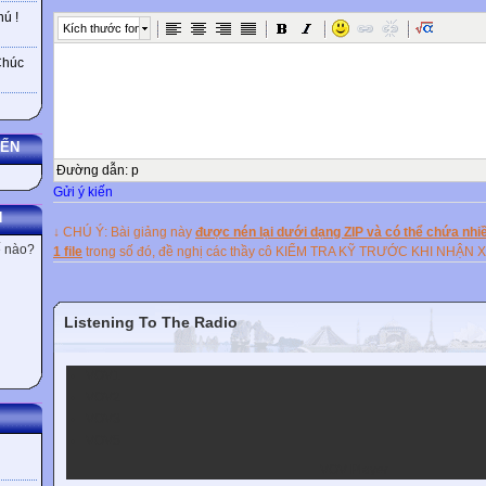
in Use
ú !
Kích thước font
Chúc
pre-intermediate &
intermediate
YẾN
Đường dẫn
:
p
Gửi ý kiến
N
↓ CHÚ Ý: Bài giảng này
được nén lại dưới dạng ZIP và có thể chứa nhiề
ế nào?
1 file
trong số đó, đề nghị các thầy cô KIỂM TRA KỸ TRƯỚC KHI NHẬN 
Listening To The Radio
Stuart Redman
VOV1
VOV2
VOV3
P U B L I S H E D B Y T H E P R E S S S Y N D I C A T E O F T H E U N I
VOV5
B R I D G E
VOV Player
The Pitt Building, Trumpington Street, Cambridge, United Kingdom