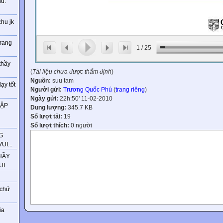
ú.
chu jk
trang
1
/
25
thầy
(
Tài liệu chưa được thẩm định
)
Nguồn:
suu tam
ạy tốt
Người gửi:
Trương Quốc Phú
(
trang riêng
)
Ngày gửi:
22h:50' 11-02-2010
HẬP
Dung lượng:
345.7 KB
Số lượt tải:
19
Số lượt thích:
0 người
G
I...
HẦY
...
 chứ
English
ia
Vocabulary