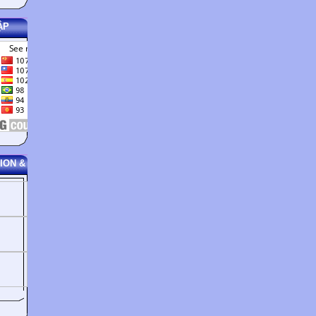
6 Prefixes
un-, in-, im-, dis-
ẬP
7 Noun suffixes
8 Adjective suffixes
-ment, -ity, -ness, -tion
-able, -ive, -al, -y
9 Nouns and verbs with the same form
guess/to guess, kiss/to kiss, rest/to rest
10 Compound nouns
11 Compound adjectives
Phrase building
traffic light, tin opener, credit card, film star
ION &
easy-going, well-known, part-time
12 Collocation (word partners)
13 Idioms and fixed expressions
14 Verb or adjective + preposition
miss the bus, a soft drink, fast asleep
never mind, go ahead, take it in turns
depend on, belong to, interested in
15 Preposition + noun
by train, on the radio, in a hurry
16 Apologies, excuses and thanks
sorry I’m late, I got held up, thanks a lot
17 Requests, invitations and suggestions