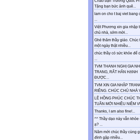
Chào bạn Trương Quốc Ph
Tặng bạn bức ảnh quê...
lam on cho t baj viet bang 
...
Việt Phương xin gia nhập 
chủ nhà, sớm mời...
Ghé thăm thầy giáo. Chúc 
một ngày thật nhiều...
chúc thầy có sức khỏe để d
...
TVM THANH NGHỊ GIA N
TRANG, RẤT HÂN HẠNH
ĐƯỢC...
TVM XIN GIA NHẬP TRAN
RIÊNG. CHÚC CHỦ NHÀ VU
LÊ HỒNG PHÚC CHÚC T
TUẦN MỚI NHIỀU NIỀM VUI
Thanks, I am also fine!...
^^ Thầy dạo này vẫn khỏe
ạ? ...
Năm mới chúc thầy cùng g
đình gặp nhiều...