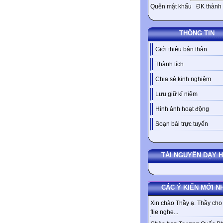
Quên mật khẩu
ĐK thành 
THÔNG TIN
Giới thiệu bản thân
Thành tích
Chia sẻ kinh nghiệm
Lưu giữ kỉ niệm
Hình ảnh hoạt động
Soạn bài trực tuyến
TÀI NGUYÊN DẠY 
CÁC Ý KIẾN MỚI N
Xin chào Thầy ạ. Thầy cho 
flie nghe...