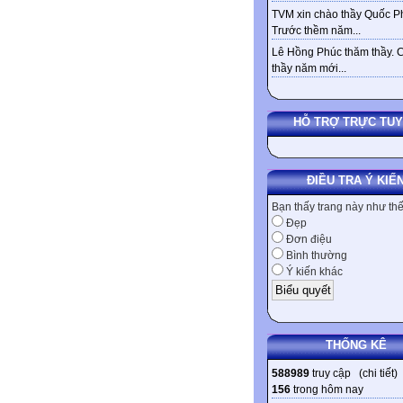
TVM xin chào thầy Quốc Ph
Trước thềm năm...
Lê Hồng Phúc thăm thầy. 
thầy năm mới...
HỖ TRỢ TRỰC TU
ĐIỀU TRA Ý KIẾ
Bạn thấy trang này như th
Đẹp
Đơn điệu
Bình thường
Ý kiến khác
THỐNG KÊ
588989
truy cập (
chi tiết
)
156
trong hôm nay