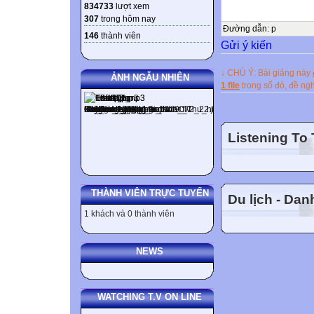
C1: Đóng công tắc
834733
lượt xem
kim nam châm ? L
307
trong hôm nay
Đường dẫn
:
p
dây dẫn nữa kh
146
thành viên
Gửi ý kiến
Trả lời : Khi cho
châm trở lại vị trí
↓ CHÚ Ý: Bài giảng này
ẢNH NGẪU NHIÊN
Nam
1 file
trong số đó, đề n
Bắc
Bài 22: TÁC D
Bài 22: TÁC D
Listening To
I. LỰC TỪ
1. Thí nghiệm
2. Kết luận:
THÀNH VIÊN TRỰC TUYẾN
Du lịch - Da
Dòng điện chạy 
1 khách và 0 thành viên
gây ra tác dụng l
rằng dòng điện co
NEWS
Bài 22: TÁC D
I. LỰC TỪ
II. TỪ TRƯỜNG
WATCHING T.V ON LINE
1. Thí nghiệm: