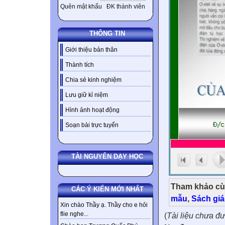
Quên mật khẩu
ĐK thành viên
THÔNG TIN
Giới thiệu bản thân
Thành tích
Chia sẻ kinh nghiệm
Lưu giữ kỉ niệm
Hình ảnh hoạt động
Soạn bài trực tuyến
TÀI NGUYÊN DẠY HỌC
Tham khảo cù
CÁC Ý KIẾN MỚI NHẤT
mẫu
,
Sách gi
Xin chào Thầy ạ. Thầy cho e hỏi
flie nghe...
(
Tài liệu chưa đ