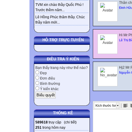
Thân ch
thì khi đổi đầu 
TVM xin chào thầy Quốc Phú !
Đinh Hữ
Trước thềm năm...
Bài 21.3: Nêu c
Lê Hồng Phúc thăm thầy. Chúc
nam châm khi mà
thầy năm mới...
Trả lời : Có thể 
+ Để thanh nam 
Hi Mr P
xác định tên cực
HỖ TRỢ TRỰC TUYẾN
Lê Thị B
+ Dùng một than
giữa 2 nam châm 
ĐIỀU TRA Ý KIẾN
Kiểm tra bài cũ
Hj2 Mr P
Bài 22: TÁC D
Bạn thấy trang này như thế nào?
Nguyễn 
Đẹp
Ở lớp 7 chúng ta
Đơn điệu
Phải chăng chỉ c
Bình thường
dòng điện chạy 
Ý kiến khác
có tác dụng từ
I. LỰC TỪ
Kích thước font
1. Thí nghiệm
THỐNG KÊ
Bố trí thí ngh
589618
truy cập (
chi tiết
)
dây dẫn AB song
251
trong hôm nay