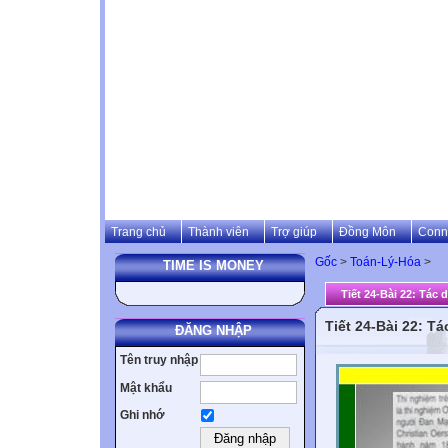
Trang chủ
Thành viên
Trợ giúp
Đồng Môn
Conn
Gốc
>
Toán-Lý-Hóa
>
TIME IS MONEY
Tiết 24-Bài 22: Tác
Tiết 24-Bài 22: T
ĐĂNG NHẬP
Tên truy nhập
Mật khẩu
Ghi nhớ