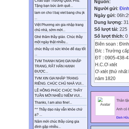
Chào bạn Trương Quốc Phú.
Nguồn:
Tặng bạn bức ảnh quê...
Người gửi:
Đin
lam on cho t baj viet bang chu jk
Ngày gửi:
06h:2
...
Dung lượng:
31
Việt Phương xin gia nhập trang
Số lượt tải:
225
chủ nhà, sớm mời...
Số lượt thích:
0
Ghé thăm thầy giáo. Chúc thầy
một ngày thật nhiều...
Biên soạn : Đin
chúc thầy có sức khỏe để dạy tốt
Đ/c : Trường cấ
...
ĐT : 0905-438-
TVM THANH NGHỊ GIA NHẬP
H.C.Ơ-xtét
TRANG, RẤT HÂN HẠNH
Ơ-xtét (thứ nhất
ĐƯỢC...
năm 1820
TVM XIN GIA NHẬP TRANG
RIÊNG. CHÚC CHỦ NHÀ VUI...
Kiểm tra bài cũ
LÊ HỒNG PHÚC CHÚC THẦY
Làm bài tập 21.2
TUẦN MỚI NHIỀU NIỀM VUI...
Bài 21.2 : Có ha
Thân tặ
Thanks, I am also fine!...
chúng lại gần nh
Anh có 
^^ Thầy dạo này vẫn khỏe chứ
không phải là n
ạ? ...
Đinh Hữ
Trả lời : Nếu 2 t
Năm mới chúc thầy cùng gia
lại gần nhau  
đình gặp nhiều...