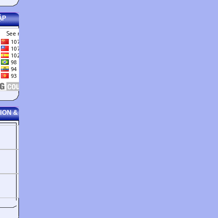
Pleased to meet you: hÝn hÂnh ½õôc gÜp anh.
ẬP
UNIT 2: TELEPHONING

A Directory Enquiries. Which town, please?
B Oxford.
A What`s name, please?
B Oxford University Press. Walton Street.
A That`s Oxford 56767.
B Thank you. Can you tell me the code for Oxford?
A 0865.
ION &
B Thanks. Goodbye.

C MacDonald and Company... Can I help you?
D I`d like to speak to Mr. Walker, please.
C Mr. Walker? Which department is he in?
D Accounts.
C Hold on... trying to connect you... all right... you`re through.
