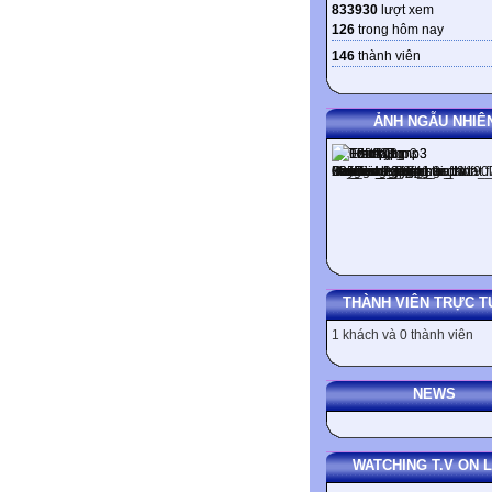
833930
lượt xem
126
trong hôm nay
146
thành viên
ẢNH NGẪU NHIÊ
THÀNH VIÊN TRỰC T
1 khách và 0 thành viên
NEWS
WATCHING T.V ON L