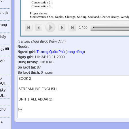
ú.
chu jk
trang
1
/
50
thầy
(
Tài liệu chưa được thẩm định
)
Nguồn:
ạy tốt
Người gửi:
Trương Quốc Phú
(
trang riêng
)
Ngày gửi:
11h:34' 13-11-2009
HẬP
Dung lượng:
138.0 KB
Số lượt tải:
87
Số lượt thích:
0 người
G
BOOK 2
I...
STREAMLINE ENGLISH
HẦY
...
UNIT 1: ALL ABOARD!
 chứ

The Southampton is cruising around the Mediterranean Sea. There are a 
ia
ship. Most of them are English, but some of them are American, Australi