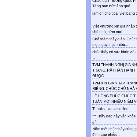
Chào bạn Trương Quốc Ph
Tặng bạn bức ảnh quê...
lam on cho t baj viet bang 
...
Việt Phương xin gia nhập 
chủ nhà, sớm mời...
Ghé thăm thầy giáo. Chúc 
một ngày thật nhiều...
chúc thầy có sức khỏe để d
...
TVM THANH NGHỊ GIA N
TRANG, RẤT HÂN HẠNH
ĐƯỢC...
TVM XIN GIA NHẬP TRAN
RIÊNG. CHÚC CHỦ NHÀ VU
LÊ HỒNG PHÚC CHÚC T
TUẦN MỚI NHIỀU NIỀM VUI
Thanks, I am also fine!...
^^ Thầy dạo này vẫn khỏe
ạ? ...
Năm mới chúc thầy cùng g
đình gặp nhiều...