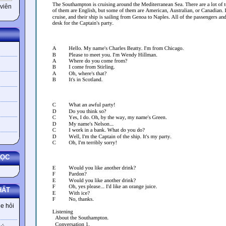
viên
HỌC
HẤT
e hỏi