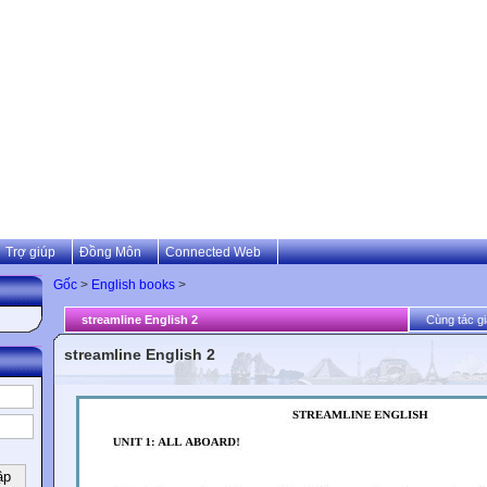
Trợ giúp
Đồng Môn
Connected Web
Gốc
>
English books
>
streamline English 2
Cùng tác gi
streamline English 2