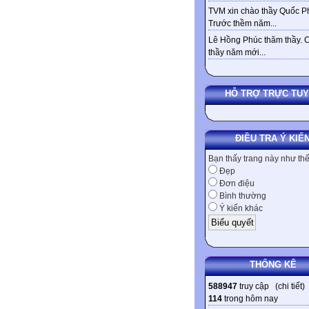
TVM xin chào thầy Quốc Ph
Trước thềm năm...
Lê Hồng Phúc thăm thầy. 
thầy năm mới...
HỖ TRỢ TRỰC TU
ĐIỀU TRA Ý KIẾ
Bạn thấy trang này như th
Đẹp
Đơn điệu
Bình thường
Ý kiến khác
THỐNG KÊ
588947
truy cập (
chi tiết
)
114
trong hôm nay