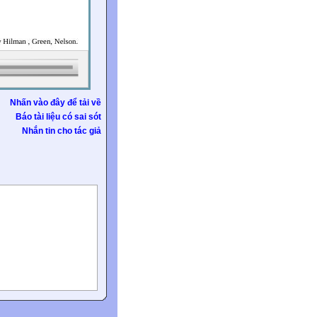
Nhấn vào đây để tải về
Báo tài liệu có sai sót
Nhắn tin cho tác giả
lot of tourists on the
an, or Canadian. It`s the