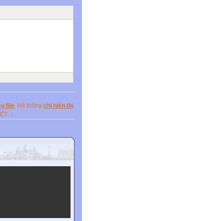
All of the passengers and
u file
. Hệ thống
chỉ hiển thị
XÉT ↓