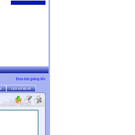
Đăng nhập / Đăng ký
Đưa bài giảng lên
ả
Lịch sử tải về