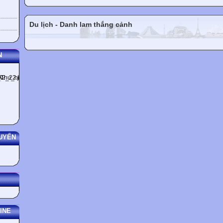
F Pardon?
E Would you like another drink?
F Oh, yes please... I`d like an orange juice.
Du lịch - Danh lam thắng cảnh
E With ice?
F No, thanks.
N
Listening
 About the Southampton.
 Conversation 1.
 Conversation 2.
 Conversation 3.
Proper names
Mediterranean Sea, Naples, Chicago, Stirling, Scotland, Charles Beatt
Nelson.
UYẾN
Grammar Notes
REVISION OF THE INTERROGATIVE FORM
TrÑng tÝm b¿i n¿y cÔng cê c¾c kiän thöc cï bÀn sau:
1. Tenses:
to be
there is / there are
INE
Present simple