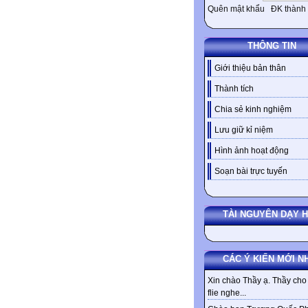
Quên mật khẩu
ĐK thành 
THÔNG TIN
Giới thiệu bản thân
Thành tích
Chia sẻ kinh nghiệm
Lưu giữ kỉ niệm
Hình ảnh hoạt động
Soạn bài trực tuyến
TÀI NGUYÊN DẠY 
CÁC Ý KIẾN MỚI N
Xin chào Thầy ạ. Thầy cho 
flie nghe...