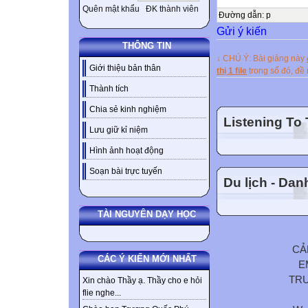
Quên mật khẩu
ĐK thành viên
Đường dẫn
:
p
Gửi ý kiến
THÔNG TIN
↓ CHÚ Ý: Bài giảng này
Giới thiệu bản thân
thị 1 file
trong số đó, đ
Thành tích
Chia sẻ kinh nghiệm
Listening To
Lưu giữ kỉ niệm
Hình ảnh hoạt động
Soạn bài trực tuyến
Du lịch - Da
TÀI NGUYÊN DẠY HỌC
CẢ
CÁC Ý KIẾN MỚI NHẤT
E
TR
Xin chào Thầy ạ. Thầy cho e hỏi
flie nghe...