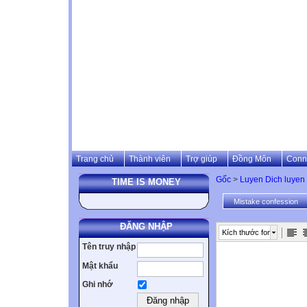
Trang chủ
Thành viên
Trợ giúp
Đồng Môn
Conn
Gốc
>
Luyen Dich luyen 
TIME IS MONEY
Mistake confession
ĐĂNG NHẬP
Kích thước font
Tên truy nhập
Mật khẩu
Ghi nhớ