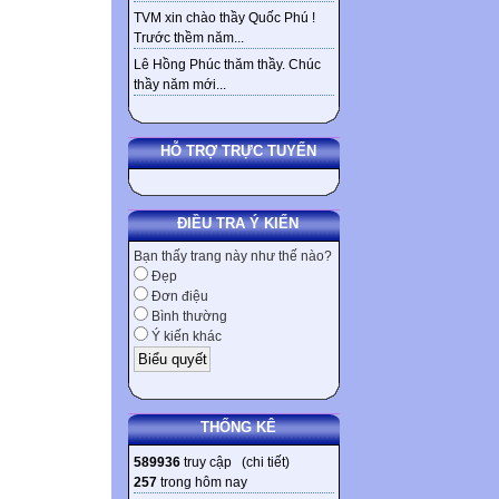
TVM xin chào thầy Quốc Phú !
Trước thềm năm...
Lê Hồng Phúc thăm thầy. Chúc
thầy năm mới...
HỖ TRỢ TRỰC TUYẾN
ĐIỀU TRA Ý KIẾN
Bạn thấy trang này như thế nào?
Đẹp
Đơn điệu
Bình thường
Ý kiến khác
THỐNG KÊ
589936
truy cập (
chi tiết
)
257
trong hôm nay