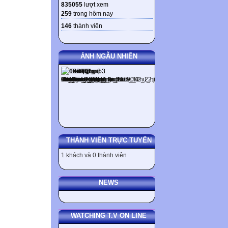
835055
lượt xem
259
trong hôm nay
146
thành viên
ẢNH NGẪU NHIÊN
THÀNH VIÊN TRỰC TUYẾN
1 khách và 0 thành viên
NEWS
WATCHING T.V ON LINE