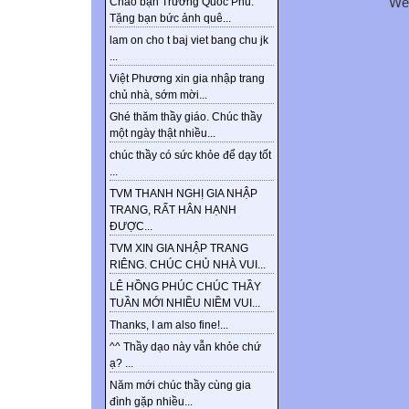
We
Chào bạn Trương Quốc Phú.
Tặng bạn bức ảnh quê...
lam on cho t baj viet bang chu jk
...
Việt Phương xin gia nhập trang
chủ nhà, sớm mời...
Ghé thăm thầy giáo. Chúc thầy
một ngày thật nhiều...
chúc thầy có sức khỏe để dạy tốt
...
TVM THANH NGHỊ GIA NHẬP
TRANG, RẤT HÂN HẠNH
ĐƯỢC...
TVM XIN GIA NHẬP TRANG
RIÊNG. CHÚC CHỦ NHÀ VUI...
LÊ HỒNG PHÚC CHÚC THẦY
TUẦN MỚI NHIỀU NIỀM VUI...
Thanks, I am also fine!...
^^ Thầy dạo này vẫn khỏe chứ
ạ? ...
Năm mới chúc thầy cùng gia
đình gặp nhiều...