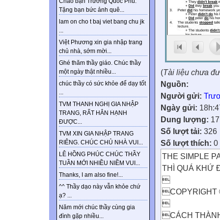
Chào bạn Trương Quốc Phú.
Tặng bạn bức ảnh quê...
lam on cho t baj viet bang chu jk
...
Việt Phương xin gia nhập trang
chủ nhà, sớm mời...
Ghé thăm thầy giáo. Chúc thầy
(
Tài liệu chưa đ
một ngày thật nhiều...
Nguồn:
chúc thầy có sức khỏe để dạy tốt
...
Người gửi:
Trư
TVM THANH NGHỊ GIA NHẬP
Ngày gửi:
18h:4
TRANG, RẤT HÂN HẠNH
Dung lượng:
17
ĐƯỢC...
Số lượt tải:
326
TVM XIN GIA NHẬP TRANG
Số lượt thích:
0
RIÊNG. CHÚC CHỦ NHÀ VUI...
LÊ HỒNG PHÚC CHÚC THẦY
THE SIMPLE P
TUẦN MỚI NHIỀU NIỀM VUI...
THÌ QUÁ KHỨ
Thanks, I am also fine!...

^^ Thầy dạo này vẫn khỏe chứ
COPYRIGHT 
ạ? ...

Năm mới chúc thầy cùng gia
CÁCH THÀNH
đình gặp nhiều...