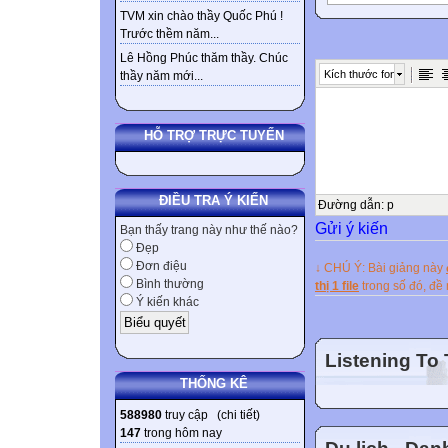

TVM xin chào thầy Quốc Phú !
Trước thềm năm...
SUBJECT + VE
Lê Hồng Phúc thăm thầy. Chúc
Chú ý: Verb in p
Kích thước font
thầy năm mới...
Động từ ở quá k
Dạng bất quy tắc 
( sang run ( ran 
HỖ TRỢ TRỰC TUYẾN
(go) ____went___
would leave soon
ĐIỀU TRA Ý KIẾN
time ago. + She 
Đường dẫn
:
p
Gửi ý kiến
Dạng động từ có
Bạn thấy trang này như thế nào?
Đẹp
CỦA ĐỘNG TỪ 
Đơn điệu
↓ CHÚ Ý: Bài giảng này
Động từ thường:
Bình thường
thị 1 file
trong số đó, đ
động từ: work ( 
Ý kiến khác
(work) ___worked
___helped___ w
Listening To
Động từ thường t
THỐNG KÊ
lived Like ( like
588980
truy cập (
chi tiết
)
liked ___ stay 
147
trong hôm nay
Động từ thường 