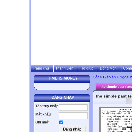
Trang chủ
Thành viên
Trợ giúp
Đồng Môn
Conn
Gốc
>
Giáo án
>
Ngoại 
TIME IS MONEY
the simple past ten
the simple past t
ĐĂNG NHẬP
Tên truy nhập
Mật khẩu
Ghi nhớ