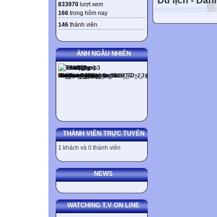
Du lịch - Da
833970
lượt xem
thành i và thêm ed
166
trong hôm nay
studied + They (
146
thành viên
(study / always)
Tuy nhiên điều n
ẢNH NGẪU NHIÊN
a / i) stay ( sta
weekends when I
Động từ thường 
nguyên âm, thì p
stop ( stopped Fit
a lot when she w
stopped ___ talk
THÀNH VIÊN TRỰC TUYẾN
Tuy nhiên điều 
1 khách và 0 thành viên
tiết thứ nhất của
‘offer ( offered 
attentively. + W
NEWS

THỂ PHỦ ĐỊN
WATCHING T.V ON LINE
