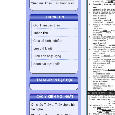
Quên mật khẩu
ĐK thành viên
THÔNG TIN
Giới thiệu bản thân
Thành tích
Chia sẻ kinh nghiệm
Lưu giữ kỉ niệm
Hình ảnh hoạt động
Soạn bài trực tuyến
TÀI NGUYÊN DẠY HỌC
CÁC Ý KIẾN MỚI NHẤT
Xin chào Thầy ạ. Thầy cho e hỏi
flie nghe...