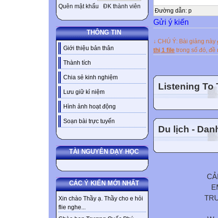
Quên mật khẩu
ĐK thành viên
Đường dẫn
:
p
Gửi ý kiến
THÔNG TIN
↓ CHÚ Ý: Bài giảng này
Giới thiệu bản thân
thị 1 file
trong số đó, đ
Thành tích
Chia sẻ kinh nghiệm
Listening To
Lưu giữ kỉ niệm
Hình ảnh hoạt động
Soạn bài trực tuyến
Du lịch - Da
TÀI NGUYÊN DẠY HỌC
CẢ
CÁC Ý KIẾN MỚI NHẤT
E
TR
Xin chào Thầy ạ. Thầy cho e hỏi
flie nghe...