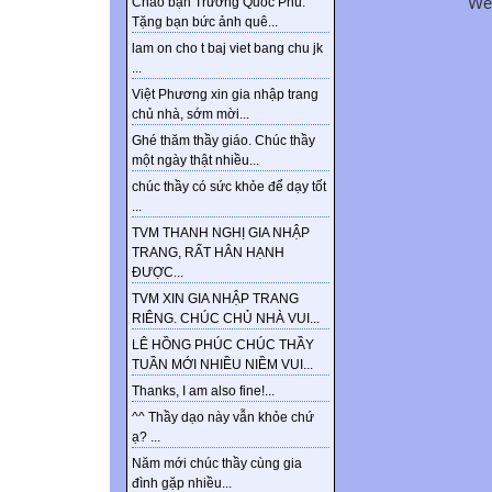
We
Chào bạn Trương Quốc Phú.
Tặng bạn bức ảnh quê...
lam on cho t baj viet bang chu jk
...
Việt Phương xin gia nhập trang
chủ nhà, sớm mời...
Ghé thăm thầy giáo. Chúc thầy
một ngày thật nhiều...
chúc thầy có sức khỏe để dạy tốt
...
TVM THANH NGHỊ GIA NHẬP
TRANG, RẤT HÂN HẠNH
ĐƯỢC...
TVM XIN GIA NHẬP TRANG
RIÊNG. CHÚC CHỦ NHÀ VUI...
LÊ HỒNG PHÚC CHÚC THẦY
TUẦN MỚI NHIỀU NIỀM VUI...
Thanks, I am also fine!...
^^ Thầy dạo này vẫn khỏe chứ
ạ? ...
Năm mới chúc thầy cùng gia
đình gặp nhiều...