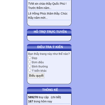
TVM xin chào thầy Quốc Phú !
Trước thềm năm...
Lê Hồng Phúc thăm thầy. Chúc
thầy năm mới...
HỖ TRỢ TRỰC TUYẾN
ĐIỀU TRA Ý KIẾN
Bạn thấy trang này như thế nào?
Đẹp
Đơn điệu
Bình thường
Ý kiến khác
THỐNG KÊ
589270
truy cập (
chi tiết
)
167
trong hôm nay