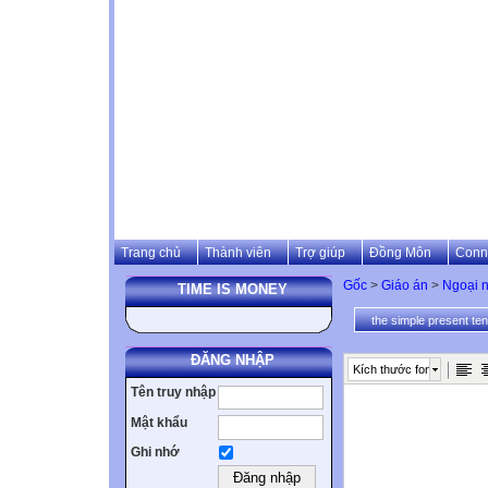
Trang chủ
Thành viên
Trợ giúp
Đồng Môn
Conn
Gốc
>
Giáo án
>
Ngoại 
TIME IS MONEY
the simple present te
ĐĂNG NHẬP
Kích thước font
Tên truy nhập
Mật khẩu
Ghi nhớ