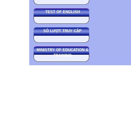
TEST OF ENGLISH
SỐ LƯỢT TRUY CẬP
MINISTRY OF EDUCATION &
TRAINING