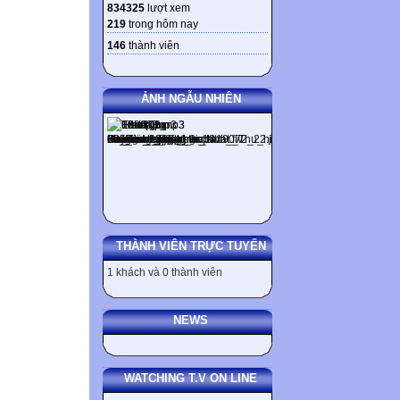
834325
lượt xem
219
trong hôm nay
146
thành viên
ẢNH NGẪU NHIÊN
THÀNH VIÊN TRỰC TUYẾN
1 khách và 0 thành viên
NEWS
WATCHING T.V ON LINE